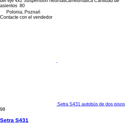
del eje
4x2
Suspensión
neumática/neumática
Cantidad de
asientos
80
Polonia, Poznań
Contacte con el vendedor
Setra S431 autobús de dos pisos
98
Setra S431