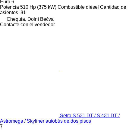
Euro 6
Potencia
510 Hp (375 kW)
Combustible
diésel
Cantidad de
asientos
81
Chequia, Dolní Bečva
Contacte con el vendedor
Setra S 531 DT / S 431 DT /
Astromega / Skyliner autobús de dos pisos
7