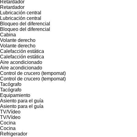
Retardador
Retardador
Lubricación central
Lubricación central
Bloqueo del diferencial
Bloqueo del diferencial
Cabina
Volante derecho
Volante derecho
Calefacción estática
Calefacción estática
Aire acondicionado
Aire acondicionado
Control de crucero (tempomat)
Control de crucero (tempomat)
Tacógrafo
Tacógrafo
Equipamiento
Asiento para el guía
Asiento para el guía
TV/Vídeo
TV/Vídeo
Cocina
Cocina
Refrigerador