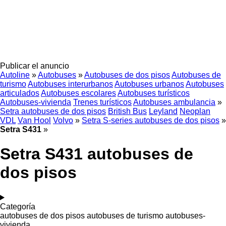
Publicar el anuncio
Autoline
»
Autobuses
»
Autobuses de dos pisos
Autobuses de
turismo
Autobuses interurbanos
Autobuses urbanos
Autobuses
articulados
Autobuses escolares
Autobuses turísticos
Autobuses-vivienda
Trenes turísticos
Autobuses ambulancia
»
Setra autobuses de dos pisos
British Bus
Leyland
Neoplan
VDL
Van Hool
Volvo
»
Setra S-series autobuses de dos pisos
»
Setra S431
»
Setra S431 autobuses de
dos pisos
Categoría
autobuses de dos pisos
autobuses de turismo
autobuses-
vivienda