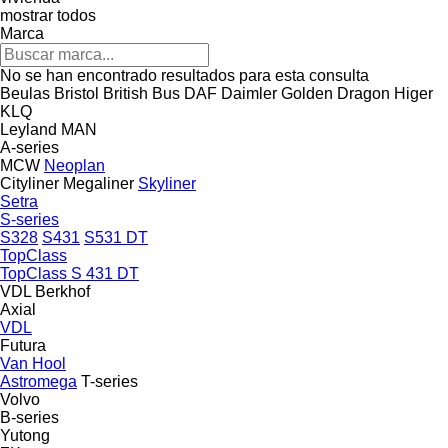
mostrar todos
Marca
No se han encontrado resultados para esta consulta
Beulas
Bristol
British Bus
DAF
Daimler
Golden Dragon
Higer
KLQ
Leyland
MAN
A-series
MCW
Neoplan
Cityliner
Megaliner
Skyliner
Setra
S-series
S328
S431
S531 DT
TopClass
TopClass S 431 DT
VDL Berkhof
Axial
VDL
Futura
Van Hool
Astromega
T-series
Volvo
B-series
Yutong