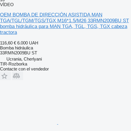
VÍDEO
OEM BOMBA DE DIRECCIÓN ASISTIDA MAN
TGA/TGL/TGM/TGS/TGX M16*1.5/M26 33RMN2009BU ST
bomba hidráulica para MAN TGA, TGL, TGS, TGX cabeza
tractora
116,60 €
6.000 UAH
Bomba hidráulica
33RMN2009BU ST
Ucrania, Cherlyani
TIR-Rozborka
Contacte con el vendedor