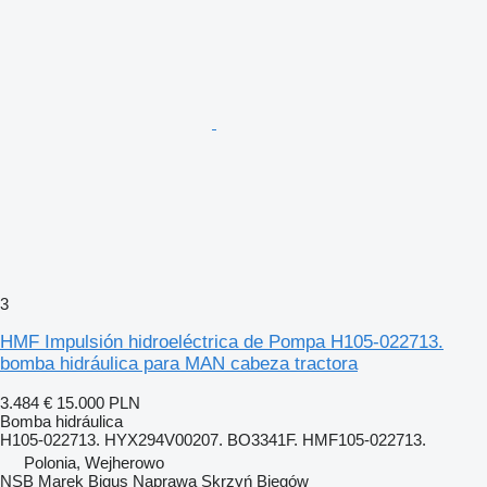
3
HMF Impulsión hidroeléctrica de Pompa H105-022713.
bomba hidráulica para MAN cabeza tractora
3.484 €
15.000 PLN
Bomba hidráulica
H105-022713. HYX294V00207. BO3341F. HMF105-022713.
Polonia, Wejherowo
NSB Marek Bigus Naprawa Skrzyń Biegów