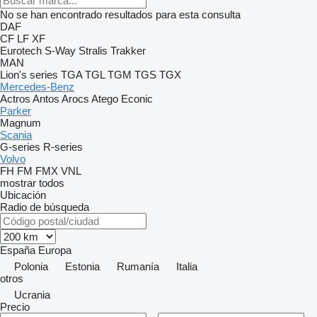
No se han encontrado resultados para esta consulta
DAF
CF
LF
XF
Eurotech
S-Way
Stralis
Trakker
MAN
Lion's series
TGA
TGL
TGM
TGS
TGX
Mercedes-Benz
Actros
Antos
Arocs
Atego
Econic
Parker
Magnum
Scania
G-series
R-series
Volvo
FH
FM
FMX
VNL
mostrar todos
Ubicación
Radio de búsqueda
España
Europa
Polonia
Estonia
Rumanía
Italia
otros
Ucrania
Precio