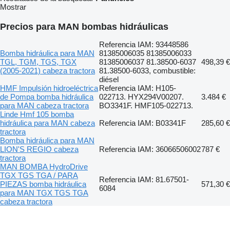
Mostrar
Precios para MAN bombas hidráulicas
Referencia IAM: 93448586
Bomba hidráulica para MAN
81385006035 81385006033
TGL, TGM, TGS, TGX
81385006037 81.38500-6037
498,39 €
(2005-2021) cabeza tractora
81.38500-6033, combustible:
diésel
HMF Impulsión hidroeléctrica
Referencia IAM: H105-
de Pompa bomba hidráulica
022713. HYX294V00207.
3.484 €
para MAN cabeza tractora
BO3341F. HMF105-022713.
Linde Hmf 105 bomba
hidráulica para MAN cabeza
Referencia IAM: B03341F
285,60 €
tractora
Bomba hidráulica para MAN
LION'S REGIO cabeza
Referencia IAM: 36066506002
787 €
tractora
MAN BOMBA HydroDrive
TGX TGS TGA / PARA
Referencia IAM: 81.67501-
PIEZAS bomba hidráulica
571,30 €
6084
para MAN TGX TGS TGA
cabeza tractora