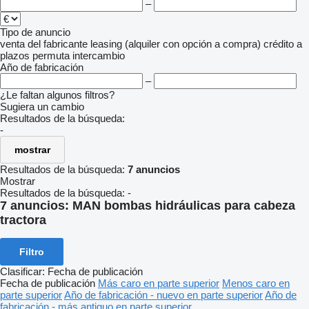
–
Tipo de anuncio
venta
del fabricante
leasing (alquiler con opción a compra)
crédito
a
plazos
permuta
intercambio
Año de fabricación
–
¿Le faltan algunos filtros?
Sugiera un cambio
Resultados de la búsqueda:
-
mostrar
Resultados de la búsqueda:
7 anuncios
Mostrar
Resultados de la búsqueda:
-
7 anuncios:
MAN bombas hidráulicas para cabeza
tractora
Filtro
Clasificar
:
Fecha de publicación
Fecha de publicación
Más caro en parte superior
Menos caro en
parte superior
Año de fabricación - nuevo en parte superior
Año de
fabricación - más antiguo en parte superior