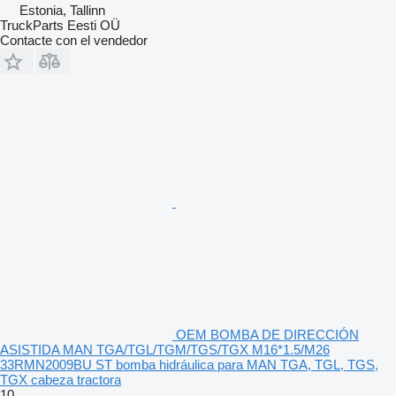
Estonia, Tallinn
TruckParts Eesti OÜ
Contacte con el vendedor
OEM BOMBA DE DIRECCIÓN
ASISTIDA MAN TGA/TGL/TGM/TGS/TGX M16*1.5/M26
33RMN2009BU ST bomba hidráulica para MAN TGA, TGL, TGS,
TGX cabeza tractora
10