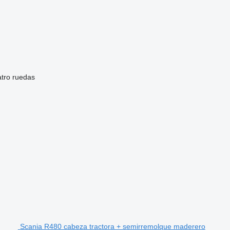
atro ruedas
Scania R480 cabeza tractora + semirremolque maderero