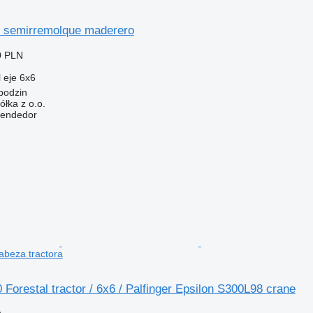
 semirremolque maderero
0 PLN
 eje
6x6
bodzin
ka z o.o.
vendedor
abeza tractora
Forestal tractor / 6x6 / Palfinger Epsilon S300L98 crane