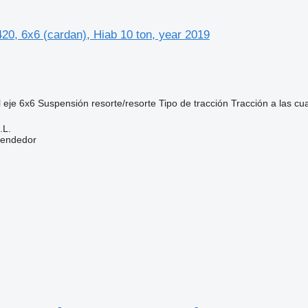
0, 6x6 (cardan), Hiab 10 ton, year 2019
 eje
6x6
Suspensión
resorte/resorte
Tipo de tracción
Tracción a las cu
.L.
vendedor