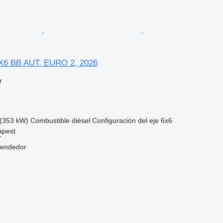
X6 BB AUT. EURO 2, 2026
r
(353 kW)
Combustible
diésel
Configuración del eje
6x6
apest
T
vendedor