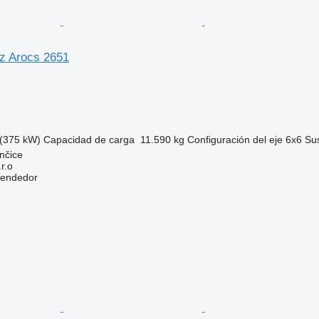
z Arocs 2651
(375 kW)
Capacidad de carga
11.590 kg
Configuración del eje
6x6
Su
nčice
r.o
vendedor