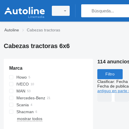
Autoline
Cabezas tractoras
Cabezas tractoras 6x6
114 anuncio
Marca
Filtro
Howo
HD
Clasificar
:
Fecha 
IVECO
Fecha de publica
antiguo en parte 
MAN
Magirus
Mercedes-Benz
T-Way
TGA
Scania
Trakker
TGS
Actros
Kerax
Shacman
Arocs
G-series
mostrar todos
S-Class
R-series
X3000
C7H
1491
FM
X5000
FMX