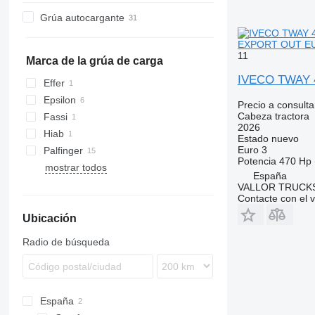
S-series
Grúa autocargante
EXPORT OUT EU 
11
Marca de la grúa de carga
IVECO TWAY 
Effer
Epsilon
Precio a consulta
Cabeza tractora
Fassi
2026
Hiab
Estado
nuevo
Euro 3
Palfinger
Potencia
470 Hp 
mostrar todos
España
VALLOR TRUCKS
Contacte con el 
Ubicación
Radio de búsqueda
España