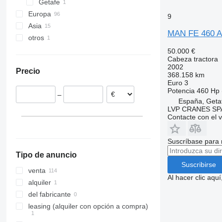
Getafe
Europa
9
Asia
Países Bajos
MAN FE 460 A
otros
Alemania
China
Polonia
Emiratos Árabes Unidos
Ucrania
50.000 €
Cabeza tractora
Bélgica
2002
Precio
Chequia
368.158 km
Euro 3
Rumanía
Potencia
460 Hp 
–
Lituania
España, Geta
LVP CRANES SP
Hungría
Contacte con el 
mostrar todos
Suscríbase para 
Tipo de anuncio
Suscribirse
venta
Al hacer clic aq
alquiler
del fabricante
leasing (alquiler con opción a compra)