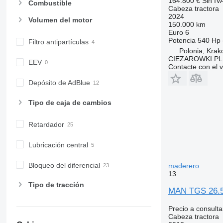
164.800 €
Sin IV
Combustible
Cabeza tractora
2024
Volumen del motor
150.000 km
Euro 6
Potencia
540 Hp 
Filtro antipartículas
Polonia, Kra
CIEZAROWKI.PL
EEV
Contacte con el 
Depósito de AdBlue
Tipo de caja de cambios
Retardador
Lubricación central
Bloqueo del diferencial
maderero
13
Tipo de tracción
MAN TGS 26.5
Precio a consulta
Cabeza tractora