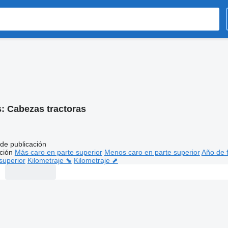
s:
Cabezas tractoras
de publicación
ción
Más caro en parte superior
Menos caro en parte superior
Año de f
superior
Kilometraje ⬊
Kilometraje ⬈