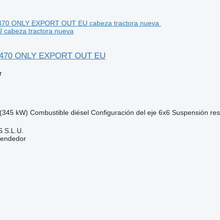
cabeza tractora nueva
470 ONLY EXPORT OUT EU
r
(345 kW)
Combustible
diésel
Configuración del eje
6x6
Suspensión
re
 S.L.U.
vendedor