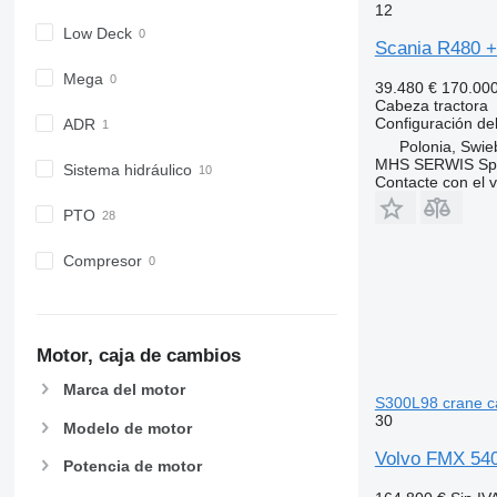
12
Low Deck
Scania R480 +
Mega
39.480 €
170.00
Cabeza tractora
Configuración del
ADR
Polonia, Swie
MHS SERWIS Spół
Sistema hidráulico
Contacte con el 
PTO
Compresor
Motor, caja de cambios
Marca del motor
S300L98 crane c
30
Modelo de motor
Volvo FMX 540 
Potencia de motor