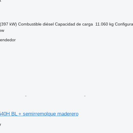
A
(397 kW)
Combustible
diésel
Capacidad de carga
11.060 kg
Configura
kow
vendedor
40H BL + semirremolque maderero
r