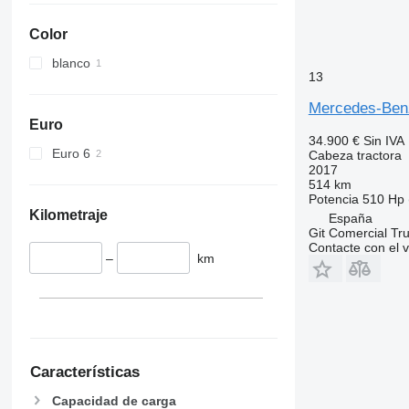
Actros 2553
Color
Actros 2645
blanco
Actros 2646
13
Actros 2648
Mercedes-Ben
Actros 2651
Euro
Actros 2653
34.900 €
Sin IVA
Actros 2663
Euro 6
Cabeza tractora
2017
Actros 3340
514 km
Actros 3348
Potencia
510 Hp 
Kilometraje
Actros 3351
España
Git Comercial Tru
Actros 3363
Contacte con el 
–
km
Actros 4048
Actros 4151
Actros 4163
Características
Capacidad de carga