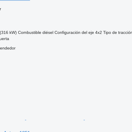
r
(316 kW)
Combustible
diésel
Configuración del eje
4x2
Tipo de tracció
uerta
vendedor