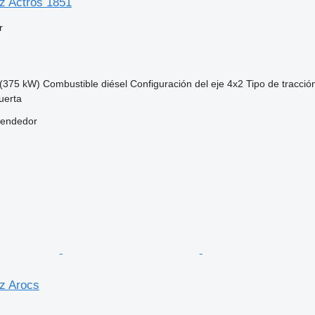
z Actros 1851
r
(375 kW)
Combustible
diésel
Configuración del eje
4x2
Tipo de tracció
uerta
vendedor
z Arocs