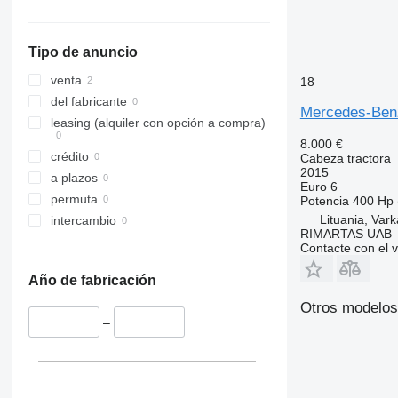
Actros 1945
Arocs 3345
Actros 1963
Arocs 3351
Tipo de anuncio
Actros 2036
Arocs 3358
Actros 2040
venta
18
Actros 2043
del fabricante
Mercedes-Ben
Actros 2044
leasing (alquiler con opción a compra)
Actros 2045
8.000 €
crédito
Cabeza tractora
Actros 2046
2015
a plazos
Actros 2442
Euro 6
permuta
Potencia
400 Hp 
Actros 2443
Lituania, Varka
intercambio
Actros 2445
RIMARTAS UAB
Actros 2540
Contacte con el 
Actros 2541
Año de fabricación
Actros 2542
Otros modelos
Actros 2543
–
Actros 2545
Actros 2546
Actros 2548
Actros 2551