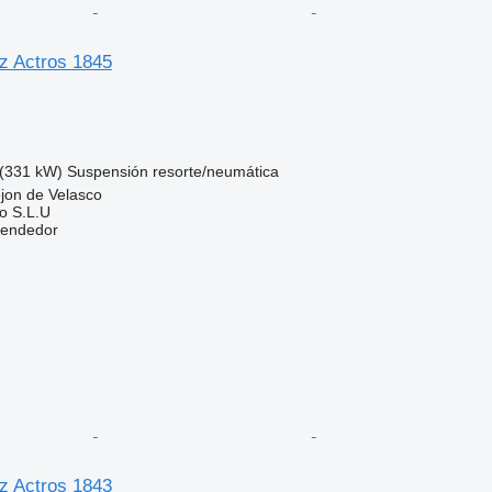
z Actros 1845
(331 kW)
Suspensión
resorte/neumática
jon de Velasco
o S.L.U
vendedor
z Actros 1843