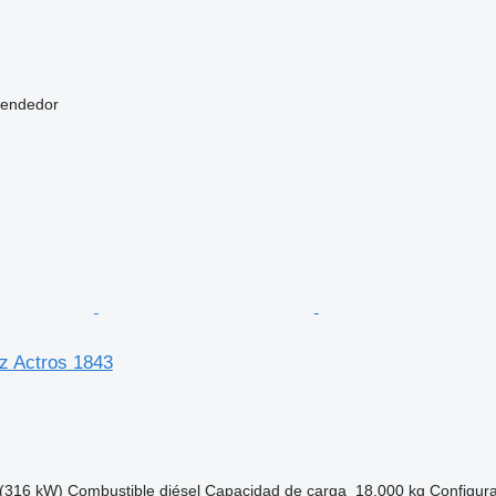
vendedor
z Actros 1843
(316 kW)
Combustible
diésel
Capacidad de carga
18.000 kg
Configura