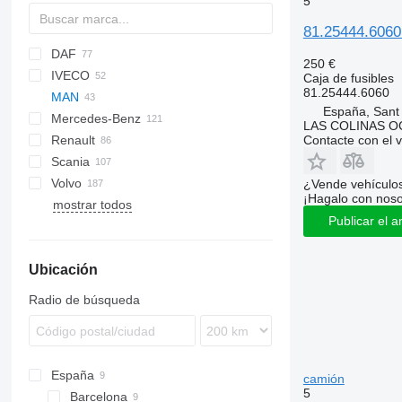
5
81.25444.6060
DAF
250 €
IVECO
CF
2000
Caja de fusibles
81.25444.6060
MAN
LF
Transit
Daily
LTM
España, Sant
Mercedes-Benz
XF
EuroCargo
A-series
LAS COLINAS OC
Contacte con el 
Renault
EuroStar
F90
A-Class
Countryman
Atleon
A23
Scania
Eurotech
L2000
Actros
Cabstar
Magnum
Volvo
Mago
Lion's series
Antos
Mascott
G-series
LT
¿Vende vehículo
¡Hagalo con noso
mostrar todos
Stralis
TGA
Arocs
Midliner
R-series
Transporter
FE
Publicar el a
Trakker
TGL
Atego
Midlum
S-series
FH
TGA 26
TGM
Axor
Premium
FL
TGA 26.430
Ubicación
TGS
MB
T-series
FM
TGX
Sprinter
FMX
Radio de búsqueda
VNL
España
camión
5
Barcelona