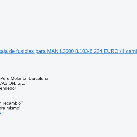
aja de fusibles para MAN L2000 8.103-8.224 EUROI/II cam
 Pere Molanta, Barcelona
ASION, S.L.
vendedor
n recambio?
ora mismo!
o