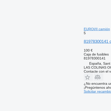
EUROI/II camión
5
81978300141 c
100 €
Caja de fusibles
81978300141
España, Sant
LAS COLINAS OC
Contacte con el 
¿No encuentra u
¡Pregúntenos ah
Solicitar recambi