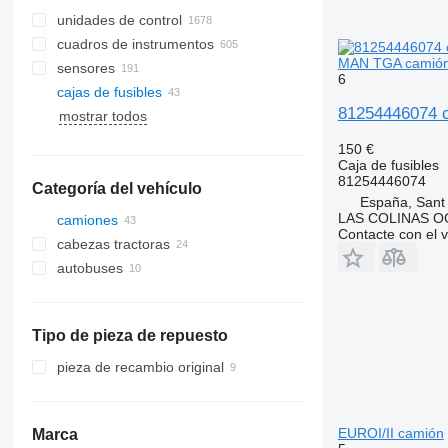
unidades de control
cuadros de instrumentos
MAN TGA camió
sensores
6
cajas de fusibles
81254446074 c
mostrar todos
150 €
Caja de fusibles
81254446074
Categoría del vehículo
España, Sant
LAS COLINAS OC
camiones
Contacte con el 
cabezas tractoras
autobuses
Tipo de pieza de repuesto
pieza de recambio original
EUROI/II camión
Marca