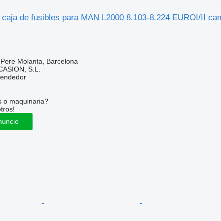
 caja de fusibles para MAN L2000 8.103-8.224 EUROI/II ca
 Pere Molanta, Barcelona
ASION, S.L.
vendedor
s o maquinaria?
tros!
nuncio