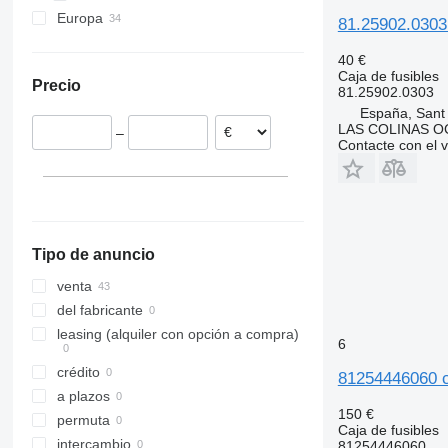
Europa
81.25902.0303
Rumanía
40 €
Portugal
Caja de fusibles
Precio
Países Bajos
81.25902.0303
España, Sant
Alemania
LAS COLINAS OC
–
Bélgica
Contacte con el 
Estonia
Lituania
Dinamarca
Tipo de anuncio
venta
del fabricante
leasing (alquiler con opción a compra)
6
crédito
81254446060 c
a plazos
150 €
permuta
Caja de fusibles
intercambio
81254446060