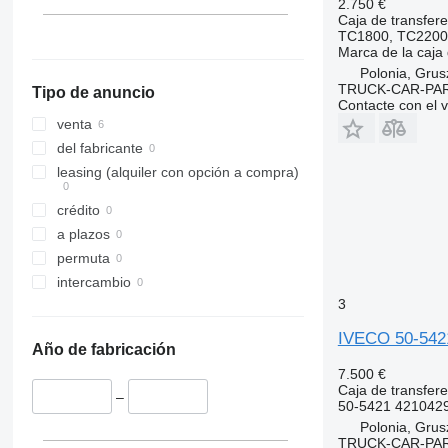
2.750 €
Caja de transfere
TC1800, TC2200 
Marca de la caja
Polonia, Gru
TRUCK-CAR-PA
Tipo de anuncio
Contacte con el 
venta
del fabricante
leasing (alquiler con opción a compra)
crédito
a plazos
permuta
intercambio
3
IVECO 50-542
Año de fabricación
7.500 €
Caja de transfere
–
50-5421 421042
Polonia, Gru
TRUCK-CAR-PA