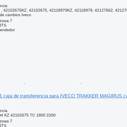
ncia
, 42102675KZ, 42102675, 42118979KZ, 42118979, 42127662, 42127
 de cambios
Iveco
szowa 7
RTS
vendedor
1 caja de transferencia para IVECO TRAKKER MAGIRUS c
ncia
94 KZ 42102675 TC 1800 2200
szowa 7
RTS