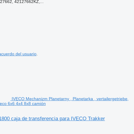
27662, 42127662KZ,...
acuerdo del usuario
.
IVECO Mechanizm Planetarny , Planetarka , vertailergetriebe,
veco 6x6 4x4 8x8 camión
C1800 caja de transferencia para IVECO Trakker