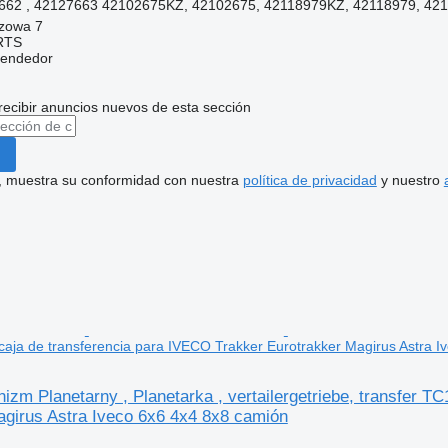
62 , 42127663 42102675KZ, 42102675, 42118979KZ, 42118979, 421
szowa 7
RTS
vendedor
recibir anuncios nuevos de esta sección
uí, muestra su conformidad con nuestra
política de privacidad
y nuestro
caja de transferencia para IVECO Trakker Eurotrakker Magirus Astra I
m Planetarny , Planetarka , vertailergetriebe, transfer T
agirus Astra Iveco 6x6 4x4 8x8 camión