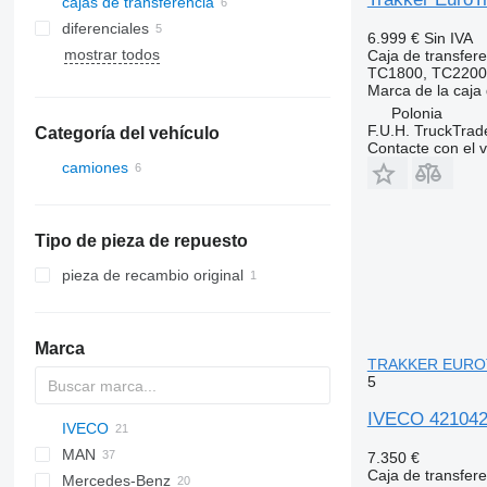
cajas de transferencia
diferenciales
6.999 €
Sin IVA
mostrar todos
Caja de transfere
TC1800, TC2200
Marca de la caja
Polonia
F.U.H. TruckTrad
Categoría del vehículo
Contacte con el 
camiones
Tipo de pieza de repuesto
pieza de recambio original
Marca
TRAKKER EURO
5
IVECO 421042
IVECO
X series
MAN
Daily
7.350 €
Caja de transfere
Mercedes-Benz
EuroCargo
F90