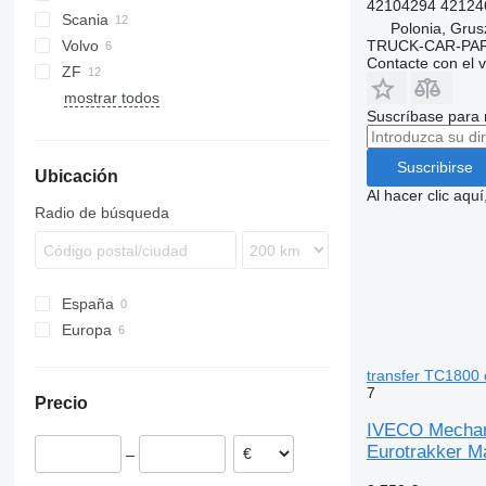
42104294 421246
Scania
Eurofire
L2000
Actros
L-series
Premium
EuroCargo 80
Polonia, Gru
TRUCK-CAR-PA
Volvo
Eurotrakker
LE
Antos
G-series
EuroCargo 100
EuroCargo 80E15
Contacte con el 
ZF
Magirus
TGA
Arocs
FMX
mostrar todos
Trakker
TGL
Suscríbase para 
TGM
TGS
Suscribirse
Ubicación
Al hacer clic aq
Radio de búsqueda
España
Europa
Polonia
transfer TC1800 
Portugal
7
Precio
IVECO Mechaniz
Eurotrakker M
–