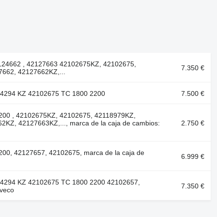
124662 , 42127663 42102675KZ, 42102675,
7.350 €
662, 42127662KZ,...
04294 KZ 42102675 TC 1800 2200
7.500 €
200 , 42102675KZ, 42102675, 42118979KZ,
KZ, 42127663KZ,..., marca de la caja de cambios:
2.750 €
00, 42127657, 42102675, marca de la caja de
6.999 €
04294 KZ 42102675 TC 1800 2200 42102657,
7.350 €
Iveco