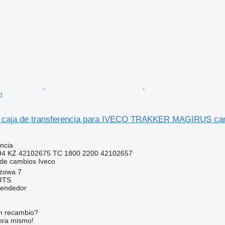
n
 caja de transferencia para IVECO TRAKKER MAGIRUS ca
ncia
94 KZ 42102675 TC 1800 2200 42102657
 de cambios
Iveco
szowa 7
RTS
vendedor
n recambio?
ora mismo!