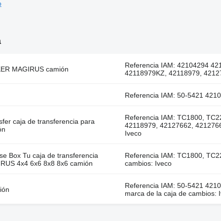
o
a
Referencia IAM: 42104294 42
KKER MAGIRUS camión
42118979KZ, 42118979, 42127
Referencia IAM: 50-5421 421
Referencia IAM: TC1800, TC2
fer caja de transferencia para
42118979, 42127662, 42127662
ón
Iveco
e Box Tu caja de transferencia
Referencia IAM: TC1800, TC22
IRUS 4x4 6x6 8x8 8x6 camión
cambios: Iveco
Referencia IAM: 50-5421 421
ión
marca de la caja de cambios: 