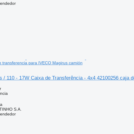
vendedor
e transferencia para IVECO Magirus camión
 / 110 - 17W Caixa de Transferência - 4x4 42100256 caja 
r
ncia
ia
TINHO S.A.
vendedor