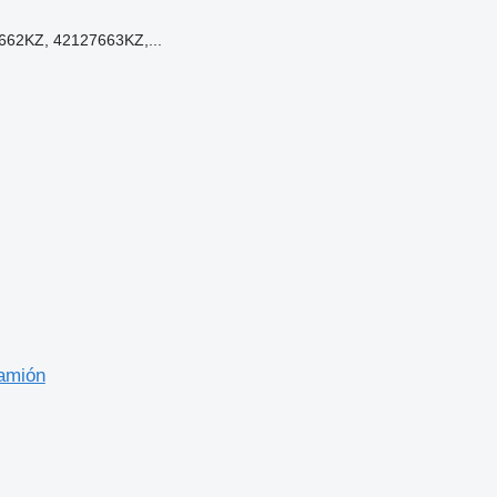
662KZ, 42127663KZ,...
amión