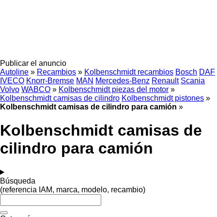
Publicar el anuncio
Autoline
»
Recambios
»
Kolbenschmidt recambios
Bosch
DAF
IVECO
Knorr-Bremse
MAN
Mercedes-Benz
Renault
Scania
Volvo
WABCO
»
Kolbenschmidt piezas del motor
»
Kolbenschmidt camisas de cilindro
Kolbenschmidt pistones
»
Kolbenschmidt camisas de cilindro para camión
»
Kolbenschmidt camisas de
cilindro para camión
Búsqueda
(referencia IAM, marca, modelo, recambio)