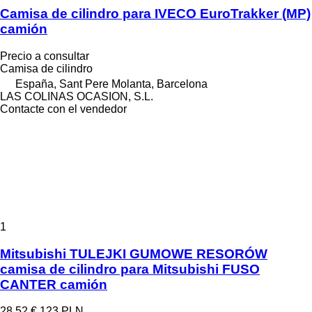
Camisa de cilindro para IVECO EuroTrakker (MP)
camión
Precio a consultar
Camisa de cilindro
España, Sant Pere Molanta, Barcelona
LAS COLINAS OCASION, S.L.
Contacte con el vendedor
1
Mitsubishi TULEJKI GUMOWE RESORÓW
camisa de cilindro para Mitsubishi FUSO
CANTER camión
28,52 €
123 PLN