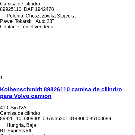
Camisa de cilindro
89925110, DAF 1942478
Polonia, Choszczówka Stojecka
Paweł Tokarski "Auto 23"
Contacte con el vendedor
1
Kolbenschmidt 89826110 camisa de cilindro
para Volvo camión
41 €
Sin IVA
Camisa de cilindro
89826110 3809305 037wn5201 8148060 85103699
Hungría, Baja
BT Express kft