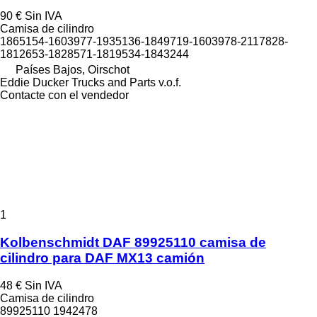
90 €
Sin IVA
Camisa de cilindro
1865154-1603977-1935136-1849719-1603978-2117828-
1812653-1828571-1819534-1843244
Países Bajos, Oirschot
Eddie Ducker Trucks and Parts v.o.f.
Contacte con el vendedor
1
Kolbenschmidt DAF 89925110 camisa de
cilindro para DAF MX13 camión
48 €
Sin IVA
Camisa de cilindro
89925110 1942478