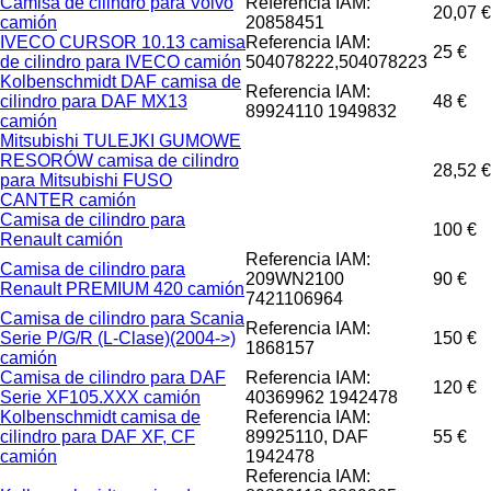
Camisa de cilindro para Volvo
Referencia IAM:
20,07 €
camión
20858451
IVECO CURSOR 10.13 camisa
Referencia IAM:
25 €
de cilindro para IVECO camión
504078222,504078223
Kolbenschmidt DAF camisa de
Referencia IAM:
cilindro para DAF MX13
48 €
89924110 1949832
camión
Mitsubishi TULEJKI GUMOWE
RESORÓW camisa de cilindro
28,52 €
para Mitsubishi FUSO
CANTER camión
Camisa de cilindro para
100 €
Renault camión
Referencia IAM:
Camisa de cilindro para
209WN2100
90 €
Renault PREMIUM 420 camión
7421106964
Camisa de cilindro para Scania
Referencia IAM:
Serie P/G/R (L-Clase)(2004->)
150 €
1868157
camión
Camisa de cilindro para DAF
Referencia IAM:
120 €
Serie XF105.XXX camión
40369962 1942478
Kolbenschmidt camisa de
Referencia IAM:
cilindro para DAF XF, CF
89925110, DAF
55 €
camión
1942478
Referencia IAM: