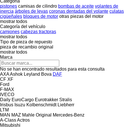
Categoría
pistones
camisas de cilindro
bombas de aceite
volantes de
inercia
árboles de levas
coronas dentadas del volante
culatas
cigüeñales
bloques de motor
otras piezas del motor
mostrar todos
Categoría del vehículo
camiones
cabezas tractoras
mostrar todos
Tipo de pieza de repuesto
pieza de recambio original
mostrar todos
Marca
No se han encontrado resultados para esta consulta
AXA
Ashok Leyland
Bova
DAF
CF
XF
Ford
F-MAX
IVECO
Daily
EuroCargo
Eurotrakker
Stralis
Irisbus
Isuzu
Kolbenschmidt
Liebherr
LTM
MAN
MAZ
Mahle Original
Mercedes-Benz
A-Class
Actros
Mitsubishi