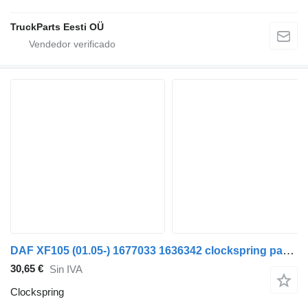
TruckParts Eesti OÜ
DAF XF105 (01.05-) 1677033 1636342 clockspring para DAF XF95, XF105 (2001-2014) cabeza tractora
30,65 €
Sin IVA
Clockspring