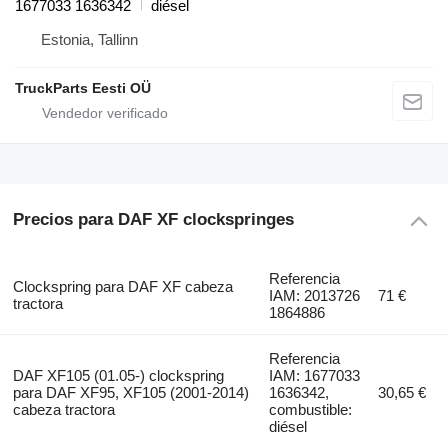
1677033 1636342
diésel
Estonia, Tallinn
TruckParts Eesti OÜ
Precios para DAF XF clockspringes
Referencia
Clockspring para DAF XF cabeza
IAM: 2013726
71 €
tractora
1864886
Referencia
DAF XF105 (01.05-) clockspring
IAM: 1677033
para DAF XF95, XF105 (2001-2014)
1636342,
30,65 €
cabeza tractora
combustible:
diésel