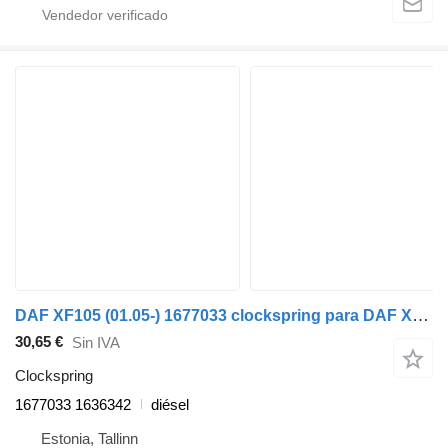
DAF XF105 (01.05-) 1677033 clockspring para DAF XF95, XF105 (2001-2014) cabeza tractora
30,65 €
Sin IVA
Clockspring
1677033 1636342
diésel
Estonia, Tallinn