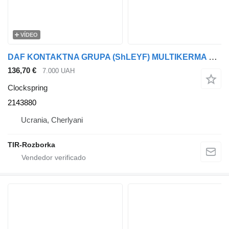
VÍDEO
DAF KONTAKTNA GRUPA (ShLEYF) MULTIKERMA DAF XF106 EURO 6 2143880 clockspring para DAF XF cabeza tractora
136,70 €
7.000 UAH
Clockspring
2143880
Ucrania, Cherlyani
TIR-Rozborka