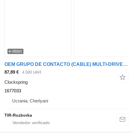
VÍDEO
OEM GRUPO DE CONTACTO (CABLE) MULTI-DRIVE DAF XF105 1677033 clockspring para DAF XF105 cabeza tractora
87,89 €
4.500 UAH
Clockspring
1677033
Ucrania, Cherlyani
TIR-Rozborka