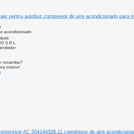
aer pentru autobuz compresor de aire acondicionado para
r
re acondicionado
testi
O S.R.L.
vendedor
n recambio?
ora mismo!
o
ompresor AC 504144328-11 compresor de aire acondicionad