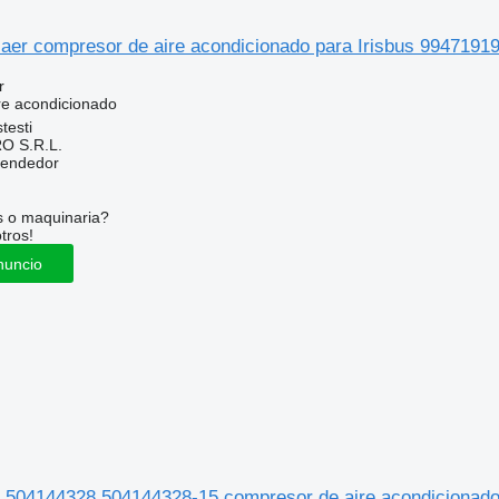
aer compresor de aire acondicionado para Irisbus 994719
r
re acondicionado
testi
O S.R.L.
vendedor
s o maquinaria?
tros!
nuncio
504144328 504144328-15 compresor de aire acondicionado 