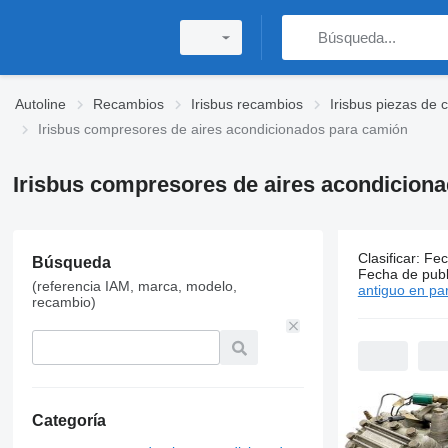
Autoline
Recambios
Irisbus recambios
Irisbus piezas de 
Irisbus compresores de aires acondicionados para camión
Irisbus compresores de aires acondicion
Clasificar
:
Fec
Búsqueda
9 anuncios
Fecha de publ
(referencia IAM, marca, modelo,
antiguo en par
recambio)
Categoría