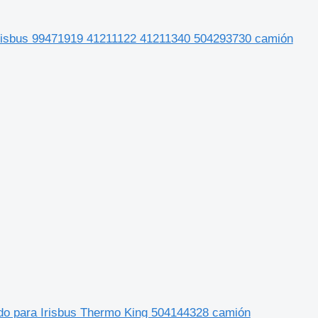
 Irisbus 99471919 41211122 41211340 504293730 camión
o para Irisbus Thermo King 504144328 camión