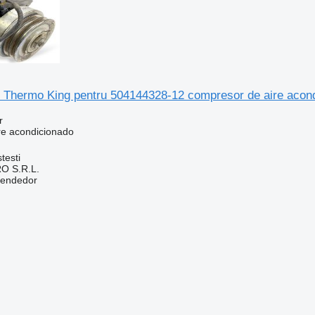
Thermo King pentru 504144328-12 compresor de aire acond
r
re acondicionado
testi
O S.R.L.
vendedor