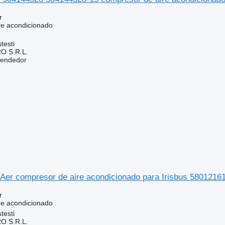
r
re acondicionado
testi
O S.R.L.
vendedor
Aer compresor de aire acondicionado para Irisbus 5801216
r
re acondicionado
testi
O S.R.L.