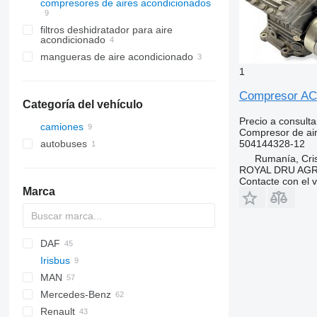
compresores de aires acondicionados
filtros deshidratador para aire
acondicionado
mangueras de aire acondicionado
1
Compresor AC 
Categoría del vehículo
Precio a consulta
camiones
Compresor de ai
autobuses
504144328-12
Rumanía, Cris
ROYAL DRU AGR
Contacte con el 
Marca
DAF
2-Series
C-series
Irisbus
X-Series
CF
F-MAX
Daily
MAN
LF
Transit
EuroCargo
Mercedes-Benz
XF
EuroStar
A-series
Renault
Eurotech
TGA
A-Class
Canter
Atleon
Movano