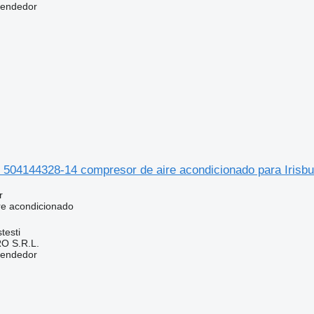
vendedor
504144328-14 compresor de aire acondicionado para Irisb
r
re acondicionado
testi
O S.R.L.
vendedor