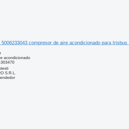
5006233043 compresor de aire acondicionado para Irisbu
r
re acondicionado
4303470
testi
O S.R.L.
vendedor