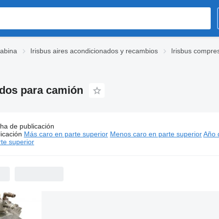
cabina
Irisbus aires acondicionados y recambios
Irisbus compre
ados para camión
ha de publicación
:
Irisbus compresores de aires acondicionados para camión
icación
Más caro en parte superior
Menos caro en parte superior
Año d
te superior