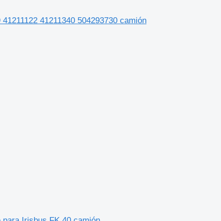
19 41211122 41211340 504293730 camión
para Irisbus FK 40 camión