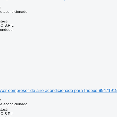
r
re acondicionado
testi
O S.R.L.
vendedor
Aer compresor de aire acondicionado para Irisbus 9947191
r
re acondicionado
testi
O S.R.L.