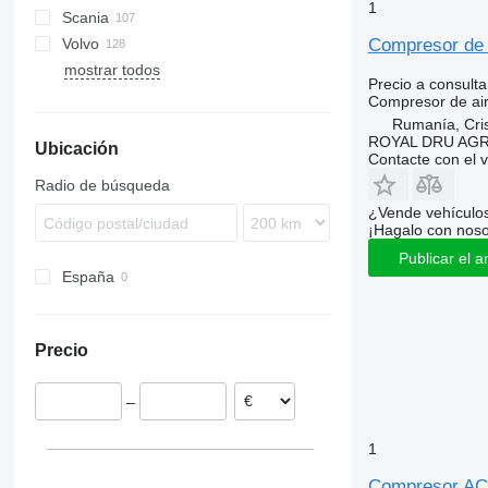
1
Scania
S-Way
TGL
Actros
L-series
Cabstar
Kerax
Volvo
Stralis
TGM
Antos
Vanette
Magnum
R-series
Golf
Compresor de 
mostrar todos
Trakker
TGS
Arocs
Master
S-series
LT
FE
Precio a consulta
TGX
Atego
Midlum
Polo
FH
Compresor de ai
Axor
Premium
FL
Rumanía, Cris
ROYAL DRU AGR
Ubicación
MB
T-series
FM
Contacte con el 
Sprinter
FMX
Radio de búsqueda
Vito
SD
¿Vende vehículo
¡Hagalo con noso
Publicar el a
España
Precio
–
1
Compresor AC 