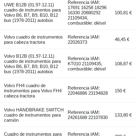
Referencia IAM:
UWE B12B (01.97-12.11)
17691 16258 18296
cuadro de instrumentos para
16330 20880292
100,81 €
Volvo B6, B7, B9, B10, B12
21109434,
bus (1978-2011) autobús
combustible: diésel
Volvo cuadro de instrumentos
Referencia IAM:
46,45 €
para cabeza tractora
22026373
Volvo B12B (01.97-12.11)
Referencia IAM:
cuadro de instrumentos para
KT010 21109435,
108,87 €
Volvo B6, B7, B9, B10, B12
combustible: diésel
bus (1978-2011) autobús
Volvo FH4 cuadro de
Referencia IAM:
instrumentos para Volvo FH4
150 €
22046886 23194828
cabeza tractora
Volvo HANDBRAKE SWITCH
Referencia IAM:
cuadro de instrumentos para
133,80 €
24261688 22107830
camión
Cuadro de instrumentos para
Referencia IAM: