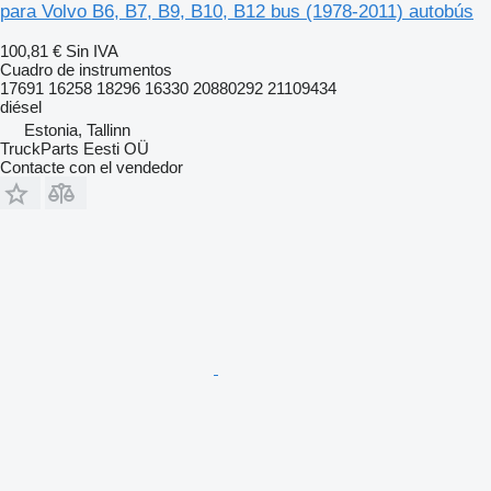
para Volvo B6, B7, B9, B10, B12 bus (1978-2011) autobús
100,81 €
Sin IVA
Cuadro de instrumentos
17691 16258 18296 16330 20880292 21109434
diésel
Estonia, Tallinn
TruckParts Eesti OÜ
Contacte con el vendedor