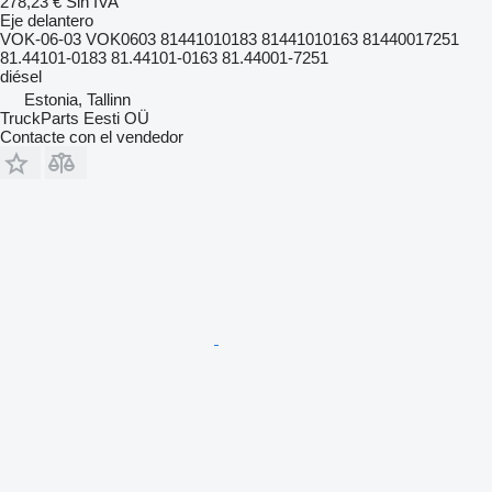
278,23 €
Sin IVA
Eje delantero
VOK-06-03 VOK0603 81441010183 81441010163 81440017251
81.44101-0183 81.44101-0163 81.44001-7251
diésel
Estonia, Tallinn
TruckParts Eesti OÜ
Contacte con el vendedor