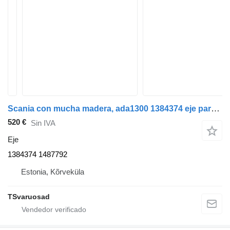
Scania con mucha madera, ada1300 1384374 eje para Scania P94 cabeza tractora
520 €
Sin IVA
Eje
1384374 1487792
Estonia, Kõrveküla
TSvaruosad