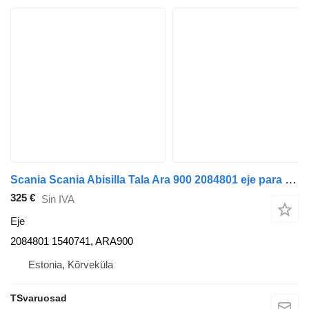
Scania Scania Abisilla Tala Ara 900 2084801 eje para Scania P380 cabeza tractora
325 €
Sin IVA
Eje
2084801 1540741, ARA900
Estonia, Kõrveküla
TSvaruosad