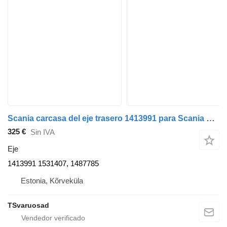
Scania carcasa del eje trasero 1413991 para Scania P94 cabeza tractora
325 €
Sin IVA
Eje
1413991 1531407, 1487785
Estonia, Kõrveküla
TSvaruosad