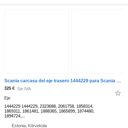
Scania carcasa del eje trasero 1444229 para Scania P230 cabeza tractora
325 €
Sin IVA
Eje
1444229 1444229, 2323688, 2061758, 1858314,
1869311, 1861481, 1888365, 1865899, 1874480,
1894724,...
Estonia, Kõrveküla