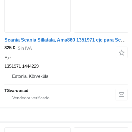
Scania Scania Sillatala, Ama860 1351971 eje para Scania P94 cabeza tractora
325 €
Sin IVA
Eje
1351971 1444229
Estonia, Kõrveküla
TSvaruosad