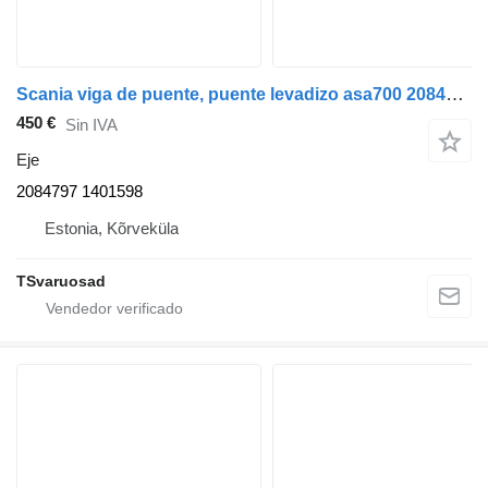
Scania viga de puente, puente levadizo asa700 2084797 eje para Scania P380 cabeza tractora
450 €
Sin IVA
Eje
2084797 1401598
Estonia, Kõrveküla
TSvaruosad