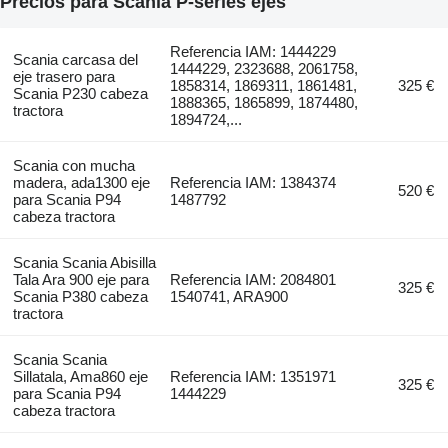
Precios para Scania P-series ejes
Referencia IAM: 1444229
Scania carcasa del
1444229, 2323688, 2061758,
eje trasero para
1858314, 1869311, 1861481,
325 €
Scania P230 cabeza
1888365, 1865899, 1874480,
tractora
1894724,...
Scania con mucha
madera, ada1300 eje
Referencia IAM: 1384374
520 €
para Scania P94
1487792
cabeza tractora
Scania Scania Abisilla
Tala Ara 900 eje para
Referencia IAM: 2084801
325 €
Scania P380 cabeza
1540741, ARA900
tractora
Scania Scania
Sillatala, Ama860 eje
Referencia IAM: 1351971
325 €
para Scania P94
1444229
cabeza tractora