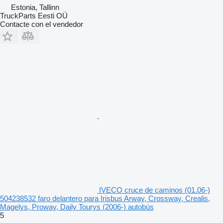
Estonia, Tallinn
TruckParts Eesti OÜ
Contacte con el vendedor
IVECO cruce de caminos (01.06-)
504238532 faro delantero para Irisbus Arway, Crossway, Crealis,
Magelys, Proway, Daily Tourys (2006-) autobús
5