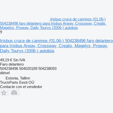
Irisbus cruce de caminos (01.06-)
504238496 faro delantero para Irisbus Arway, Crossway, Crealis,
Magelys, Proway, Daily Tourys (2006-) autobús
9
Irisbus cruce de caminos (01.06-) 504238496 faro delantero
para Irisbus Arway, Crossway, Crealis, Magelys, Proway,
Daily Tourys (2006-) autobús
49,19 €
Sin IVA
Faro delantero
504238496 504020189 504238093
diésel
Estonia, Tallinn
TruckParts Eesti OÜ
Contacte con el vendedor