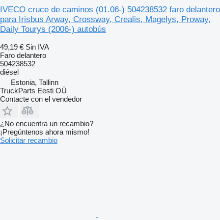
IVECO cruce de caminos (01.06-) 504238532 faro delantero
para Irisbus Arway, Crossway, Crealis, Magelys, Proway,
Daily Tourys (2006-) autobús
49,19 €
Sin IVA
Faro delantero
504238532
diésel
Estonia, Tallinn
TruckParts Eesti OÜ
Contacte con el vendedor
¿No encuentra un recambio?
¡Pregúntenos ahora mismo!
Solicitar recambio