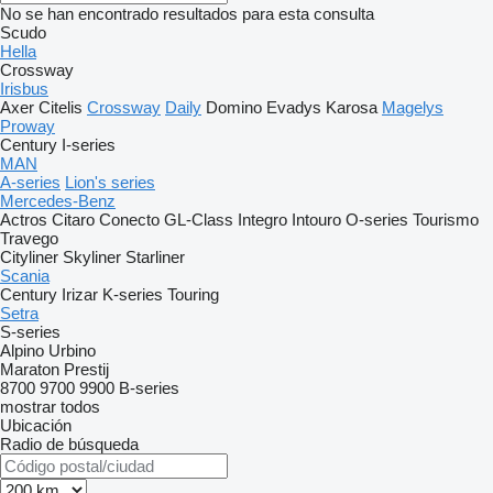
No se han encontrado resultados para esta consulta
Scudo
Hella
Crossway
Irisbus
Axer
Citelis
Crossway
Daily
Domino
Evadys
Karosa
Magelys
Proway
Century
I-series
MAN
A-series
Lion's series
Mercedes-Benz
Actros
Citaro
Conecto
GL-Class
Integro
Intouro
O-series
Tourismo
Travego
Cityliner
Skyliner
Starliner
Scania
Century
Irizar
K-series
Touring
Setra
S-series
Alpino
Urbino
Maraton
Prestij
8700
9700
9900
B-series
mostrar todos
Ubicación
Radio de búsqueda