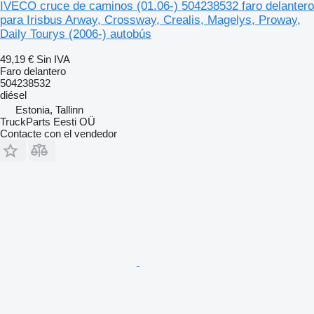
IVECO cruce de caminos (01.06-) 504238532 faro delantero
para Irisbus Arway, Crossway, Crealis, Magelys, Proway,
Daily Tourys (2006-) autobús
49,19 €
Sin IVA
Faro delantero
504238532
diésel
Estonia, Tallinn
TruckParts Eesti OÜ
Contacte con el vendedor