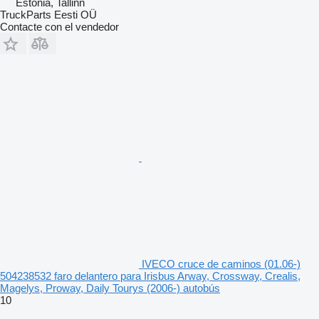
Estonia, Tallinn
TruckParts Eesti OÜ
Contacte con el vendedor
IVECO cruce de caminos (01.06-)
504238532 faro delantero para Irisbus Arway, Crossway, Crealis,
Magelys, Proway, Daily Tourys (2006-) autobús
10