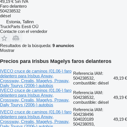
49,19 €
Sin IVA
Faro delantero
504238532
diésel
Estonia, Tallinn
TruckParts Eesti OÜ
Contacte con el vendedor
Resultados de la búsqueda:
9 anuncios
Mostrar
Precios para Irisbus Magelys faros delanteros
IVECO cruce de caminos (01.06-) faro
Referencia IAM:
delantero para Irisbus Arway,
504238532,
49,19 €
Crossway, Crealis, Magelys, Proway,
combustible: diésel
Daily Tourys (2006-) autobús
IVECO cruce de caminos (01.06-) faro
Referencia IAM:
delantero para Irisbus Arway,
504238532,
49,19 €
Crossway, Crealis, Magelys, Proway,
combustible: diésel
Daily Tourys (2006-) autobús
Referencia IAM:
IVECO cruce de caminos (01.06-) faro
504238496
delantero para Irisbus Arway,
504020189
49,19 €
Crossway, Crealis, Magelys, Proway,
504238093,
Daily Tourys (2006-) autobús