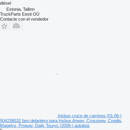
diésel
Estonia, Tallinn
TruckParts Eesti OÜ
Contacte con el vendedor
Irisbus cruce de caminos (01.06-)
504238532 faro delantero para Irisbus Arway, Crossway, Crealis,
Magelys, Proway, Daily Tourys (2006-) autobús