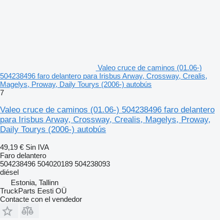
Valeo cruce de caminos (01.06-)
504238496 faro delantero para Irisbus Arway, Crossway, Crealis,
Magelys, Proway, Daily Tourys (2006-) autobús
7
Valeo cruce de caminos (01.06-) 504238496 faro delantero
para Irisbus Arway, Crossway, Crealis, Magelys, Proway,
Daily Tourys (2006-) autobús
49,19 €
Sin IVA
Faro delantero
504238496 504020189 504238093
diésel
Estonia, Tallinn
TruckParts Eesti OÜ
Contacte con el vendedor