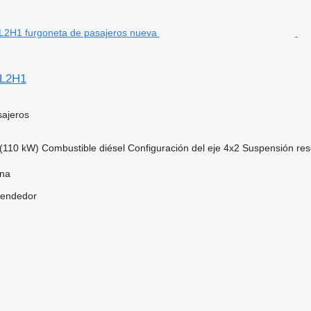
 L2H1
sajeros
(110 kW)
Combustible
diésel
Configuración del eje
4x2
Suspensión
res
ena
vendedor