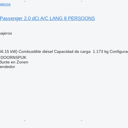
ajeros
ic Passenger 2.0 dCi A/C LANG 8 PERSOONS
sajeros
66.15 kW)
Combustible
diésel
Capacidad de carga
1.173 kg
Configurac
s, DOORNSPIJK
 Bunte en Zonen
vendedor