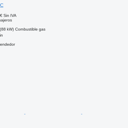
IC
 €
Sin IVA
sajeros
(88 kW)
Combustible
gas
in
vendedor