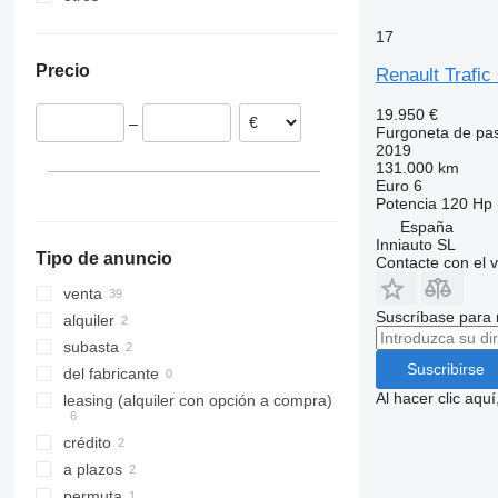
Países Bajos
Ucrania
17
Hungría
Precio
Renault Trafi
Francia
Alemania
19.950 €
–
Chequia
Furgoneta de pa
2019
Lituania
131.000 km
Italia
Euro 6
Potencia
120 Hp 
mostrar todos
España
Inniauto SL
Tipo de anuncio
Contacte con el 
venta
Suscríbase para 
alquiler
subasta
Suscribirse
del fabricante
Al hacer clic aq
leasing (alquiler con opción a compra)
crédito
a plazos
permuta