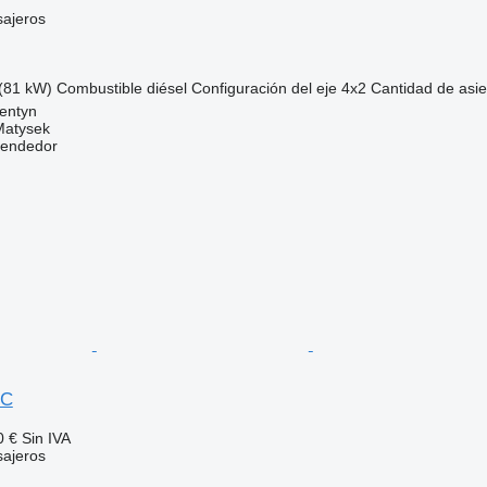
sajeros
(81 kW)
Combustible
diésel
Configuración del eje
4x2
Cantidad de asie
entyn
Matysek
vendedor
IC
0 €
Sin IVA
sajeros