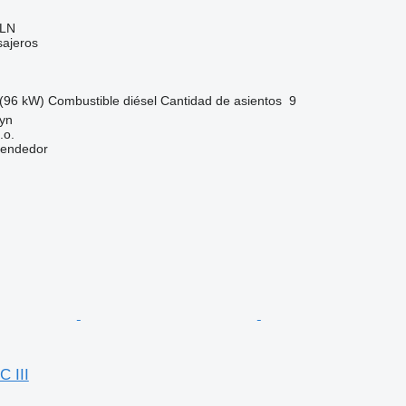
PLN
sajeros
(96 kW)
Combustible
diésel
Cantidad de asientos
9
tyn
.o.
vendedor
C III