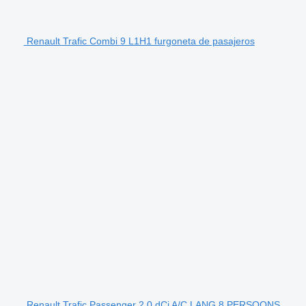
Renault Trafic Combi 9 L1H1 furgoneta de pasajeros
Renault Trafic Passenger 2.0 dCi A/C LANG 8 PERSOONS