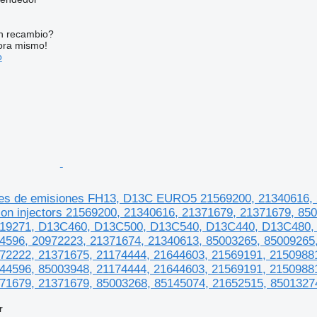
n recambio?
ora mismo!
o
ores de emisiones FH13, D13C EURO5 21569200, 21340616
n injectors 21569200, 21340616, 21371679, 21371679, 85
019271, D13C460, D13C500, D13C540, D13C440, D13C480,
4596, 20972223, 21371674, 21340613, 85003265, 85009265
72222, 21371675, 21174444, 21644603, 21569191, 2150988
44596, 85003948, 21174444, 21644603, 21569191, 2150988
71679, 21371679, 85003268, 85145074, 21652515, 85013274
r