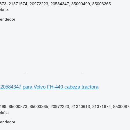
73, 21371674, 20972223, 20584347, 85000499, 85003265
eküla
vendedor
r 20584347 para Volvo FH-440 cabeza tractora
99, 85000873, 85003265, 20972223, 21340613, 21371674, 8500087
eküla
vendedor