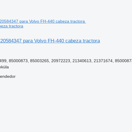
eza tractora
r 20584347 para Volvo FH-440 cabeza tractora
99, 85000873, 85003265, 20972223, 21340613, 21371674, 8500087
eküla
vendedor