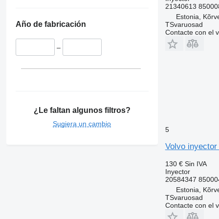
21340613 850008
Estonia, Kõrv
Año de fabricación
TSvaruosad
Contacte con el 
–
¿Le faltan algunos filtros?
Sugiera un cambio
5
Volvo inyecto
130 €
Sin IVA
Inyector
20584347 850004
Estonia, Kõrv
TSvaruosad
Contacte con el 