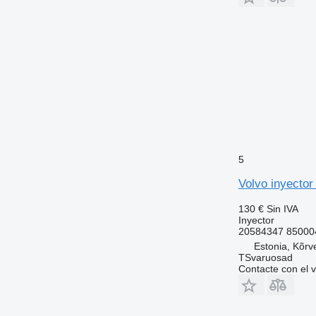
5
Volvo inyecto
130 €
Sin IVA
Inyector
20584347 850004
Estonia, Kõrv
TSvaruosad
Contacte con el 