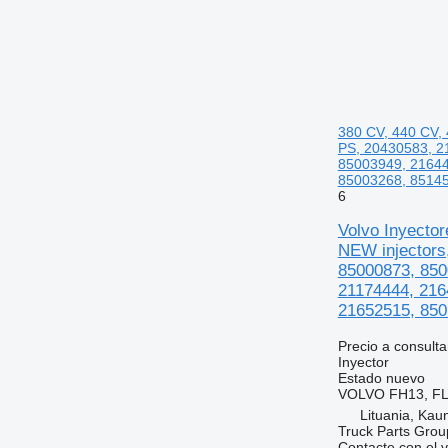
380 CV, 440 CV,
PS, 20430583, 2
85003949, 21644
85003268, 85145
6
Volvo Inyecto
NEW injectors
85000873, 850
21174444, 216
21652515, 850
Precio a consulta
Inyector
Estado
nuevo
VOLVO FH13, FL,
Lituania, Kau
Truck Parts Grou
Contacte con el 