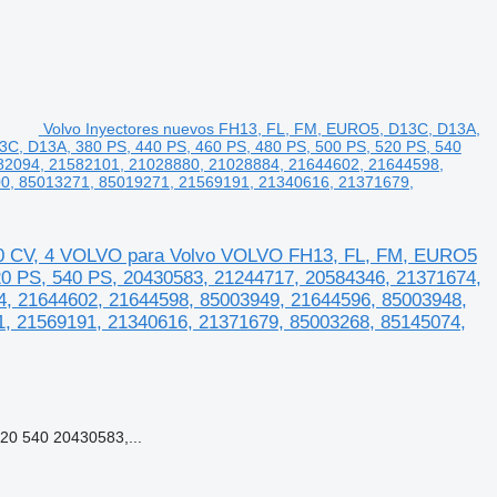
Volvo Inyectores nuevos FH13, FL, FM, EURO5, D13C, D13A,
C, D13A, 380 PS, 440 PS, 460 PS, 480 PS, 500 PS, 520 PS, 540
82094, 21582101, 21028880, 21028884, 21644602, 21644598,
0, 85013271, 85019271, 21569191, 21340616, 21371679,
40 CV, 4 VOLVO para Volvo VOLVO FH13, FL, FM, EURO5
20 PS, 540 PS, 20430583, 21244717, 20584346, 21371674,
4, 21644602, 21644598, 85003949, 21644596, 85003948,
1, 21569191, 21340616, 21371679, 85003268, 85145074,
20 540 20430583,...