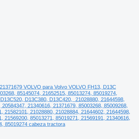
, 21371679 VOLVO para Volvo VOLVO FH13, D13C
003268, 85145074, 21652515, 85013274, 85019274,
 D13C520, D13C380, D13C420, 21028880, 21644598,
, 20584347, 21340616, 21371679, 85003268, 85009268,
1, 21582101, 21028880, 21028884, 21644602, 21644598,
1, 21569200, 85013271, 85019271, 21569191, 21340616,
, 85019274 cabeza tractora