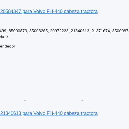
r 20584347 para Volvo FH-440 cabeza tractora
99, 85000873, 85003265, 20972223, 21340613, 21371674, 8500087
eküla
vendedor
r 21340613 para Volvo FH-440 cabeza tractora