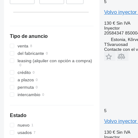
5
Volvo inyecto
130 €
Sin IVA
Inyector
20584347 850004
Tipo de anuncio
Estonia, Kõrv
TSvaruosad
venta
Contacte con el 
del fabricante
leasing (alquiler con opción a compra)
crédito
a plazos
permuta
intercambio
5
Estado
Volvo inyecto
nuevo
130 €
Sin IVA
usados
Inyector