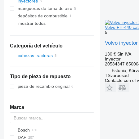
inyectores
mangueras de toma de aire
depósitos de combustible
mostrar todos
Volvo FH-440 cab
5
Volvo inyecto
Categoría del vehículo
130 €
Sin IVA
cabezas tractoras
Inyector
20584347 850004
Estonia, Kõrv
TSvaruosad
Tipo de pieza de repuesto
Contacte con el 
pieza de recambio original
Marca
Bosch
X-Series
DAF
C-series