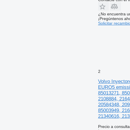
¿No encuentra u
¡Pregúntenos ah
Solicitar recambi
2
Volvo Inyect
EURO5 emissio
85013271, 85
2108884, 2164
20584348, 209
85003949, 216
21340616, 213
Precio a consulta