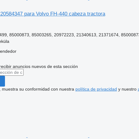
r 20584347 para Volvo FH-440 cabeza tractora
99, 85000873, 85003265, 20972223, 21340613, 21371674, 8500087
eküla
vendedor
recibir anuncios nuevos de esta sección
uí, muestra su conformidad con nuestra
política de privacidad
y nuestro