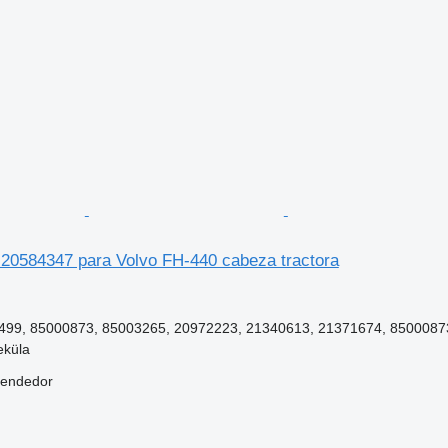
r 20584347 para Volvo FH-440 cabeza tractora
99, 85000873, 85003265, 20972223, 21340613, 21371674, 8500087
eküla
vendedor