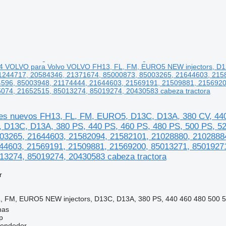
 4 VOLVO para Volvo VOLVO FH13, FL, FM, EURO5 NEW injectors, D13
1244717, 20584346, 21371674, 85000873, 85003265, 21644603, 215
596, 85003948, 21174444, 21644603, 21569191, 21509881, 2156920
074, 21652515, 85013274, 85019274, 20430583 cabeza tractora
res nuevos FH13, FL, FM, EURO5, D13C, D13A, 380 CV, 4
, D13C, D13A, 380 PS, 440 PS, 460 PS, 480 PS, 500 PS, 5
03265, 21644603, 21582094, 21582101, 21028880, 2102888
44603, 21569191, 21509881, 21569200, 85013271, 8501927
13274, 85019274, 20430583 cabeza tractora
r
 FM, EURO5 NEW injectors, D13C, D13A, 380 PS, 440 460 480 500 5
nas
p
vendedor