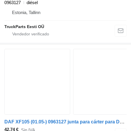
0963127
diésel
Estonia, Tallinn
TruckParts Eesti OÜ
DAF XF105 (01.05-) 0963127 junta para cárter para DAF XF95, XF105 (2001-2014) cabeza tractora
42,74 €
Sin IVA