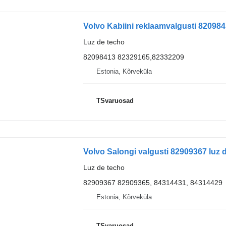
Volvo Kabiini reklaamvalgusti 820984
Luz de techo
82098413 82329165,82332209
Estonia, Kõrveküla
TSvaruosad
Volvo Salongi valgusti 82909367 luz 
Luz de techo
82909367 82909365, 84314431, 84314429
Estonia, Kõrveküla
TSvaruosad