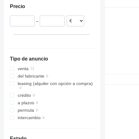
Portugal
Precio
Bélgica
Polonia
–
Dinamarca
Tipo de anuncio
venta
del fabricante
leasing (alquiler con opción a compra)
crédito
a plazos
permuta
intercambio
Estado