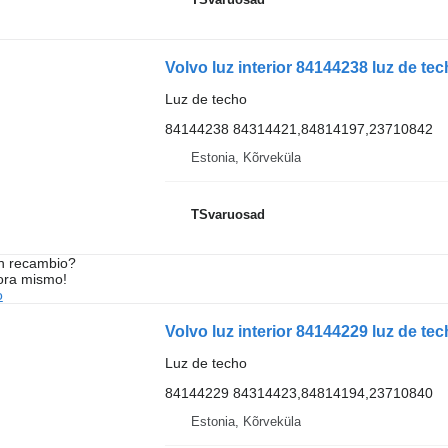
Volvo luz interior 84144238 luz de te
Luz de techo
84144238 84314421,84814197,23710842
Estonia, Kõrveküla
TSvaruosad
n recambio?
ora mismo!
o
Volvo luz interior 84144229 luz de te
Luz de techo
84144229 84314423,84814194,23710840
Estonia, Kõrveküla