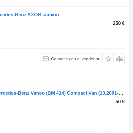
ercedes-Benz AXOR camión
250 €
Contacte con el vendedor
A 414 820 03 64 piloto trasero para Mercedes-Benz Vaneo (BM 414) Compact Van (10.2001->) camión
50 €