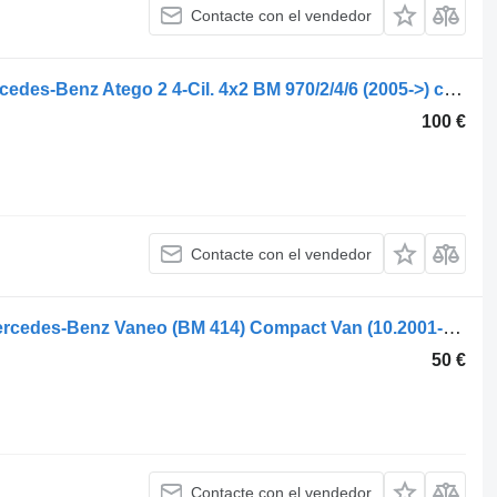
Contacte con el vendedor
A9738202761 faro delantero para Mercedes-Benz Atego 2 4-Cil. 4x2 BM 970/2/4/6 (2005->) camión
100 €
Contacte con el vendedor
A 414 820 04 64 piloto trasero para Mercedes-Benz Vaneo (BM 414) Compact Van (10.2001->) camión
50 €
Contacte con el vendedor