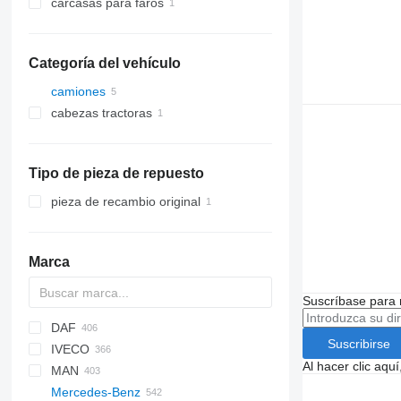
carcasas para faros
Categoría del vehículo
camiones
cabezas tractoras
Tipo de pieza de repuesto
pieza de recambio original
Marca
Suscríbase para 
DAF
A-series
Berlingo
Suscribirse
IVECO
C-series
CF
Doblo
Escort
Al hacer clic aq
MAN
Jumper
LF
Ducato
F-MAX
Daily
Carnival
LTM
Mercedes-Benz
Xsara
XD
Punto
Focus
EuroCargo
F90
6