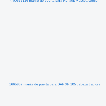
7700835126 manija de puerta para Renault Mascott camión
1665957 manija de puerta para DAF XF 105 cabeza tractora