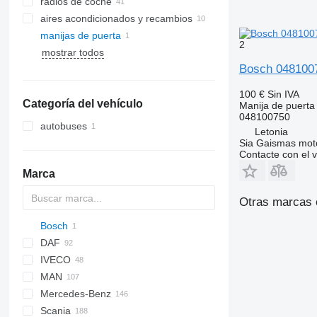
radios de coche
aires acondicionados y recambios
manijas de puerta
mangueras de aire acondicionado
2
mostrar todos
otras piezas de aire acondicionado
Bosch 0481007
100 €
Sin IVA
Categoría del vehículo
Manija de puerta
048100750
autobuses
Letonia
Sia Gaismas mot
Contacte con el 
Marca
Otras marcas 
Bosch
DAF
Futura
Silverado
Jumper
IVECO
CF
Ducato
Transit
MAN
LF
Crossway
Carnival
Mercedes-Benz
XF
Daily
A-series
Scania
XG
EuroCargo
L2000
A-Class
Atleon
D-series