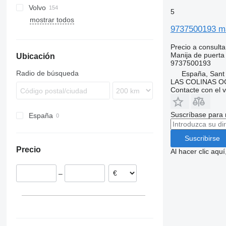
Volvo
S-Way
Lion's series
Actros
Cabstar
Kerax
G-series
S-series
Tacoma
Golf
5
mostrar todos
Stralis
TGA
Antos
Magnum
K-series
Transporter
B-series
9737500193 ma
Trakker
TGL
Arocs
Mascott
R-series
FH
X-Way
TGM
Atego
Midliner
S-series
FL
Precio a consulta
Manija de puerta
Ubicación
TGS
Axor
Midlum
FM
9737500193
TGX
MB
Premium
FMX
Radio de búsqueda
España, Sant
Sprinter
N-series
LAS COLINAS OC
Contacte con el 
Tourino
VNL
Tourismo
Suscríbase para 
España
Travego
Suscribirse
Precio
Al hacer clic aq
–