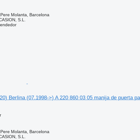
 Pere Molanta, Barcelona
ASION, S.L.
vendedor
0) Berlina (07.1998->) A 220 860 03 05 manija de puerta 
r
 Pere Molanta, Barcelona
ASION, S.L.