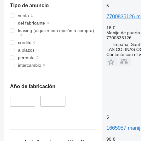
Tipo de anuncio
5
venta
7700835126 ma
del fabricante
16 €
leasing (alquiler con opción a compra)
Manija de puerta
7700835126
crédito
España, Sant
LAS COLINAS OC
a plazos
Contacte con el 
permuta
intercambio
Año de fabricación
–
5
1665957 manij
90 €