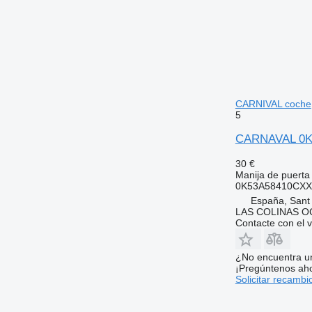
CARNIVAL coche
5
CARNAVAL 0K5
30 €
Manija de puerta
0K53A58410CXX
España, Sant
LAS COLINAS OC
Contacte con el 
¿No encuentra u
¡Pregúntenos ah
Solicitar recambi