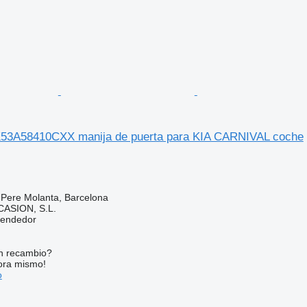
3A58410CXX manija de puerta para KIA CARNIVAL coche
 Pere Molanta, Barcelona
ASION, S.L.
vendedor
n recambio?
ora mismo!
o