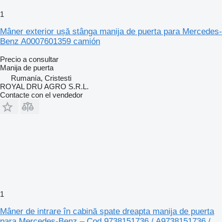
1
Mâner exterior ușă stânga manija de puerta para Mercedes-
Benz A0007601359 camión
Precio a consultar
Manija de puerta
Rumanía, Cristesti
ROYAL DRU AGRO S.R.L.
Contacte con el vendedor
1
Mâner de intrare în cabină spate dreapta manija de puerta
para Mercedes-Benz – Cod 9738151736 / A9738151736 /