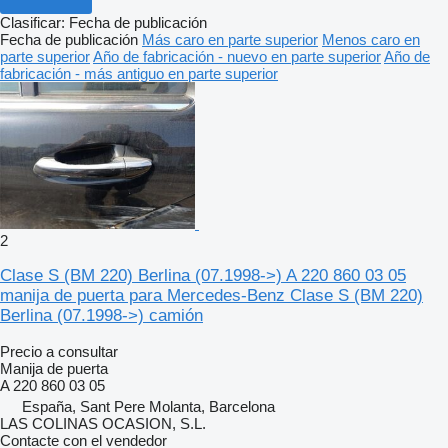
Clasificar
:
Fecha de publicación
Fecha de publicación
Más caro en parte superior
Menos caro en
parte superior
Año de fabricación - nuevo en parte superior
Año de
fabricación - más antiguo en parte superior
2
Clase S (BM 220) Berlina (07.1998->) A 220 860 03 05
manija de puerta para Mercedes-Benz Clase S (BM 220)
Berlina (07.1998->) camión
Precio a consultar
Manija de puerta
A 220 860 03 05
España, Sant Pere Molanta, Barcelona
LAS COLINAS OCASION, S.L.
Contacte con el vendedor