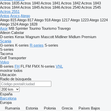
Actros 1835
Actros 1840
Actros 1841
Actros 1842
Actros 1843
Actros 1844
Actros 1845
Actros 1846
Actros 2540
Actros 2545
Actros 2551
Antos
Arocs
Atego
Atego 815
Atego 817
Atego 918
Atego 1217
Atego 1223
Atego 1224
Atego 1524
Atego 1828
Axor
MB
Sprinter
Tourino
Tourismo
Travego
Atleon
Cabstar
D-series
Kerax
Magnum
Mascott
Midliner
Midlum
Premium
Scania
G-series
K-series
R-series
S-series
S-series
Tacoma
Golf
Transporter
Volvo
B-series
FH
FL
FM
FMX
N-series
VNL
mostrar todos
Ubicación
Radio de búsqueda
España
Barcelona
Europa
Rumanía
Estonia
Polonia
Grecia
Países Bajos