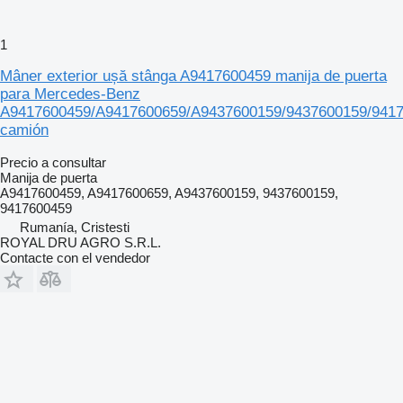
1
Mâner exterior ușă stânga A9417600459 manija de puerta
para Mercedes-Benz
A9417600459/A9417600659/A9437600159/9437600159/941
camión
Precio a consultar
Manija de puerta
A9417600459, A9417600659, A9437600159, 9437600159,
9417600459
Rumanía, Cristesti
ROYAL DRU AGRO S.R.L.
Contacte con el vendedor