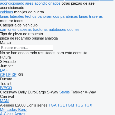
acondicionado
aires acondicionados
otras piezas de aire
acondicionado
cabinas
manijas de puerta
lunas laterales
techos panorámicos
parabrisas
lunas traseras
mostrar todos
Categoría del vehículo
camiones
cabezas tractoras
autobuses
coches
Tipo de pieza de repuesto
pieza de recambio original
análoga
Marca
No se han encontrado resultados para esta consulta
Futura
Silverado
Jumper
DAF
CF
LF
XF
XG
Ducato
Transit
IVECO
Crossway
Daily
EuroCargo
S-Way
Stralis
Trakker
X-Way
Carnival
MAN
A-series
L2000
Lion's series
TGA
TGL
TGM
TGS
TGX
Mercedes-Benz
A-Class
Actros