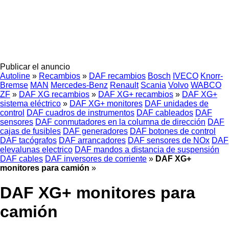
Publicar el anuncio
Autoline
»
Recambios
»
DAF recambios
Bosch
IVECO
Knorr-
Bremse
MAN
Mercedes-Benz
Renault
Scania
Volvo
WABCO
ZF
»
DAF XG recambios
»
DAF XG+ recambios
»
DAF XG+
sistema eléctrico
»
DAF XG+ monitores
DAF unidades de
control
DAF cuadros de instrumentos
DAF cableados
DAF
sensores
DAF conmutadores en la columna de dirección
DAF
cajas de fusibles
DAF generadores
DAF botones de control
DAF tacógrafos
DAF arrancadores
DAF sensores de NOx
DAF
elevalunas electrico
DAF mandos a distancia de suspensión
DAF cables
DAF inversores de corriente
»
DAF XG+
monitores para camión
»
DAF XG+ monitores para
camión