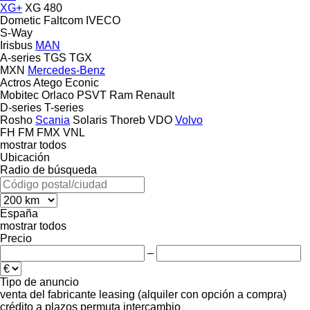
XG+
XG 480
Dometic
Faltcom
IVECO
S-Way
Irisbus
MAN
A-series
TGS
TGX
MXN
Mercedes-Benz
Actros
Atego
Econic
Mobitec
Orlaco
PSVT
Ram
Renault
D-series
T-series
Rosho
Scania
Solaris
Thoreb
VDO
Volvo
FH
FM
FMX
VNL
mostrar todos
Ubicación
Radio de búsqueda
España
mostrar todos
Precio
–
Tipo de anuncio
venta
del fabricante
leasing (alquiler con opción a compra)
crédito
a plazos
permuta
intercambio