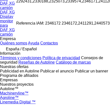
2292431,2330188,2325073,2339574,2346171,24112
DAF XG
camión
DAF XG
Display
monitor
Referencia IAM: 2346172 2346172,2411291,2440573
para
DAF XG
camión
Empresa
Quiénes somos
Ayuda
Contactos
España / Español
Información
Términos y condiciones
Política de privacidad
Consejos de
seguridad
Reseñas de Autoline
Catálogo de marcas
Nuestras ofertas
Publicidad en Autoline
Publicar el anuncio
Publicar un banner
Programa de afiliados
Empresas
Nuestros proyectos
Autoline™
Machineryline™
Agroline™
Linemedia Digital ™