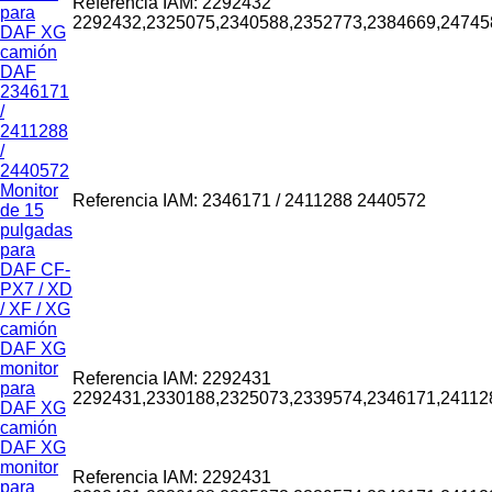
Referencia IAM: 2292432
para
2292432,2325075,2340588,2352773,2384669,24745
DAF XG
camión
DAF
2346171
/
2411288
/
2440572
Monitor
Referencia IAM: 2346171 / 2411288 2440572
de 15
pulgadas
para
DAF CF-
PX7 / XD
/ XF / XG
camión
DAF XG
monitor
Referencia IAM: 2292431
para
2292431,2330188,2325073,2339574,2346171,24112
DAF XG
camión
DAF XG
monitor
Referencia IAM: 2292431
para