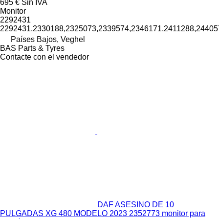
695 €
Sin IVA
Monitor
2292431
2292431,2330188,2325073,2339574,2346171,2411288,24405
Países Bajos, Veghel
BAS Parts & Tyres
Contacte con el vendedor
DAF ASESINO DE 10
PULGADAS XG 480 MODELO 2023 2352773 monitor para