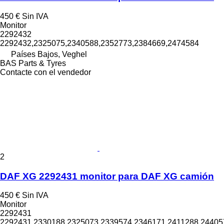
450 €
Sin IVA
Monitor
2292432
2292432,2325075,2340588,2352773,2384669,2474584
Países Bajos, Veghel
BAS Parts & Tyres
Contacte con el vendedor
2
DAF XG 2292431 monitor para DAF XG camión
450 €
Sin IVA
Monitor
2292431
2292431,2330188,2325073,2339574,2346171,2411288,24405