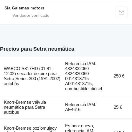
Sia Gaismas motors
Precios para Setra neumática
Referencia IAM:
WABCO S317HD (01.91-
4324332060
12.02) secador de aire para
4324320060
250 €
Setra Series 300 (1991-2002)
0014318715
autobús
A0014318715,
combustible: diésel
Knorr-Bremse válvula
Referencia IAM:
neumática para Setra
25 €
AE4616
autobús
Estado: nuevo,
Knorr-Bremse poziomujący
referencia IAM: