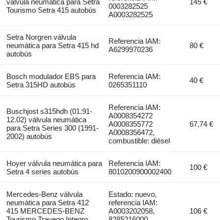
válvula neumática para Setra
145 €
0003282525
Tourismo Setra 415 autobús
A0003282525
Setra Norgren válvula
Referencia IAM:
neumática para Setra 415 hd
80 €
A6299970236
autobús
Bosch modulador EBS para
Referencia IAM:
40 €
Setra 315HD autobús
0265351110
Referencia IAM:
Buschjost s315hdh (01.91-
A0008354272
12.02) válvula neumática
A0008355772
67,74 €
para Setra Series 300 (1991-
A0008356472,
2002) autobús
combustible: diésel
Hoyer válvula neumática para
Referencia IAM:
100 €
Setra 4 series autobús
8010200900002400
Mercedes-Benz válvula
Estado: nuevo,
neumática para Setra 412
referencia IAM:
415 MERCEDES-BENZ
A0003202058,
106 €
Tourismo Travego Integro
8285216000,