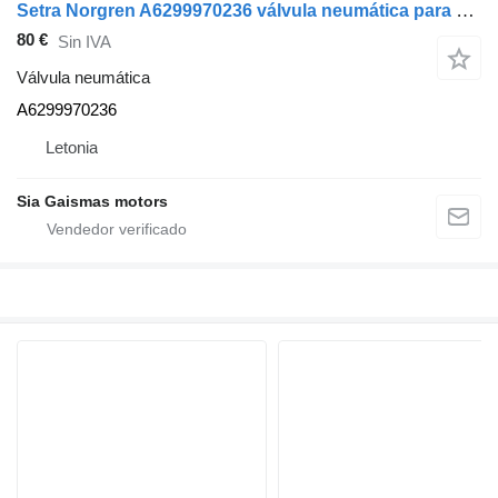
Setra Norgren A6299970236 válvula neumática para Setra 415 hd autobús
80 €
Sin IVA
Válvula neumática
A6299970236
Letonia
Sia Gaismas motors