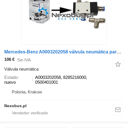
Mercedes-Benz A0003202058 válvula neumática para Setra 412 415 MERCEDES-BENZ Tourismo Travego Integro autobús
106 €
Sin IVA
Válvula neumática
Estado
A0003202058, 8285216000,
nuevo
0500401001
Polonia, Krakow
Nexobus.pl