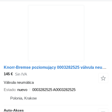
Knorr-Bremse poziomujący 0003282525 válvula neumática para Setra Tourismo Setra 415 autobús
145 €
Sin IVA
Válvula neumática
Estado
nuevo
0003282525 A0003282525
Polonia, Krakow
Auto-Akces