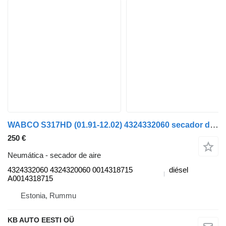
WABCO S317HD (01.91-12.02) 4324332060 secador de aire para Setra Series 300 (1991-2002) autobús
250 €
Neumática - secador de aire
4324332060 4324320060 0014318715
diésel
A0014318715
Estonia, Rummu
KB AUTO EESTI OÜ