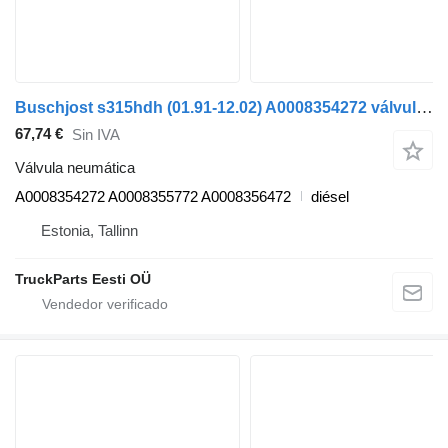
Buschjost s315hdh (01.91-12.02) A0008354272 válvula neumática para Setra Series 300 (1991-2002) autobús
67,74 €
Sin IVA
Válvula neumática
A0008354272 A0008355772 A0008356472
diésel
Estonia, Tallinn
TruckParts Eesti OÜ