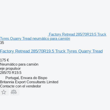
Factory Retread 285/70R19.5 Truck
Tyres Quarry Tread neumático para camión
35
Factory Retread 285/70R19.5 Truck Tyres Quarry Tread
175 €
Neumático para camión
eje propulsor
285/70 R19.5
Portugal, Enxara do Bispo
Britannia Export Consultants Limited
Contacte con el vendedor