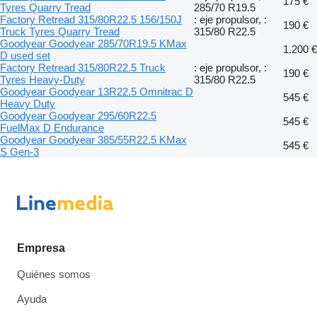
175 €
Tyres Quarry Tread
285/70 R19.5
Factory Retread 315/80R22.5 156/150J
: eje propulsor, :
190 €
Truck Tyres Quarry Tread
315/80 R22.5
Goodyear Goodyear 285/70R19.5 KMax
1.200 €
D used set
Factory Retread 315/80R22.5 Truck
: eje propulsor, :
190 €
Tyres Heavy-Duty
315/80 R22.5
Goodyear Goodyear 13R22.5 Omnitrac D
545 €
Heavy Duty
Goodyear Goodyear 295/60R22.5
545 €
FuelMax D Endurance
Goodyear Goodyear 385/55R22.5 KMax
545 €
S Gen-3
Empresa
Quiénes somos
Ayuda