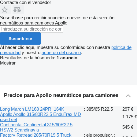
Contacte con el vendedor
Suscríbase para recibir anuncios nuevos de esta sección
neumáticos para camiones
Apollo
Suscribirse
Al hacer clic aquí, muestra su conformidad con nuestra
política de
privacidad
y nuestro
acuerdo del usuario
.
Resultados de la búsqueda:
1 anuncio
Mostrar
Precios para Apollo neumáticos para camiones
Long March LM168 24PR, 164K
: 385/65 R22.5
297 €
Apollo Apollo 315/80R22.5 EnduTrax MD
1.175 €
used set
Continental Continental 315/60R22.5
545 €
HSW2 Scandinavia
Factory Retread 285/70R19.5 Truck
: eje propulsor, :