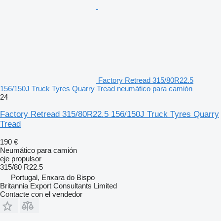
Factory Retread 315/80R22.5
156/150J Truck Tyres Quarry Tread neumático para camión
24
Factory Retread 315/80R22.5 156/150J Truck Tyres Quarry
Tread
190 €
Neumático para camión
eje propulsor
315/80 R22.5
Portugal, Enxara do Bispo
Britannia Export Consultants Limited
Contacte con el vendedor