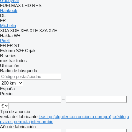
Goodyear
FUELMAX
LHD
RHS
Hankook
DL
FR
Michelin
XDA
XDE
XFA
XTE
XZA
XZE
Hakka
W+
Pirelli
FH
FR
ST
Eskimo S3+
Orjak
R-series
mostrar todos
Ubicación
Radio de búsqueda
España
Precio
–
Tipo de anuncio
venta
del fabricante
leasing (alquiler con opción a compra)
crédito
a
plazos
permuta
intercambio
Año de fabricación