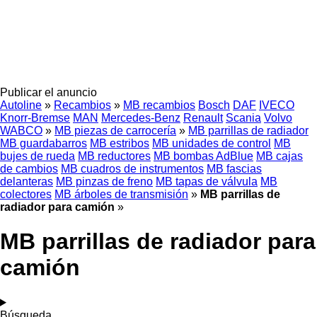
Publicar el anuncio
Autoline
»
Recambios
»
MB recambios
Bosch
DAF
IVECO
Knorr-Bremse
MAN
Mercedes-Benz
Renault
Scania
Volvo
WABCO
»
MB piezas de carrocería
»
MB parrillas de radiador
MB guardabarros
MB estribos
MB unidades de control
MB
bujes de rueda
MB reductores
MB bombas AdBlue
MB cajas
de cambios
MB cuadros de instrumentos
MB fascias
delanteras
MB pinzas de freno
MB tapas de válvula
MB
colectores
MB árboles de transmisión
»
MB parrillas de
radiador para camión
»
MB parrillas de radiador para
camión
Búsqueda