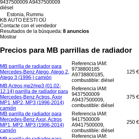
9437500009 A9437500009
diésel
Estonia, Rummu
KB AUTO EESTI OÜ
Contacte con el vendedor
Resultados de la búsqueda:
8 anuncios
Mostrar
Precios para MB parrillas de radiador
Referencia IAM:
MB parrilla de radiador para
9738800185
Mercedes-Benz Atego, Atego 2,
125 €
A9738800185,
Atego 3 (1996-) camión
combustible: diésel
MB Actros mp2/mp3 (01.02-
Referencia IAM:
12.14) parrilla de radiador para
9437500009
Mercedes-Benz Actros, Axor
375 €
A9437500009,
MP1, MP2, MP3 (1996-2014)
combustible: diésel
camión
MB parrilla de radiador para
Referencia IAM:
Mercedes-Benz Axor, Actros
9417500009
250 €
MP1, MP2, MP3 (1996-2014)
A9417500009,
camión
combustible: diésel
Referencia IAM:
MB parrilla de radiador para