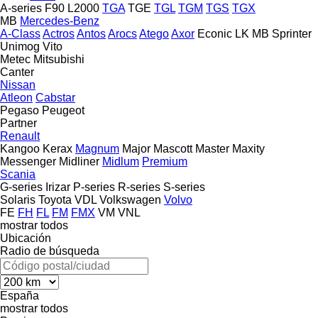
A-series
F90
L2000
TGA
TGE
TGL
TGM
TGS
TGX
MB
Mercedes-Benz
A-Class
Actros
Antos
Arocs
Atego
Axor
Econic
LK
MB
Sprinter
Unimog
Vito
Metec
Mitsubishi
Canter
Nissan
Atleon
Cabstar
Pegaso
Peugeot
Partner
Renault
Kangoo
Kerax
Magnum
Major
Mascott
Master
Maxity
Messenger
Midliner
Midlum
Premium
Scania
G-series
Irizar
P-series
R-series
S-series
Solaris
Toyota
VDL
Volkswagen
Volvo
FE
FH
FL
FM
FMX
VM
VNL
mostrar todos
Ubicación
Radio de búsqueda
España
mostrar todos