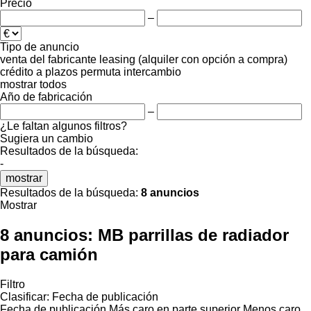
Precio
–
Tipo de anuncio
venta
del fabricante
leasing (alquiler con opción a compra)
crédito
a plazos
permuta
intercambio
mostrar todos
Año de fabricación
–
¿Le faltan algunos filtros?
Sugiera un cambio
Resultados de la búsqueda:
-
mostrar
Resultados de la búsqueda:
8 anuncios
Mostrar
8 anuncios:
MB parrillas de radiador
para camión
Filtro
Clasificar
:
Fecha de publicación
Fecha de publicación
Más caro en parte superior
Menos caro