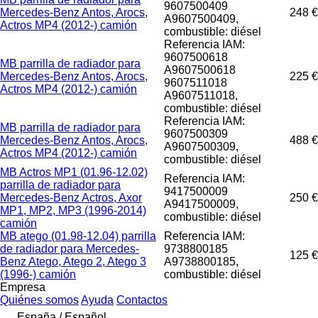
9607500409
Mercedes-Benz Antos, Arocs,
248 €
A9607500409,
Actros MP4 (2012-) camión
combustible: diésel
Referencia IAM:
9607500618
MB parrilla de radiador para
A9607500618
Mercedes-Benz Antos, Arocs,
225 €
9607511018
Actros MP4 (2012-) camión
A9607511018,
combustible: diésel
Referencia IAM:
MB parrilla de radiador para
9607500309
Mercedes-Benz Antos, Arocs,
488 €
A9607500309,
Actros MP4 (2012-) camión
combustible: diésel
MB Actros MP1 (01.96-12.02)
Referencia IAM:
parrilla de radiador para
9417500009
Mercedes-Benz Actros, Axor
250 €
A9417500009,
MP1, MP2, MP3 (1996-2014)
combustible: diésel
camión
MB atego (01.98-12.04) parrilla
Referencia IAM:
de radiador para Mercedes-
9738800185
125 €
Benz Atego, Atego 2, Atego 3
A9738800185,
(1996-) camión
combustible: diésel
Empresa
Quiénes somos
Ayuda
Contactos
España / Español