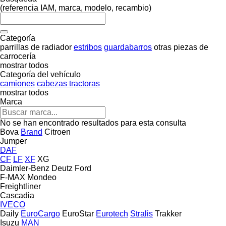
(referencia IAM, marca, modelo, recambio)
Categoría
parrillas de radiador
estribos
guardabarros
otras piezas de
carrocería
mostrar todos
Categoría del vehículo
camiones
cabezas tractoras
mostrar todos
Marca
No se han encontrado resultados para esta consulta
Bova
Brand
Citroen
Jumper
DAF
CF
LF
XF
XG
Daimler-Benz
Deutz
Ford
F-MAX
Mondeo
Freightliner
Cascadia
IVECO
Daily
EuroCargo
EuroStar
Eurotech
Stralis
Trakker
Isuzu
MAN