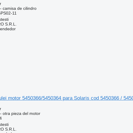
r
- camisa de cilindro
PS02-11
testi
O S.R.L.
vendedor
 ulei motor 5450366/5450364 para Solaris cod 5450366 / 54
r
- otra pieza del motor
4
testi
O S.R.L.