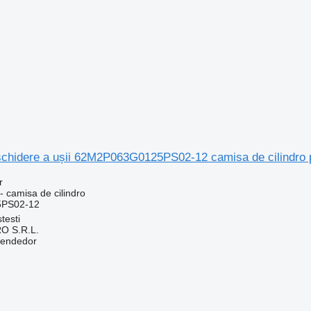
eschidere a ușii 62M2P063G0125PS02-12 camisa de cilindro
r
- camisa de cilindro
PS02-12
testi
O S.R.L.
vendedor