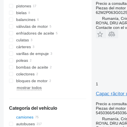
Precio a consulta
pistones
Piezas del motor 
62M2P063G0125
bielas
Rumanía, Cris
balancines
ROYAL DRU AGR
válvulas de motor
Contacte con el 
enfriadores de aceite
culatas
cárteres
varillas de empuje
poleas
bombas de aceite
colectores
bloques de motor
1
mostrar todos
Capac răcitor
Precio a consulta
Categoría del vehículo
Piezas del motor 
5450366/545036
camiones
Rumanía, Cris
ROYAL DRU AGR
autobuses