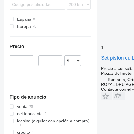
Trakker
TGM
Integro
Major
EC
Turbo Daily
TGS
LK
Manager
FE
España
Turbostar
TGX
MB
Mascott
FH
Europa
X-Way
O-series
Master
FL
Rumanía
S-Class
Maxity
FM
Estonia
Sprinter
Messenger
FMX
Precio
1
Tourismo
Midliner
G-series
Travego
Midlum
L-series
Set piston cu
–
Unimog
Premium
N-series
Precio a consulta
Vario
T-series
S-series
Piezas del motor 
Vito
Terberg
Rumanía, Cris
VNL
ROYAL DRU AGR
Contacte con el 
Tipo de anuncio
venta
del fabricante
leasing (alquiler con opción a compra)
crédito