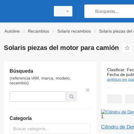
Autoline
Recambios
Solaris recambios
Solaris piezas del
Solaris piezas del motor para camión
Clasificar
:
Fec
75 anuncio
Búsqueda
Fecha de publ
(referencia IAM, marca, modelo,
Precio:
60 € -
antiguo en par
recambio)
1
Categoría
Cilindru de D