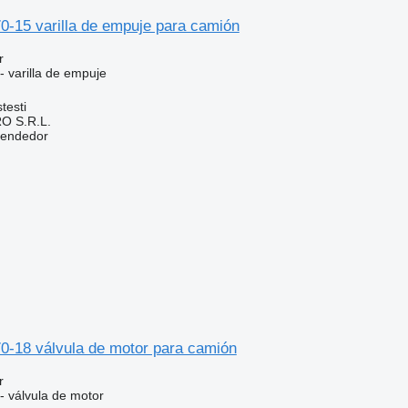
0-15 varilla de empuje para camión
r
- varilla de empuje
testi
O S.R.L.
vendedor
70-18 válvula de motor para camión
r
- válvula de motor