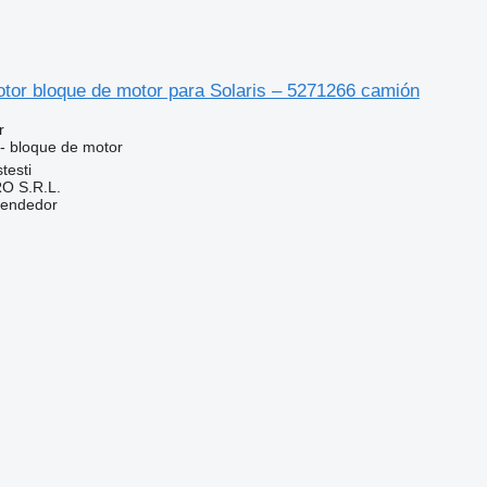
motor bloque de motor para Solaris – 5271266 camión
r
 - bloque de motor
testi
O S.R.L.
vendedor