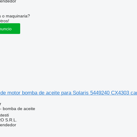
vendedor
s o maquinaria?
tros!
nuncio
 de motor bomba de aceite para Solaris 5449240 CX4303 c
r
 - bomba de aceite
testi
O S.R.L.
vendedor