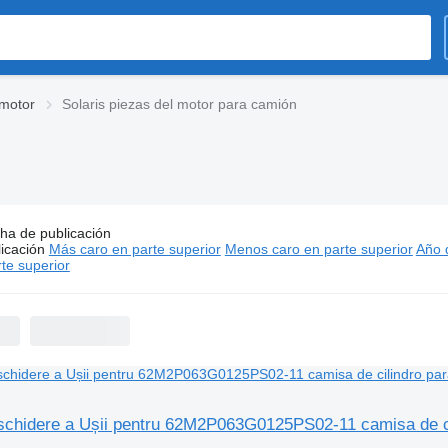
 motor
Solaris piezas del motor para camión
ha de publicación
s:
Solaris piezas del motor para camión
icación
Más caro en parte superior
Menos caro en parte superior
Año d
 60 €
te superior
eschidere a Ușii pentru 62M2P063G0125PS02-11 camisa de ci