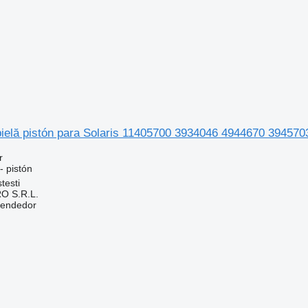
 bielă pistón para Solaris 11405700 3934046 4944670 39457
r
- pistón
testi
O S.R.L.
vendedor