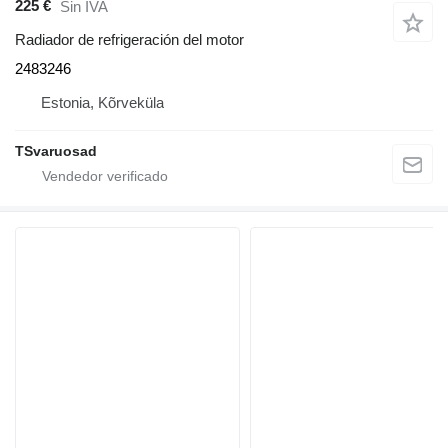
225 €
Sin IVA
Radiador de refrigeración del motor
2483246
Estonia, Kõrveküla
TSvaruosad