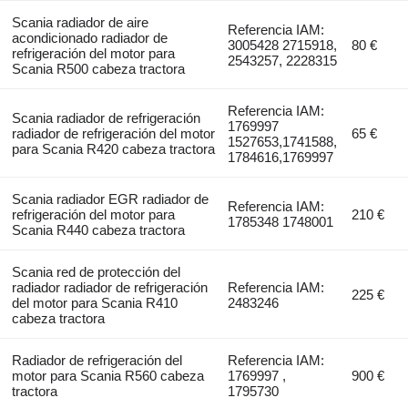
Scania radiador de aire
Referencia IAM:
acondicionado radiador de
3005428 2715918,
80 €
refrigeración del motor para
2543257, 2228315
Scania R500 cabeza tractora
Referencia IAM:
Scania radiador de refrigeración
1769997
radiador de refrigeración del motor
65 €
1527653,1741588,
para Scania R420 cabeza tractora
1784616,1769997
Scania radiador EGR radiador de
Referencia IAM:
refrigeración del motor para
210 €
1785348 1748001
Scania R440 cabeza tractora
Scania red de protección del
radiador radiador de refrigeración
Referencia IAM:
225 €
del motor para Scania R410
2483246
cabeza tractora
Radiador de refrigeración del
Referencia IAM:
motor para Scania R560 cabeza
1769997 ,
900 €
tractora
1795730