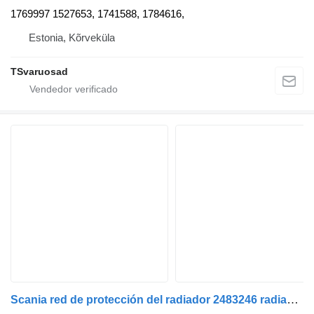
1769997 1527653, 1741588, 1784616,
Estonia, Kõrveküla
TSvaruosad
Scania red de protección del radiador 2483246 radiador de refrigeración del motor para Scania R410 cabeza tractora