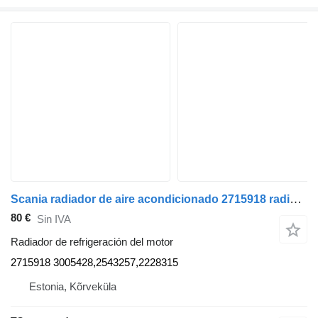
Scania radiador de aire acondicionado 2715918 radiador de refrigeración del motor para Scania R410 cabeza tractora
80 €
Sin IVA
Radiador de refrigeración del motor
2715918 3005428,2543257,2228315
Estonia, Kõrveküla