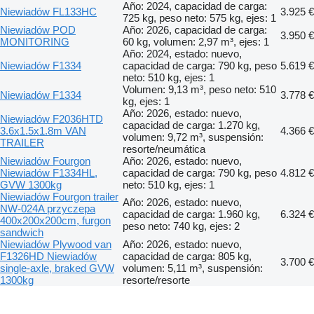
Año: 2024, capacidad de carga:
Niewiadów FL133HC
3.925 €
725 kg, peso neto: 575 kg, ejes: 1
Niewiadów POD
Año: 2026, capacidad de carga:
3.950 €
MONITORING
60 kg, volumen: 2,97 m³, ejes: 1
Año: 2024, estado: nuevo,
Niewiadów F1334
capacidad de carga: 790 kg, peso
5.619 €
neto: 510 kg, ejes: 1
Volumen: 9,13 m³, peso neto: 510
Niewiadów F1334
3.778 €
kg, ejes: 1
Año: 2026, estado: nuevo,
Niewiadów F2036HTD
capacidad de carga: 1.270 kg,
3.6x1.5x1.8m VAN
4.366 €
volumen: 9,72 m³, suspensión:
TRAILER
resorte/neumática
Niewiadów Fourgon
Año: 2026, estado: nuevo,
Niewiadów F1334HL,
capacidad de carga: 790 kg, peso
4.812 €
GVW 1300kg
neto: 510 kg, ejes: 1
Niewiadów Fourgon trailer
Año: 2026, estado: nuevo,
NW-024A przyczepa
capacidad de carga: 1.960 kg,
6.324 €
400x200x200cm, furgon
peso neto: 740 kg, ejes: 2
sandwich
Niewiadów Plywood van
Año: 2026, estado: nuevo,
F1326HD Niewiadów
capacidad de carga: 805 kg,
3.700 €
single-axle, braked GVW
volumen: 5,11 m³, suspensión:
1300kg
resorte/resorte