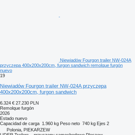
Niewiadów Fourgon trailer NW-024A
przyczepa 400x200x200cm, furgon sandwich remolque furgón
nuevo
19
Niewiadów Fourgon trailer NW-024A przyczepa
400x200x200cm, furgon sandwich
6.324 €
27.230 PLN
Remolque furgón
2026
Estado
nuevo
Capacidad de carga
1.960 kg
Peso neto
740 kg
Ejes
2
Polonia, PIEKARZEW
LIDER Trailers – przyczepy samochodowe Pleszew