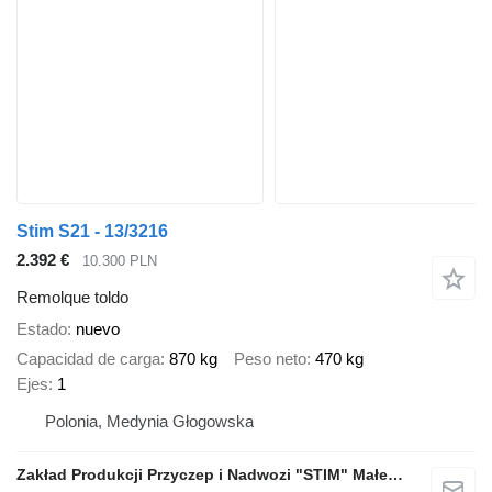
Stim S21 - 13/3216
2.392 €
10.300 PLN
Remolque toldo
Estado
nuevo
Capacidad de carga
870 kg
Peso neto
470 kg
Ejes
1
Polonia, Medynia Głogowska
Zakład Produkcji Przyczep i Nadwozi "STIM" Małecki s.j.