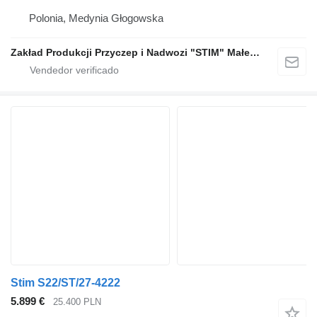
Polonia, Medynia Głogowska
Zakład Produkcji Przyczep i Nadwozi "STIM" Małecki s.j.
Stim S22/ST/27-4222
5.899 €
25.400 PLN