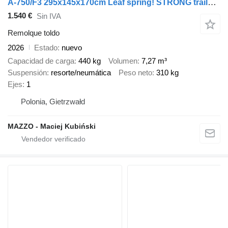
A-750/F3 295x145x170cm Leaf spring! STRONG trailer 750kg
1.540 €
Sin IVA
Remolque toldo
2026
Estado
nuevo
Capacidad de carga
440 kg
Volumen
7,27 m³
Suspensión
resorte/neumática
Peso neto
310 kg
Ejes
1
Polonia, Gietrzwałd
MAZZO - Maciej Kubiński