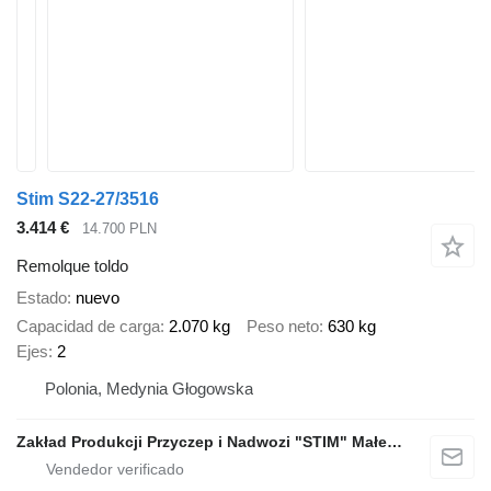
Stim S22-27/3516
3.414 €
14.700 PLN
Remolque toldo
Estado
nuevo
Capacidad de carga
2.070 kg
Peso neto
630 kg
Ejes
2
Polonia, Medynia Głogowska
Zakład Produkcji Przyczep i Nadwozi "STIM" Małecki s.j.