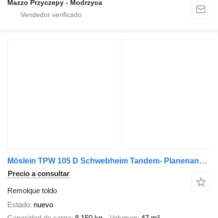
Mazzo Przyczepy - Modrzyca
Möslein TPW 105 D Schwebheim Tandem- Planenanhänger Durchladen
Precio a consultar
Remolque toldo
Estado
nuevo
Capacidad de carga
8.150 kg
Volumen
47 m³