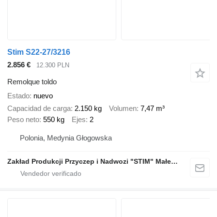
Stim S22-27/3216
2.856 €
12.300 PLN
Remolque toldo
Estado
nuevo
Capacidad de carga
2.150 kg
Volumen
7,47 m³
Peso neto
550 kg
Ejes
2
Polonia, Medynia Głogowska
Zakład Produkcji Przyczep i Nadwozi "STIM" Małecki s.j.