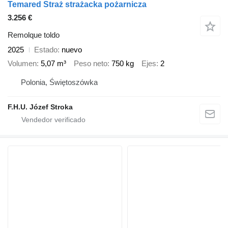
Temared Straż strażacka pożarnicza
3.256 €
Remolque toldo
2025
Estado
nuevo
Volumen
5,07 m³
Peso neto
750 kg
Ejes
2
Polonia, Świętoszówka
F.H.U. Józef Stroka