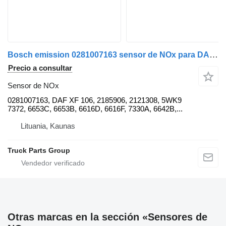
Bosch emission 0281007163 sensor de NOx para DAF XF, CF 106XF EURO6 cabeza tractora
Precio a consultar
Sensor de NOx
0281007163, DAF XF 106, 2185906, 2121308, 5WK9
7372, 6653C, 6653B, 6616D, 6616F, 7330A, 6642B,...
Lituania, Kaunas
Truck Parts Group
Otras marcas en la sección «Sensores de