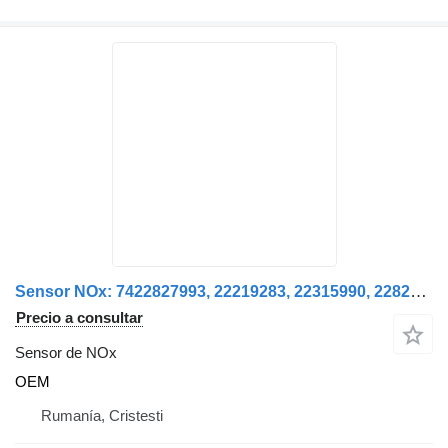
Sensor NOx: 7422827993, 22219283, 22315990, 22827993, 21984358, OEM sensor de NOx para camión
Precio a consultar
Sensor de NOx
OEM
Rumanía, Cristesti