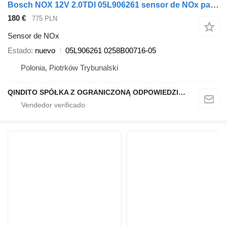
Bosch NOX 12V 2.0TDI 05L906261 sensor de NOx para Audi SKODA coche
180 €
775 PLN
Sensor de NOx
Estado
nuevo
05L906261 0258B00716-05
Polonia, Piotrków Trybunalski
QINDITO SPÓŁKA Z OGRANICZONĄ ODPOWIEDZIALNOŚCIĄ