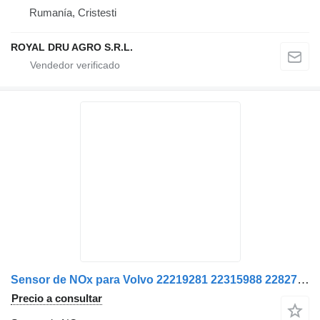
Rumanía, Cristesti
ROYAL DRU AGRO S.R.L.
Sensor de NOx para Volvo 22219281 22315988 22827991 21531797 7422315988 7422219281 7422827991 85023779 85029779 camión
Precio a consultar