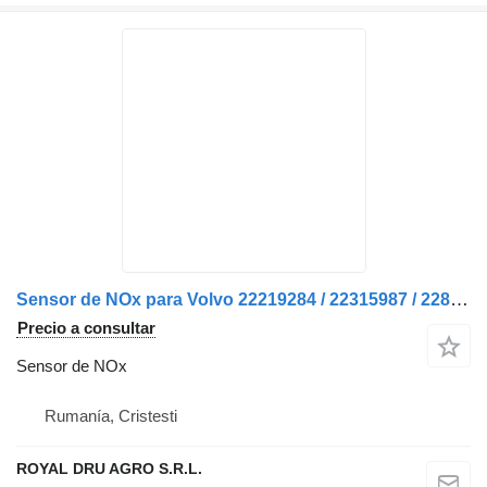
Sensor de NOx para Volvo 22219284 / 22315987 / 22827995 / 7422219284 / 7422827995 / 21474017 / 21567742 / 21691455 camión
Precio a consultar
Sensor de NOx
Rumanía, Cristesti
ROYAL DRU AGRO S.R.L.