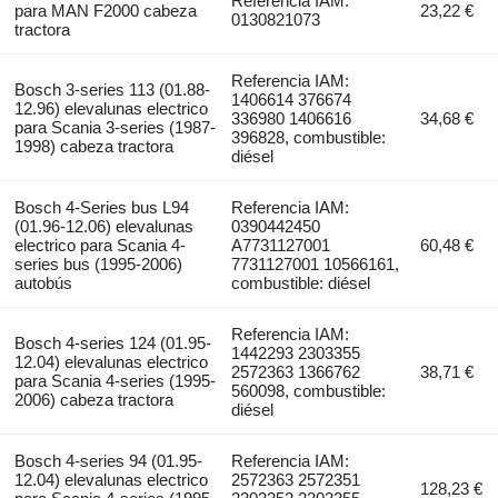
Referencia IAM:
para MAN F2000 cabeza
23,22 €
0130821073
tractora
Referencia IAM:
Bosch 3-series 113 (01.88-
1406614 376674
12.96) elevalunas electrico
336980 1406616
34,68 €
para Scania 3-series (1987-
396828, combustible:
1998) cabeza tractora
diésel
Bosch 4-Series bus L94
Referencia IAM:
(01.96-12.06) elevalunas
0390442450
electrico para Scania 4-
A7731127001
60,48 €
series bus (1995-2006)
7731127001 10566161,
autobús
combustible: diésel
Referencia IAM:
Bosch 4-series 124 (01.95-
1442293 2303355
12.04) elevalunas electrico
2572363 1366762
38,71 €
para Scania 4-series (1995-
560098, combustible:
2006) cabeza tractora
diésel
Bosch 4-series 94 (01.95-
Referencia IAM:
12.04) elevalunas electrico
2572363 2572351
128,23 €