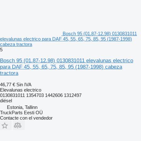
Bosch 95 (01.87-12.98) 0130831011
elevalunas electrico para DAF 45, 55, 65, 75, 85, 95 (1987-1998)
cabeza tractora
5
Bosch 95 (01.87-12.98) 0130831011 elevalunas electrico
para DAF 45, 55, 65, 75, 85, 95 (1987-1998) cabeza
tractora
46,77 €
Sin IVA
Elevalunas electrico
0130831011 1354703 1442606 1312497
diésel
Estonia, Tallinn
TruckParts Eesti OÜ
Contacte con el vendedor