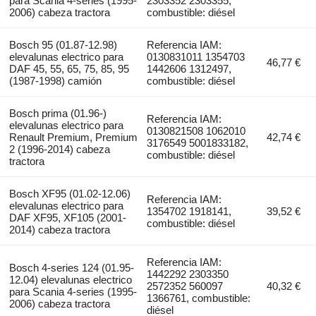
para Scania 4-series (1995-
2303352 2303355,
2006) cabeza tractora
combustible: diésel
Bosch 95 (01.87-12.98)
Referencia IAM:
elevalunas electrico para
0130831011 1354703
46,77 €
DAF 45, 55, 65, 75, 85, 95
1442606 1312497,
(1987-1998) camión
combustible: diésel
Bosch prima (01.96-)
Referencia IAM:
elevalunas electrico para
0130821508 1062010
Renault Premium, Premium
42,74 €
3176549 5001833182,
2 (1996-2014) cabeza
combustible: diésel
tractora
Bosch XF95 (01.02-12.06)
Referencia IAM:
elevalunas electrico para
1354702 1918141,
39,52 €
DAF XF95, XF105 (2001-
combustible: diésel
2014) cabeza tractora
Referencia IAM:
Bosch 4-series 124 (01.95-
1442292 2303350
12.04) elevalunas electrico
2572352 560097
40,32 €
para Scania 4-series (1995-
1366761, combustible:
2006) cabeza tractora
diésel