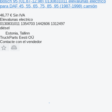
Bosch 95 (01.87-12.98) 0130831011 elevalunas electrico
para DAF 45, 55, 65, 75, 85, 95 (1987-1998) camión
46,77 €
Sin IVA
Elevalunas electrico
0130831011 1354703 1442606 1312497
diésel
Estonia, Tallinn
TruckParts Eesti OÜ
Contacte con el vendedor