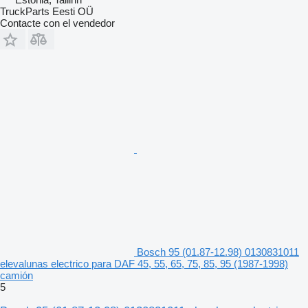
TruckParts Eesti OÜ
Contacte con el vendedor
Bosch 95 (01.87-12.98) 0130831011
elevalunas electrico para DAF 45, 55, 65, 75, 85, 95 (1987-1998)
camión
5