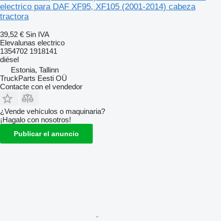
electrico para DAF XF95, XF105 (2001-2014) cabeza
tractora
39,52 €
Sin IVA
Elevalunas electrico
1354702 1918141
diésel
Estonia, Tallinn
TruckParts Eesti OÜ
Contacte con el vendedor
¿Vende vehículos o maquinaria?
¡Hagalo con nosotros!
Publicar el anuncio