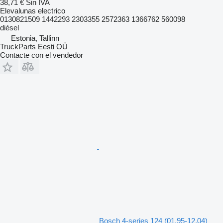
38,71 €
Sin IVA
Elevalunas electrico
0130821509 1442293 2303355 2572363 1366762 560098
diésel
Estonia, Tallinn
TruckParts Eesti OÜ
Contacte con el vendedor
Bosch 4-series 124 (01.95-12.04)