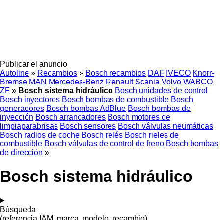
Publicar el anuncio
Autoline
»
Recambios
»
Bosch recambios
DAF
IVECO
Knorr-
Bremse
MAN
Mercedes-Benz
Renault
Scania
Volvo
WABCO
ZF
»
Bosch sistema hidráulico
Bosch unidades de control
Bosch inyectores
Bosch bombas de combustible
Bosch
generadores
Bosch bombas AdBlue
Bosch bombas de
inyección
Bosch arrancadores
Bosch motores de
limpiaparabrisas
Bosch sensores
Bosch válvulas neumáticas
Bosch radios de coche
Bosch relés
Bosch rieles de
combustible
Bosch válvulas de control de freno
Bosch bombas
de dirección
»
Bosch sistema hidráulico
Búsqueda
(referencia IAM, marca, modelo, recambio)