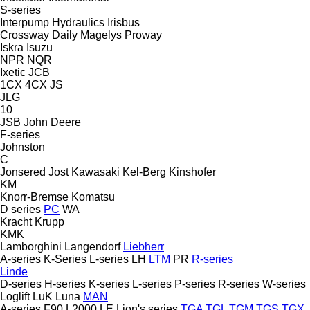
S-series
Interpump Hydraulics
Irisbus
Crossway
Daily
Magelys
Proway
Iskra
Isuzu
NPR
NQR
Ixetic
JCB
1CX
4CX
JS
JLG
10
JSB
John Deere
F-series
Johnston
C
Jonsered
Jost
Kawasaki
Kel-Berg
Kinshofer
KM
Knorr-Bremse
Komatsu
D series
PC
WA
Kracht
Krupp
KMK
Lamborghini
Langendorf
Liebherr
A-series
K-Series
L-series
LH
LTM
PR
R-series
Linde
D-series
H-series
K-series
L-series
P-series
R-series
W-series
Loglift
LuK
Luna
MAN
A-series
F90
L2000
LE
Lion's series
TGA
TGL
TGM
TGS
TGX