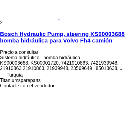
2
Bosch Hydraulic Pump, steering KS00003688
bomba hidráulica para Volvo Fh4 camión
Precio a consultar
Sistema hidráulico - bomba hidráulica
KS00003688, KS00001720, 7421910863, 7421939948,
21910863 21910863, 21939948, 23569649 , 85013638,...
Turquía
Titaniumspareparts
Contacte con el vendedor