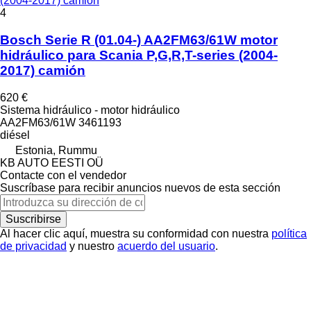
(2004-2017) camión
4
Bosch Serie R (01.04-) AA2FM63/61W motor
hidráulico para Scania P,G,R,T-series (2004-
2017) camión
620 €
Sistema hidráulico - motor hidráulico
AA2FM63/61W 3461193
diésel
Estonia, Rummu
KB AUTO EESTI OÜ
Contacte con el vendedor
Suscríbase para recibir anuncios nuevos de esta sección
Suscribirse
Al hacer clic aquí, muestra su conformidad con nuestra
política
de privacidad
y nuestro
acuerdo del usuario
.