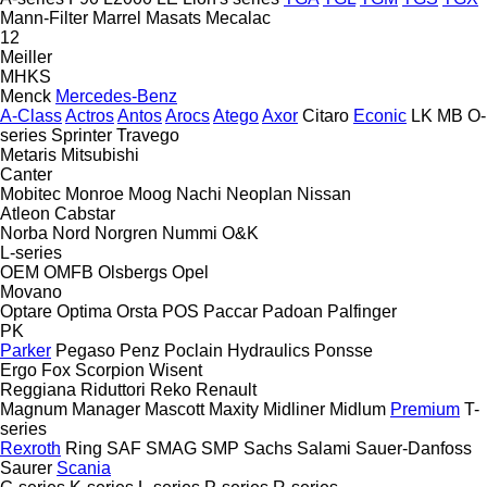
Mann-Filter
Marrel
Masats
Mecalac
12
Meiller
MHKS
Menck
Mercedes-Benz
A-Class
Actros
Antos
Arocs
Atego
Axor
Citaro
Econic
LK
MB
O-
series
Sprinter
Travego
Metaris
Mitsubishi
Canter
Mobitec
Monroe
Moog
Nachi
Neoplan
Nissan
Atleon
Cabstar
Norba
Nord
Norgren
Nummi
O&K
L-series
OEM
OMFB
Olsbergs
Opel
Movano
Optare
Optima
Orsta
POS
Paccar
Padoan
Palfinger
PK
Parker
Pegaso
Penz
Poclain Hydraulics
Ponsse
Ergo
Fox
Scorpion
Wisent
Reggiana Riduttori
Reko
Renault
Magnum
Manager
Mascott
Maxity
Midliner
Midlum
Premium
T-
series
Rexroth
Ring
SAF
SMAG
SMP
Sachs
Salami
Sauer-Danfoss
Saurer
Scania