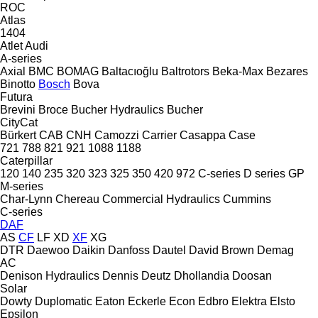
ROC
Atlas
1404
Atlet
Audi
A-series
Axial
BMC
BOMAG
Baltacıoğlu
Baltrotors
Beka-Max
Bezares
Binotto
Bosch
Bova
Futura
Brevini
Broce
Bucher Hydraulics
Bucher
CityCat
Bürkert
CAB
CNH
Camozzi
Carrier
Casappa
Case
721
788
821
921
1088
1188
Caterpillar
120
140
235
320
323
325
350
420
972
C-series
D series
GP
M-series
Char-Lynn
Chereau
Commercial Hydraulics
Cummins
C-series
DAF
AS
CF
LF
XD
XF
XG
DTR
Daewoo
Daikin
Danfoss
Dautel
David Brown
Demag
AC
Denison Hydraulics
Dennis
Deutz
Dhollandia
Doosan
Solar
Dowty
Duplomatic
Eaton
Eckerle
Econ
Edbro
Elektra
Elsto
Epsilon