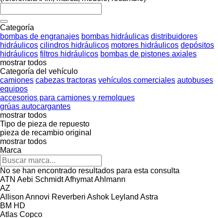
Categoría
bombas de engranajes
bombas hidráulicas
distribuidores
hidráulicos
cilindros hidráulicos
motores hidráulicos
depósitos
hidráulicos
filtros hidráulicos
bombas de pistones axiales
mostrar todos
Categoría del vehículo
camiones
cabezas tractoras
vehículos comerciales
autobuses
equipos
accesorios para camiones y remolques
grúas autocargantes
mostrar todos
Tipo de pieza de repuesto
pieza de recambio original
mostrar todos
Marca
No se han encontrado resultados para esta consulta
ATN
Aebi Schmidt
Afhymat
Ahlmann
AZ
Allison
Annovi Reverberi
Ashok Leyland
Astra
BM
HD
Atlas Copco