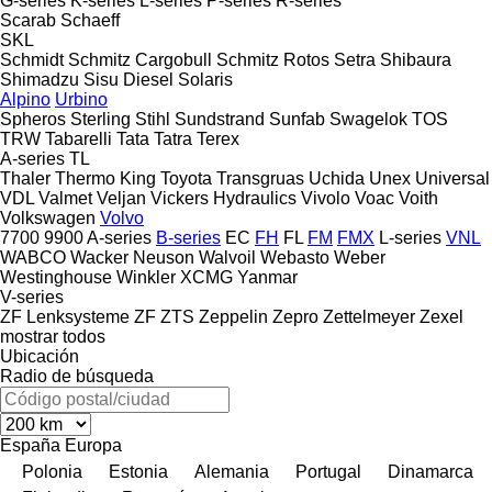
G-series
K-series
L-series
P-series
R-series
Scarab
Schaeff
SKL
Schmidt
Schmitz Cargobull
Schmitz Rotos
Setra
Shibaura
Shimadzu
Sisu Diesel
Solaris
Alpino
Urbino
Spheros
Sterling
Stihl
Sundstrand
Sunfab
Swagelok
TOS
TRW
Tabarelli
Tata
Tatra
Terex
A-series
TL
Thaler
Thermo King
Toyota
Transgruas
Uchida
Unex
Universal
VDL
Valmet
Veljan
Vickers Hydraulics
Vivolo
Voac
Voith
Volkswagen
Volvo
7700
9900
A-series
B-series
EC
FH
FL
FM
FMX
L-series
VNL
WABCO
Wacker Neuson
Walvoil
Webasto
Weber
Westinghouse
Winkler
XCMG
Yanmar
V-series
ZF Lenksysteme
ZF
ZTS
Zeppelin
Zepro
Zettelmeyer
Zexel
mostrar todos
Ubicación
Radio de búsqueda
España
Europa
Polonia
Estonia
Alemania
Portugal
Dinamarca