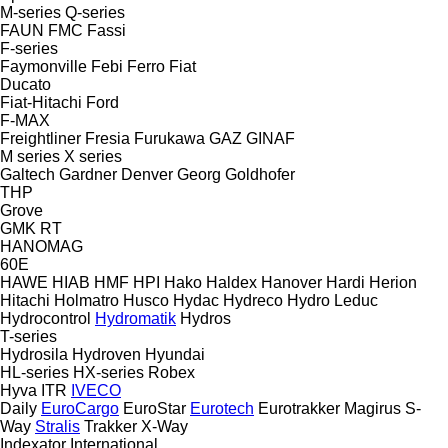
M-series
Q-series
FAUN
FMC
Fassi
F-series
Faymonville
Febi
Ferro
Fiat
Ducato
Fiat-Hitachi
Ford
F-MAX
Freightliner
Fresia
Furukawa
GAZ
GINAF
M series
X series
Galtech
Gardner Denver
Georg
Goldhofer
THP
Grove
GMK
RT
HANOMAG
60E
HAWE
HIAB
HMF
HPI
Hako
Haldex
Hanover
Hardi
Herion
Hitachi
Holmatro
Husco
Hydac
Hydreco
Hydro Leduc
Hydrocontrol
Hydromatik
Hydros
T-series
Hydrosila
Hydroven
Hyundai
HL-series
HX-series
Robex
Hyva
ITR
IVECO
Daily
EuroCargo
EuroStar
Eurotech
Eurotrakker
Magirus
S-
Way
Stralis
Trakker
X-Way
Indexator
International