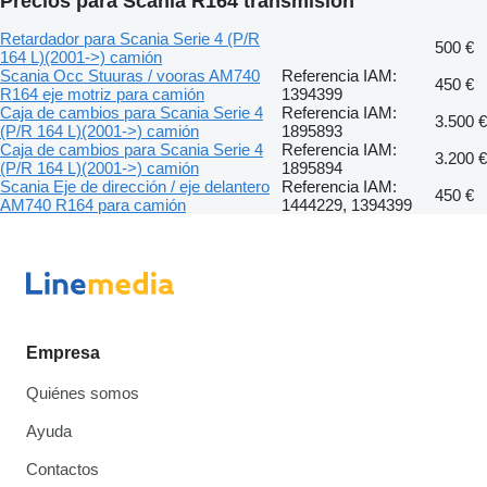
Precios para Scania R164 transmisión
Retardador para Scania Serie 4 (P/R
500 €
164 L)(2001->) camión
Scania Occ Stuuras / vooras AM740
Referencia IAM:
450 €
R164 eje motriz para camión
1394399
Caja de cambios para Scania Serie 4
Referencia IAM:
3.500 €
(P/R 164 L)(2001->) camión
1895893
Caja de cambios para Scania Serie 4
Referencia IAM:
3.200 €
(P/R 164 L)(2001->) camión
1895894
Scania Eje de dirección / eje delantero
Referencia IAM:
450 €
AM740 R164 para camión
1444229, 1394399
Empresa
Quiénes somos
Ayuda
Contactos