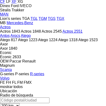
CF
LF
XF
XG
Dinex
Ford
IVECO
Stralis
Trakker
MAN
Lion's series
TGA
TGL
TGM
TGS
TGX
MB
Mercedes-Benz
Actros
Actros 1843
Actros 1848
Actros 2545
Actros 2551
Antos
Arocs
Atego
Atego 817
Atego 1223
Atego 1224
Atego 1318
Atego 1523
Axor
Axor 1840
Econic
Econic 2633
OEM
Paccar
Renault
Magnum
Scania
G-series
P-series
R-series
Volvo
FE
FH
FL
FM
FMX
mostrar todos
Ubicación
Radio de búsqueda