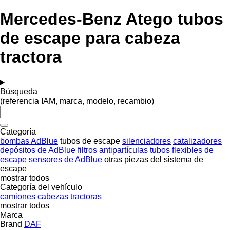
Mercedes-Benz Atego tubos
de escape para cabeza
tractora
Búsqueda
(referencia IAM, marca, modelo, recambio)
Categoría
bombas AdBlue
tubos de escape
silenciadores
catalizadores
depósitos de AdBlue
filtros antipartículas
tubos flexibles de
escape
sensores de AdBlue
otras piezas del sistema de
escape
mostrar todos
Categoría del vehículo
camiones
cabezas tractoras
mostrar todos
Marca
Brand
DAF