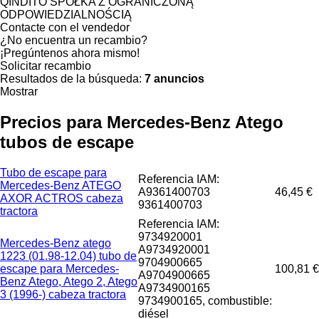
QINDITO SPÓŁKA Z OGRANICZONĄ
ODPOWIEDZIALNOŚCIĄ
Contacte con el vendedor
¿No encuentra un recambio?
¡Pregúntenos ahora mismo!
Solicitar recambio
Resultados de la búsqueda:
7 anuncios
Mostrar
Precios para Mercedes-Benz Atego
tubos de escape
Tubo de escape para
Referencia IAM:
Mercedes-Benz ATEGO
A9361400703
46,45 €
AXOR ACTROS cabeza
9361400703
tractora
Referencia IAM:
9734920001
Mercedes-Benz atego
A9734920001
1223 (01.98-12.04) tubo de
9704900665
escape para Mercedes-
100,81 €
A9704900665
Benz Atego, Atego 2, Atego
A9734900165
3 (1996-) cabeza tractora
9734900165, combustible:
diésel