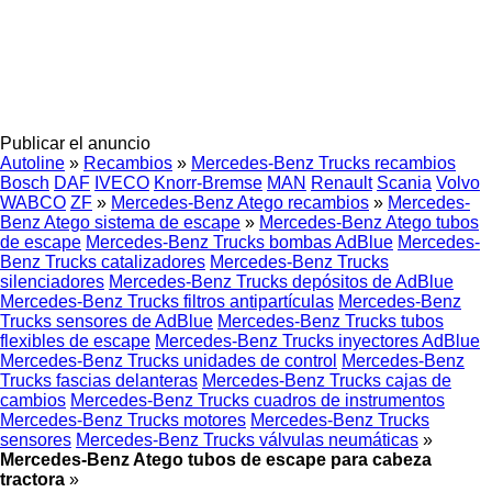
Publicar el anuncio
Autoline
»
Recambios
»
Mercedes-Benz Trucks recambios
Bosch
DAF
IVECO
Knorr-Bremse
MAN
Renault
Scania
Volvo
WABCO
ZF
»
Mercedes-Benz Atego recambios
»
Mercedes-
Benz Atego sistema de escape
»
Mercedes-Benz Atego tubos
de escape
Mercedes-Benz Trucks bombas AdBlue
Mercedes-
Benz Trucks catalizadores
Mercedes-Benz Trucks
silenciadores
Mercedes-Benz Trucks depósitos de AdBlue
Mercedes-Benz Trucks filtros antipartículas
Mercedes-Benz
Trucks sensores de AdBlue
Mercedes-Benz Trucks tubos
flexibles de escape
Mercedes-Benz Trucks inyectores AdBlue
Mercedes-Benz Trucks unidades de control
Mercedes-Benz
Trucks fascias delanteras
Mercedes-Benz Trucks cajas de
cambios
Mercedes-Benz Trucks cuadros de instrumentos
Mercedes-Benz Trucks motores
Mercedes-Benz Trucks
sensores
Mercedes-Benz Trucks válvulas neumáticas
»
Mercedes-Benz Atego tubos de escape para cabeza
tractora
»