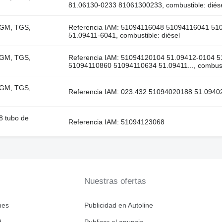
81.06130-0233 81061300233, combustible: diés
TGM, TGS,
Referencia IAM: 51094116048 51094116041 51
51.09411-6041, combustible: diésel
TGM, TGS,
Referencia IAM: 51094120104 51.09412-0104 
51094110860 51094110634 51.09411..., combusti
TGM, TGS,
Referencia IAM: 023.432 51094020188 51.09402-
 tubo de
Referencia IAM: 51094123068
Nuestras ofertas
nes
Publicidad en Autoline