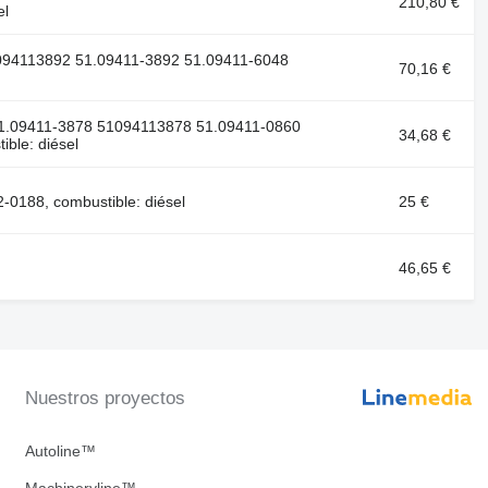
210,80 €
el
094113892 51.09411-3892 51.09411-6048
70,16 €
51.09411-3878 51094113878 51.09411-0860
34,68 €
ble: diésel
0188, combustible: diésel
25 €
46,65 €
Nuestros proyectos
Autoline™