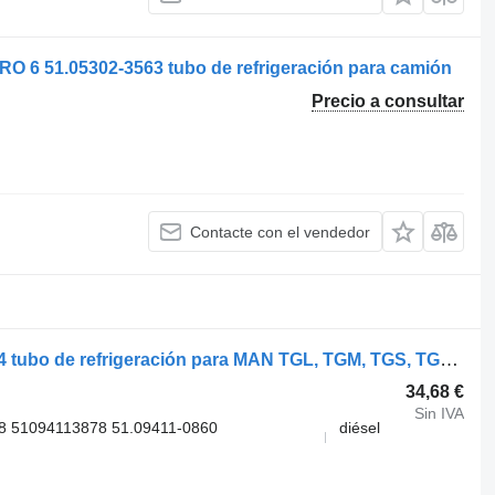
 51.05302-3563 tubo de refrigeración para camión
Precio a consultar
Contacte con el vendedor
MAN TGX 18.440 (01.07-) 51094120104 tubo de refrigeración para MAN TGL, TGM, TGS, TGX (2005-2021) camión
34,68 €
Sin IVA
8 51094113878 51.09411-0860
diésel