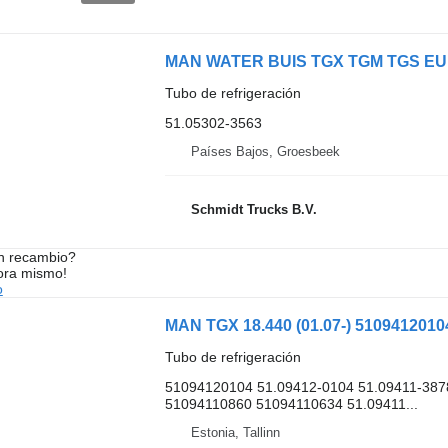
MAN WATER BUIS TGX TGM TGS EURO 6
Tubo de refrigeración
51.05302-3563
Países Bajos, Groesbeek
Schmidt Trucks B.V.
n recambio?
ora mismo!
o
Tubo de refrigeración
51094120104 51.09412-0104 51.09411-387
51094110860 51094110634 51.09411...
Estonia, Tallinn