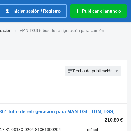
Iniciar sesión / Registro
Publicar el anuncio
ración
MAN TGS tubos de refrigeración para camión
Fecha de publicación
Behr TGS 18.400 (01.07-) 8ML376724-361 tubo de refrigeración para MAN TGL, TGM, TGS, TGX (2005-2021) camión
210,80 €
17 81.06130-0204 81061300204
diésel