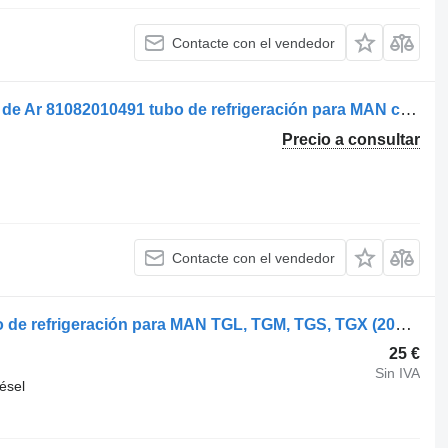
Contacte con el vendedor
MAN TGS / D2066 Tubo de Aspiração de Ar 81082010491 tubo de refrigeración para MAN camión
Precio a consultar
Contacte con el vendedor
MAN TGX 18.440 (01.07-) 023.432 tubo de refrigeración para MAN TGL, TGM, TGS, TGX (2005-2021) camión
25 €
Sin IVA
iésel