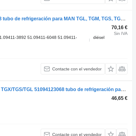
MAN TGX 18.480 (01.07-) 51094116048 tubo de refrigeración para MAN TGL, TGM, TGS, TGX (2005-2021) camión
70,16 €
Sin IVA
.09411-3892 51.09411-6048 51.09411-
diésel
Contacte con el vendedor
MAN TUBO INTERCAMBIADOR MAN TGX/TGS/TGL 51094123068 tubo de refrigeración para MAN TGL, TGS, TGX camión
46,65 €
Contacte con el vendedor