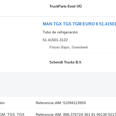
TruckParts Eesti OÜ
MAN TGX TGS TGM EURO 6 51.41501-3
Tubo de refrigeración
51.41501-3122
Países Bajos, Groesbeek
Schmidt Trucks B.V.
ión
Referencia IAM: 51094113959
 TGM, TGS, TGX
Referencia IAM: 8ML376724-361 81.06130-021