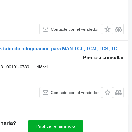
Contacte con el vendedor
MAN TGX 28.480 (01.07-) 81061016793 tubo de refrigeración para MAN TGL, TGM, TGS, TGX (2005-2021) camión
Precio a consultar
 81.06101-6789
diésel
Contacte con el vendedor
naria?
Publicar el anuncio