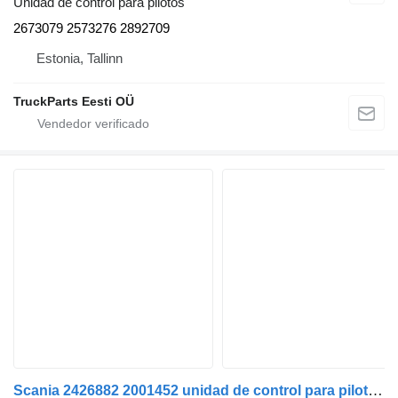
Unidad de control para pilotos
2673079 2573276 2892709
Estonia, Tallinn
TruckParts Eesti OÜ
Scania 2426882 2001452 unidad de control para pilotos para Scania P,G,R,T-series (2004-2017) cabeza tractora