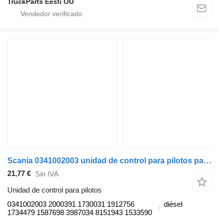
TruckParts Eesti OÜ
Scania 0341002003 unidad de control para pilotos para Scania P,G,R,T-series (2004-2017) cabeza tractora
21,77 €
Sin IVA
Unidad de control para pilotos
0341002003 2000391 1730031 1912756
diésel
1734479 1587698 3987034 8151943 1533590