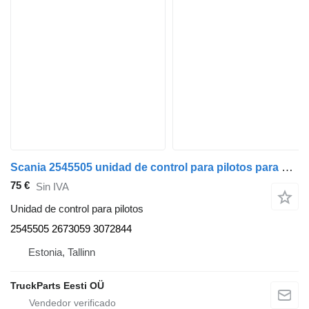
Scania 2545505 unidad de control para pilotos para Scania L,P,G,R,S-series (2016-) cabeza tractora
75 €
Sin IVA
Unidad de control para pilotos
2545505 2673059 3072844
Estonia, Tallinn
TruckParts Eesti OÜ