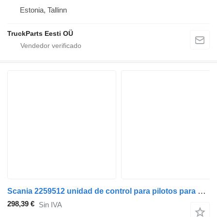
Estonia, Tallinn
TruckParts Eesti OÜ
Scania 2259512 unidad de control para pilotos para Scania P,G,R,T-series (2004-2017) cabeza tractora
298,39 €
Sin IVA