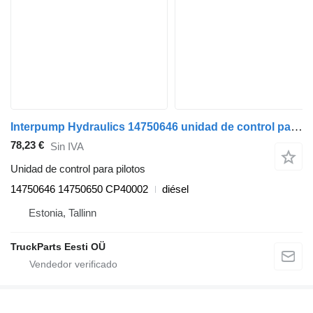
Interpump Hydraulics 14750646 unidad de control para pilotos para Scania P,G,R,T-series (2004-2017) cabeza tractora
78,23 €
Sin IVA
Unidad de control para pilotos
14750646 14750650 CP40002
diésel
Estonia, Tallinn
TruckParts Eesti OÜ