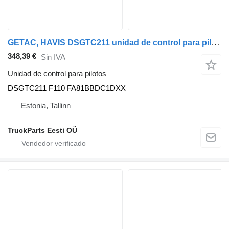
GETAC, HAVIS DSGTC211 unidad de control para pilotos para Scania L,P,G,R,S-series (2016-) cabeza tractora
348,39 €
Sin IVA
Unidad de control para pilotos
DSGTC211 F110 FA81BBDC1DXX
Estonia, Tallinn
TruckParts Eesti OÜ