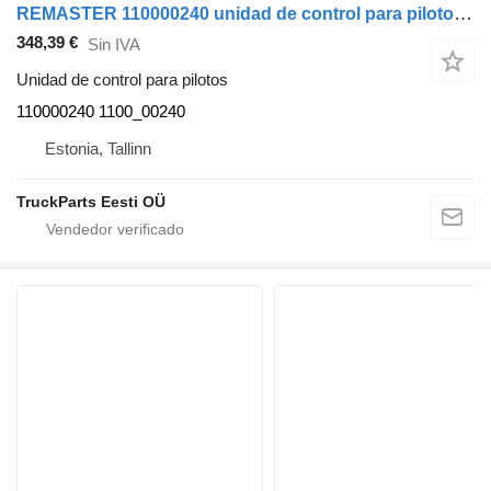
REMASTER 110000240 unidad de control para pilotos para Scania L,P,G,R,S-series (2016-) cabeza tractora
348,39 €
Sin IVA
Unidad de control para pilotos
110000240 1100_00240
Estonia, Tallinn
TruckParts Eesti OÜ