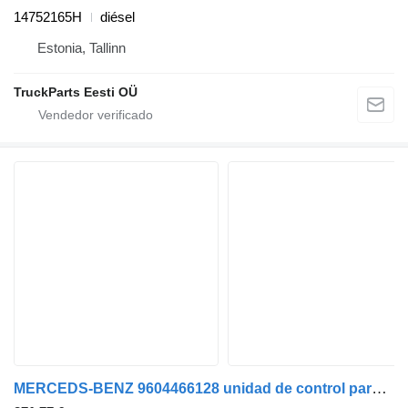
14752165H
diésel
Estonia, Tallinn
TruckParts Eesti OÜ
MERCEDS-BENZ 9604466128 unidad de control para pilotos para Mercedes-Benz Antos, Arocs, Actros MP4 (2012-) cabeza tractora