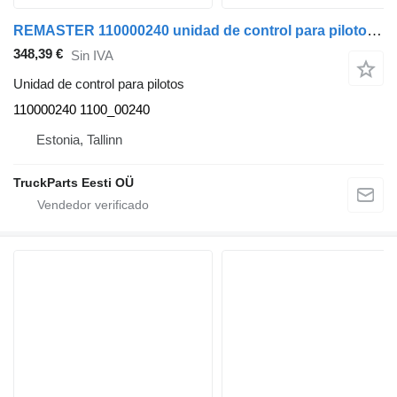
REMASTER 110000240 unidad de control para pilotos para Scania L,P,G,R,S-series (2016-) cabeza tractora
348,39 €
Sin IVA
Unidad de control para pilotos
110000240 1100_00240
Estonia, Tallinn
TruckParts Eesti OÜ