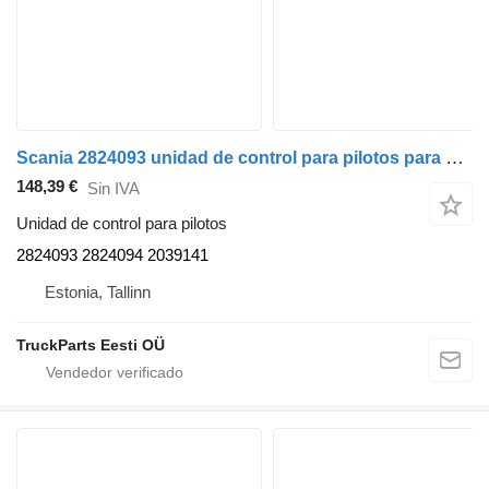
Scania 2824093 unidad de control para pilotos para Scania L,P,G,R,S-series (2016-) cabeza tractora
148,39 €
Sin IVA
Unidad de control para pilotos
2824093 2824094 2039141
Estonia, Tallinn
TruckParts Eesti OÜ