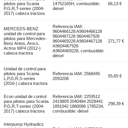
pilotos para Scania
14752165H, combustible:
66,13 €
P,G,R,T-series (2004-
diésel
2017) cabeza tractora
Referencia IAM:
MERCEDS-BENZ
9604466128 A9604466128
unidad de control para
9604467128 9604467928
pilotos para Mercedes-
9604469228 A9604467128
271,77 €
Benz Antos, Arocs,
A9604467928
Actros MP4 (2012-)
A9604469228, combustible:
cabeza tractora
diésel
Unidad de control para
pilotos para Scania
Referencia IAM: 2568445
55,65 €
L,P,G,R,S-series
2093208
(2016-) cabeza tractora
Econ unidad de control
Referencia IAM: 2259512
para pilotos para Scania
2419809 2040484 2028441
298,39 €
P,G,R,T-series (2004-
1891042 1880086 1785234,
2017) cabeza tractora
combustible: diésel
Interpump Hydraulics