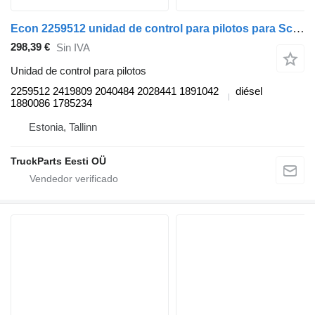
Econ 2259512 unidad de control para pilotos para Scania P,G,R,T-series (2004-2017) cabeza tractora
298,39 €
Sin IVA
Unidad de control para pilotos
2259512 2419809 2040484 2028441 1891042
diésel
1880086 1785234
Estonia, Tallinn
TruckParts Eesti OÜ