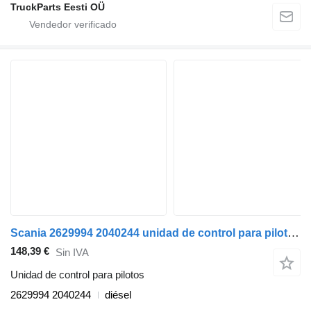
TruckParts Eesti OÜ
Scania 2629994 2040244 unidad de control para pilotos para Scania L,P,G,R,S-series (2016-) cabeza tractora
148,39 €
Sin IVA
Unidad de control para pilotos
2629994 2040244
diésel