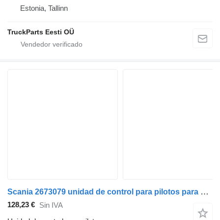
Estonia, Tallinn
TruckParts Eesti OÜ
Scania 2673079 unidad de control para pilotos para Scania L,P,G,R,S-series (2016-) cabeza tractora
128,23 €
Sin IVA