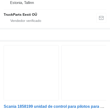
Estonia, Tallinn
TruckParts Eesti OÜ
Scania 1858199 unidad de control para pilotos para Scania P,G,R,T-series (2004-2017) cabeza tractora