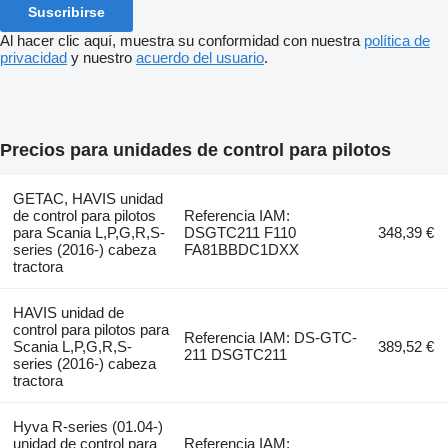
Suscribirse
Al hacer clic aquí, muestra su conformidad con nuestra
política de
privacidad
y nuestro
acuerdo del usuario
.
Precios para unidades de control para pilotos
GETAC, HAVIS unidad
de control para pilotos
Referencia IAM:
para Scania L,P,G,R,S-
DSGTC211 F110
348,39 €
series (2016-) cabeza
FA81BBDC1DXX
tractora
HAVIS unidad de
control para pilotos para
Referencia IAM: DS-GTC-
Scania L,P,G,R,S-
389,52 €
211 DSGTC211
series (2016-) cabeza
tractora
Hyva R-series (01.04-)
unidad de control para
Referencia IAM: