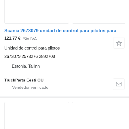
Scania 2673079 unidad de control para pilotos para Scania L,P,G,R,S-series (2016-) cabeza tractora
121,77 €
Sin IVA
Unidad de control para pilotos
2673079 2573276 2892709
Estonia, Tallinn
TruckParts Eesti OÜ