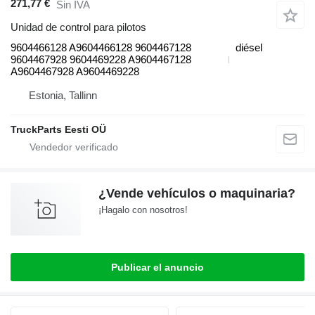
271,77 €
Sin IVA
Unidad de control para pilotos
9604466128 A9604466128 9604467128
diésel
9604467928 9604469228 A9604467128
A9604467928 A9604469228
Estonia, Tallinn
TruckParts Eesti OÜ
¿Vende vehículos o maquinaria?
¡Hagalo con nosotros!
Publicar el anuncio