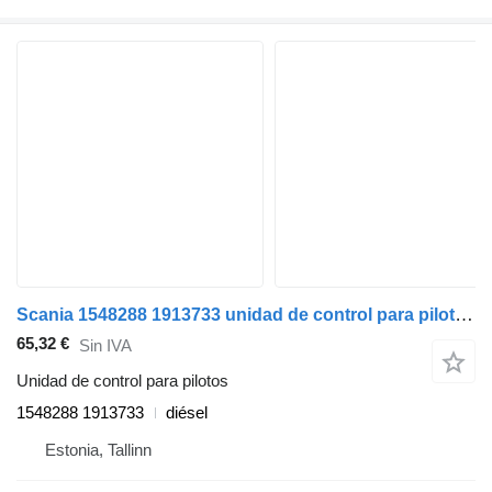
Scania 1548288 1913733 unidad de control para pilotos para Scania P,G,R,T-series (2004-2017) cabeza tractora
65,32 €
Sin IVA
Unidad de control para pilotos
1548288 1913733
diésel
Estonia, Tallinn