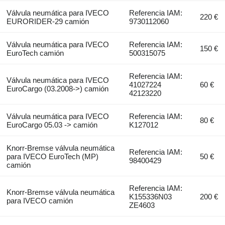
Válvula neumática para IVECO
Referencia IAM:
220 €
EURORIDER-29 camión
9730112060
Válvula neumática para IVECO
Referencia IAM:
150 €
EuroTech camión
500315075
Referencia IAM:
Válvula neumática para IVECO
41027224
60 €
EuroCargo (03.2008->) camión
42123220
Válvula neumática para IVECO
Referencia IAM:
80 €
EuroCargo 05.03 -> camión
K127012
Knorr-Bremse válvula neumática
Referencia IAM:
para IVECO EuroTech (MP)
50 €
98400429
camión
Referencia IAM:
Knorr-Bremse válvula neumática
K155336N03
200 €
para IVECO camión
ZE4603