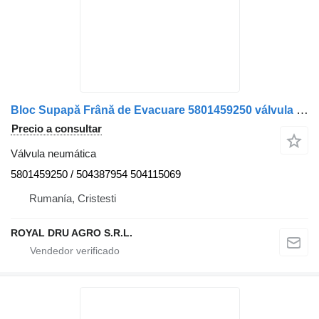
Bloc Supapă Frână de Evacuare 5801459250 válvula neumática para IVECO 1287305536 153704 camión
Precio a consultar
Válvula neumática
5801459250 / 504387954 504115069
Rumanía, Cristesti
ROYAL DRU AGRO S.R.L.