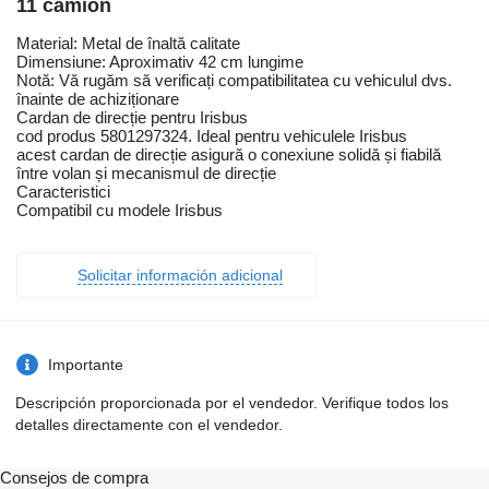
11 camión
Material: Metal de înaltă calitate
Dimensiune: Aproximativ 42 cm lungime
Notă: Vă rugăm să verificați compatibilitatea cu vehiculul dvs.
înainte de achiziționare
Cardan de direcție pentru Irisbus
cod produs 5801297324. Ideal pentru vehiculele Irisbus
acest cardan de direcție asigură o conexiune solidă și fiabilă
între volan și mecanismul de direcție
Caracteristici
Compatibil cu modele Irisbus
Solicitar información adicional
Importante
Descripción proporcionada por el vendedor. Verifique todos los
detalles directamente con el vendedor.
Consejos de compra