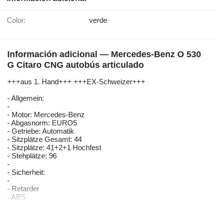
Color:
verde
Información adicional — Mercedes-Benz O 530
G Citaro CNG autobús articulado
+++aus 1. Hand+++ +++EX-Schweizer+++
- Allgemein:
-
- Motor: Mercedes-Benz
- Abgasnorm: EURO5
- Getriebe: Automatik
- Sitzplätze Gesamt: 44
- Sitzplätze: 41+2+1 Hochfest
- Stehplätze: 96
-
- Sicherheit:
-
- Retarder
- ABS
- ASR
- EBS