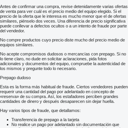
-
- Audio, Kommunikation, Elektronik:
Antes de confirmar una compra, revise detenidamente varias ofertas
-
de venta para ver cuál es el precio medio del equipo elegido. Si el
- Radio
precio de la oferta que le interesa es mucho menor que el de ofertas
- CD
similares, piénselo dos veces. Una diferencia de precio significativa
-
puede conllevar a defectos ocultos o a un intento de fraude por parte
- Sonstiges:
del vendedor.
-
No compre productos cuyo precio diste mucho del precio medio de
- Zwillingsbereift
equipos similares.
Fahrzeugabmessungen: Länge 17,98 M; Breite 2,55 M; Höhe
3,45 M
No acepte compromisos dudosos o mercancías con prepago. Si no
- Radkappen
lo tiene claro, no dude en solicitar aclaraciones, pida fotos
Bereifung: VA Ca. 70 %; MA Ca. 60 %; HA Ca. 60 %
adicionales y documentos del equipo, compruebe la autenticidad de
-
los mismos y pregunte todo lo necesario.
- Unsere Interne Fahrzeugnummer: 10245
-
Prepago dudoso
- Irrtümer Vorbehalten. Bilder Und Text Können Vom Fahrzeug
Abweichen. Ständig über 300 Fahrzeuge Im Angebot.
Esta es la forma más habitual de fraude. Ciertos vendedores pueden
requerir una cantidad del pago por adelantado en concepto de
«reserva» de su compra. Así, los estafadores perciben grandes
cantidades de dinero y después desaparecen sin dejar huella.
Hay varios tipos de fraude, que detallamos:
Transferencia de prepago a la tarjeta
No realice un pago por adelantado sin documentación que