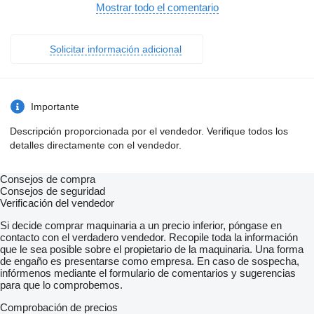
- Nebelscheinwerfer
Mostrar todo el comentario
-
- Fahrgastraum:
-
Solicitar información adicional
- Standheizung
- Klima-Anlage
- Fahrer-Mikrofon
- Kinderwagen-Stellplatz
- Rollstuhl-Rampe
Importante
- Rollstuhl-Platz
- Haltewunsch-Taste
Descripción proporcionada por el vendedor. Verifique todos los
- Innenraum-Kamera
detalles directamente con el vendedor.
-
- Exterieur:
-
Consejos de compra
- Matrix / Fahrziel-Anlage
Consejos de seguridad
- Matrix Hersteller: Gobra
Verificación del vendedor
- doppelbreite Tür Anzahl: 4x
- HebeSenk-Anlage
Si decide comprar maquinaria a un precio inferior, póngase en
- Servolenkung
contacto con el verdadero vendedor. Recopile toda la información
- Fahrtenschreiber Scheibe
que le sea posible sobre el propietario de la maquinaria. Una forma
- Sonnenblende
de engaño es presentarse como empresa. En caso de sospecha,
- Außenspiegel Elektrisch
infórmenos mediante el formulario de comentarios y sugerencias
- Dachluken
para que lo comprobemos.
- Dachventilatoren
- Dachlüfter
Comprobación de precios