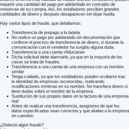
-
requerir una cantidad del pago por adelantado en concepto de
- Audio, Kommunikation, Elektronik:
«reserva» de su compra. Así, los estafadores perciben grandes
-
cantidades de dinero y después desaparecen sin dejar huella.
- Navigationssystem
- Radio
Hay varios tipos de fraude, que detallamos:
- USB-Anschluss An Jedem Sitz
- Spannungswandler
Transferencia de prepago a la tarjeta
-
No realice un pago por adelantado sin documentación que
- Sonstiges:
confirme el proceso de transferencia de dinero, si durante la
-
comunicación con el vendedor ha surgido alguna duda.
- Zwillingsbereift
Transferencia a una cuenta «fiduciaria»
- 3 Punktgurte
Dicha solicitud debe alarmarle, ya que en la mayoría de los
Fahrzeugabmessungen: Länge 13,93 M; Breite 2,55 M; Höhe
casos se trata de fraudes.
3,68 M
Transferencia a una cuenta de una empresa con un nombre
- Radkappen
similar
Bereifung: VA Ca. 40 %; MA Ca. 60 %; HA Ca. 60 %
Tenga cuidado, ya que los estafadores pueden ocultarse tras
-
la identidad de empresas reconocidas, realizando
- Unsere Interne Fahrzeugnummer: 10514
modificaciones mínimas en su nombre. No transfiera dinero si
-
tiene dudas sobre el nombre de la empresa.
- Irrtümer Vorbehalten. Bilder Und Text Können Vom Fahrzeug
Sustitución de sus propios datos en la factura de una empresa
Abweichen. Ständig über 300 Fahrzeuge Im Angebot.
real
Antes de realizar una transferencia, asegúrese de que los
datos especificados sean correctos y que aludan a la empresa
en cuestión.
¿Detectó algún fraude?