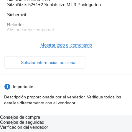
- Sitzplätze: 52+1+2 Schlafsitze Mit 3-Punktgurten
-
- Sicherheit:
-
- Retarder
- Abstandsregeltempomat
- ABS
- ASR
- EBS
Mostrar todo el comentario
- Wegfahrsperre
- Nebelscheinwerfer
- Xenonscheinwerfer
Solicitar información adicional
- Bremsassistent
- Spurhalteassistent
- Rückfahrkamera
- Multifunktionslenkrad
-
Importante
- Fahrgastraum:
-
Descripción proporcionada por el vendedor. Verifique todos los
- Standheizung
detalles directamente con el vendedor.
- Klima-Automatik
- Tische
- Vorhänge
Consejos de compra
- Gepäckablagen
Consejos de seguridad
- Gepäcknetze
Verificación del vendedor
- Düsenbelüftung