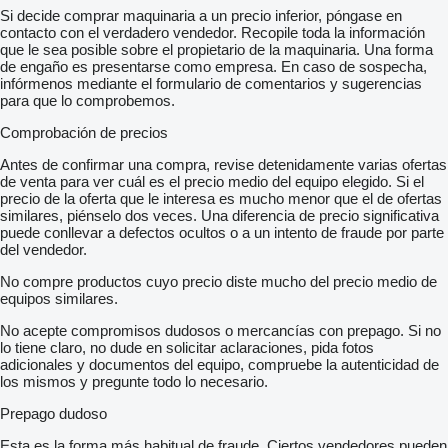
- Leselampen
Si decide comprar maquinaria a un precio inferior, póngase en
- Doppelverglasung
contacto con el verdadero vendedor. Recopile toda la información
- Fußrasten
que le sea posible sobre el propietario de la maquinaria. Una forma
- Küche
de engaño es presentarse como empresa. En caso de sospecha,
- Kühlschrank
infórmenos mediante el formulario de comentarios y sugerencias
- Kaffeemaschine
para que lo comprobemos.
- Mittel-WC
- Kopf-Ledereinsätze
Comprobación de precios
- Reiseleiter-Mikrofon
- Fahrer-Mikrofon
Antes de confirmar una compra, revise detenidamente varias ofertas
- Rollstuhl-Rampe
de venta para ver cuál es el precio medio del equipo elegido. Si el
- Rollstuhl-Platz
precio de la oferta que le interesa es mucho menor que el de ofertas
-
similares, piénselo dos veces. Una diferencia de precio significativa
- Exterieur:
puede conllevar a defectos ocultos o a un intento de fraude por parte
-
del vendedor.
- Matrix / Fahrziel-Anlage
No compre productos cuyo precio diste mucho del precio medio de
- Matrix Hersteller: Mobitec
equipos similares.
- Servolenkung
- Sonnenblende
No acepte compromisos dudosos o mercancías con prepago. Si no
- Schlafkabine
lo tiene claro, no dude en solicitar aclaraciones, pida fotos
- Außenspiegel Elektrisch
adicionales y documentos del equipo, compruebe la autenticidad de
- Skikofferösen
los mismos y pregunte todo lo necesario.
- Zentralverriegelung
- Dachluken
Prepago dudoso
- Dachventilatoren
- Dachlüfter
Esta es la forma más habitual de fraude. Ciertos vendedores pueden