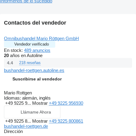
Infórmenos de lo sucedido
Contactos del vendedor
Omnibushandel Mario Röttgen GmbH
Vendedor verificado
En stock:
489 anuncios
20
años en Autoline
4.4
218 reseñas
bushandel-roettgen.autoline.es
Suscribirse al vendedor
Mario Rottgen
Idiomas:
alemán, inglés
+49 9225 9...
Mostrar
+49 9225 956930
Llámame Ahora
+49 9225 8...
Mostrar
+49 9225 800861
bushandel-roettgen.de
Dirección