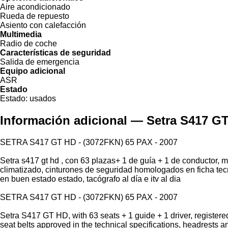
Aire acondicionado
Rueda de repuesto
Asiento con calefacción
Multimedia
Radio de coche
Características de seguridad
Salida de emergencia
Equipo adicional
ASR
Estado
Estado:
usados
Información adicional — Setra S417 G
SETRA S417 GT HD - (3072FKN) 65 PAX - 2007
Setra s417 gt hd , con 63 plazas+ 1 de guía + 1 de conductor, m
climatizado, cinturones de seguridad homologados en ficha tec
en buen estado estado, tacógrafo al día e itv al dia
SETRA S417 GT HD - (3072FKN) 65 PAX - 2007
Setra S417 GT HD, with 63 seats + 1 guide + 1 driver, registered
seat belts approved in the technical specifications, headrests 