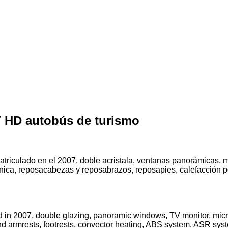
T HD autobús de turismo
atriculado en el 2007, doble acristala, ventanas panorámicas, m
nica, reposacabezas y reposabrazos, reposapies, calefacción po
 in 2007, double glazing, panoramic windows, TV monitor, microph
and armrests, footrests, convector heating, ABS system, ASR sys