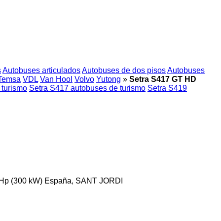
s
Autobuses articulados
Autobuses de dos pisos
Autobuses
Temsa
VDL
Van Hool
Volvo
Yutong
»
Setra S417 GT HD
 turismo
Setra S417 autobuses de turismo
Setra S419
Hp (300 kW)
España, SANT JORDI