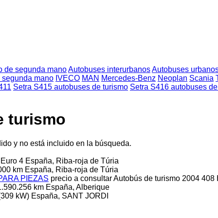
mo de segunda mano
Autobuses interurbanos
Autobuses urbano
de segunda mano
IVECO
MAN
Mercedes-Benz
Neoplan
Scania
411
Setra S415 autobuses de turismo
Setra S416 autobuses de
e turismo
ido y no está incluido en la búsqueda.
7
Euro 4
España, Riba-roja de Túria
.000 km
España, Riba-roja de Túria
 PARA PIEZAS
precio a consultar
Autobús de turismo
2004
408 
1.590.256 km
España, Alberique
(309 kW)
España, SANT JORDI