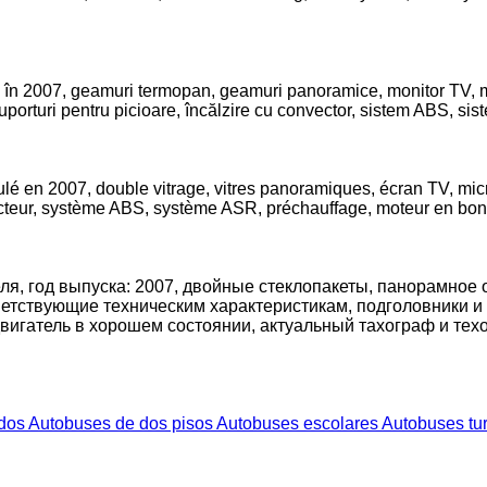
 în 2007, geamuri termopan, geamuri panoramice, monitor TV, micro
 suporturi pentru picioare, încălzire cu convector, sistem ABS, sis
é en 2007, double vitrage, vitres panoramiques, écran TV, microp
teur, système ABS, système ASR, préchauffage, moteur en bon é
еля, год выпуска: 2007, двойные стеклопакеты, панорамное 
етствующие техническим характеристикам, подголовники и п
вигатель в хорошем состоянии, актуальный тахограф и тех
ados
Autobuses de dos pisos
Autobuses escolares
Autobuses tur