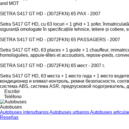
and MOT
SETRA S417 GT HD - (3072FKN) 65 PAX - 2007
Setra S417 GT HD, cu 63 locuri + 1 ghid + 1 șofer, înmatriculată
siguranță omologate în specificațiile tehnice, tetiere și cotiere,
SETRA S417 GT HD - (3072FKN) 65 PASSAGERS - 2007
Setra S417 GT HD, 63 places + 1 guide + 1 chauffeur, immatricul
homologuées, appuie-têtes et accoudoirs, repose-pieds, convec
SETRA S417 GT HD - (3072FKN) 65 мест - 2007 г.
Setra S417 GT HD, 63 места + 1 место гида + 1 место водит
кондиционер и климат-контроль, ремни безопасности, соотв
система ABS, система ASR, предпусковой подогреватель, д
Escribir
Teléfono
Autobuses
Autobuses interurbanos
Autobuses urbanos
Autobuses articul
Reseñas