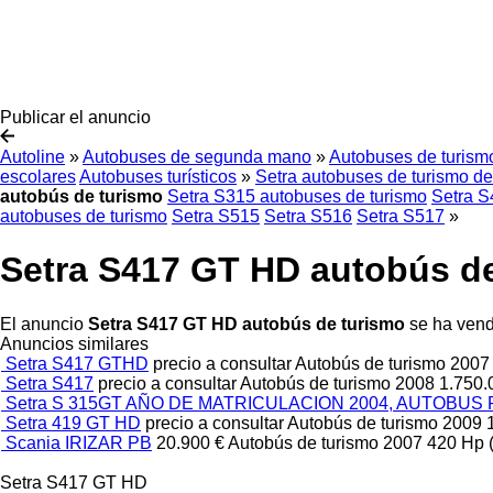
Publicar el anuncio
Autoline
»
Autobuses de segunda mano
»
Autobuses de turis
escolares
Autobuses turísticos
»
Setra autobuses de turismo 
autobús de turismo
Setra S315 autobuses de turismo
Setra S
autobuses de turismo
Setra S515
Setra S516
Setra S517
»
Setra S417 GT HD autobús d
El anuncio
Setra S417 GT HD autobús de turismo
se ha vend
Anuncios similares
Setra S417 GTHD
precio a consultar
Autobús de turismo
200
Setra S417
precio a consultar
Autobús de turismo
2008
1.750
Setra S 315GT AÑO DE MATRICULACION 2004, AUTOBUS
Setra 419 GT HD
precio a consultar
Autobús de turismo
2009
Scania IRIZAR PB
20.900 €
Autobús de turismo
2007
420 Hp 
Setra S417 GT HD