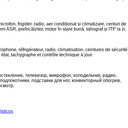
fon, frigider, radio, aer condiționat și climatizare, centuri de
tem ASR, preîncălzitor, motor în stare bună, tahograf și ITP la zi.
hone, réfrigérateur, radio, climatisation, ceintures de sécurité
tat, tachygraphe et contrôle technique à jour
остекление, телевизор, микрофон, холодильник, радио,
одлокотники, подставки для ног, конвекторный обогрев,
осмотр.
ísticos