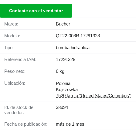
Contacte con el vendedor
Marca:
Bucher
Modelo:
QT22-008R 17291328
Tipo:
bomba hidráulica
Referencia IAM:
17291328
Peso neto:
6 kg
Ubicación:
Polonia
Kojszówka
7520 km to "United States/Columbus"
Id. de stock del
38994
vendedor:
Fecha de publicación:
más de 1 mes