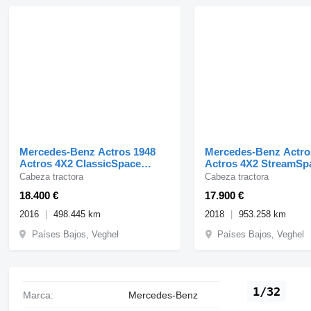
Mercedes-Benz Actros 1948
Mercedes-Benz Actro
Actros 4X2 ClassicSpace
Actros 4X2 StreamSp
Retarder Navi
NL-Truck 2x Tanks H
Cabeza tractora
Cabeza tractora
18.400 €
17.900 €
2016
498.445 km
2018
953.258 km
Países Bajos, Veghel
Países Bajos, Veghel
1/32
Marca:
Mercedes-Benz