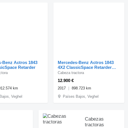
-Benz Actros 1843
Mercedes-Benz Actros 1843
sicSpace Retarder
4X2 ClassicSpace Retarder
PTO ADR Alcoa's
ctora
Cabeza tractora
12.900 €
012.574 km
2017
898.723 km
Bajos, Veghel
Países Bajos, Veghel
Cabezas
tractoras