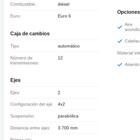
Combustible:
diésel
Opciones
Euro:
Euro 6
Aire
acondic
Caja de cambios
Calefa
Tipo:
automático
Material int
Número de
12
transmisiones:
Asient
Ejes
Ejes:
2
Configuración del eje:
4x2
Suspensión:
parabólica
Distancia entre ejes:
3.700 mm
Primer eje: