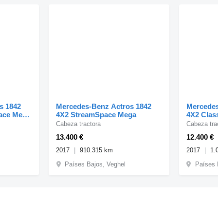
s 1842
Mercedes-Benz Actros 1842
Mercedes
ace Mega
4X2 StreamSpace Mega
4X2 Clas
ebesa
Cabeza tractora
Cabeza tra
13.400 €
12.400 €
2017
910.315 km
2017
1.
Países Bajos, Veghel
Países 