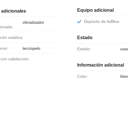
Equipo adicional
 adicionales
Depósito de AdBlue
climatizador
ionado:
cción estática
Estado
erior:
terciopelo
Estado:
usa
o con calefacción
Información adicional
Color:
bla