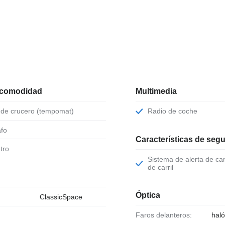
 comodidad
Multimedia
l de crucero (tempomat)
Radio de coche
afo
Características de seg
tro
Sistema de alerta de cambio involuntario
de carril
Óptica
ClassicSpace
Faros delanteros:
hal