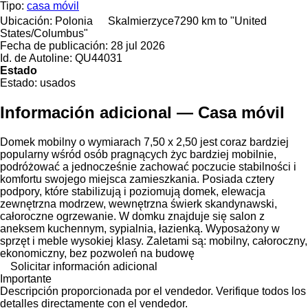
Tipo:
casa móvil
Ubicación:
Polonia
Skalmierzyce
7290 km to "United
States/Columbus"
Fecha de publicación:
28 jul 2026
Id. de Autoline:
QU44031
Estado
Estado:
usados
Información adicional — Casa móvil
Domek mobilny o wymiarach 7,50 x 2,50 jest coraz bardziej
popularny wśród osób pragnących życ bardziej mobilnie,
podróżować a jednocześnie zachować poczucie stabilności i
komfortu swojego miejsca zamieszkania. Posiada cztery
podpory, które stabilizują i poziomują domek, elewacja
zewnętrzna modrzew, wewnętrzna świerk skandynawski,
całoroczne ogrzewanie. W domku znajduje się salon z
aneksem kuchennym, sypialnia, łazienką. Wyposażony w
sprzęt i meble wysokiej klasy. Zaletami są: mobilny, całoroczny,
ekonomiczny, bez pozwoleń na budowę
Solicitar información adicional
Importante
Descripción proporcionada por el vendedor. Verifique todos los
detalles directamente con el vendedor.