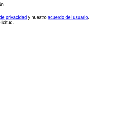
ón
 de privacidad
y nuestro
acuerdo del usuario
.
icitud.