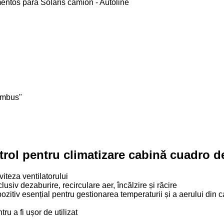
umbus"
rol pentru climatizare cabină cuadro d
viteza ventilatorului
usiv dezaburire, recirculare aer, încălzire și răcire
zitiv esențial pentru gestionarea temperaturii și a aerului din c
ru a fi ușor de utilizat