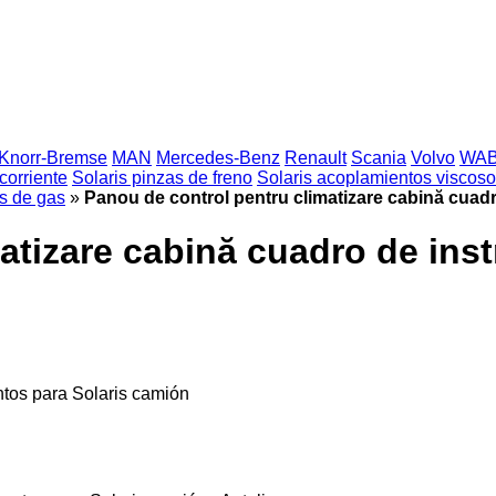
Knorr-Bremse
MAN
Mercedes-Benz
Renault
Scania
Volvo
WA
corriente
Solaris pinzas de freno
Solaris acoplamientos viscos
es de gas
»
Panou de control pentru climatizare cabină cuad
atizare cabină cuadro de ins
ntos para Solaris camión