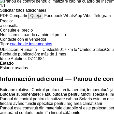
1/1
Solicitar fotos adicionales
PDF
Compartir
Queja
Facebook
WhatsApp
Viber
Telegram
Precio:
a consultar
Consulte el precio
Notificarme cuando cambie el precio
Contacte con el vendedor
Tipo:
cuadro de instrumentos
Ubicación:
Rumanía
Cristesti
8017 km to "United States/Col
Fecha de publicación:
más de 1 mes
Id. de Autoline:
DZ41884
Estado
Estado:
usados
Información adicional — Panou de cont
Butoane rotative: Control pentru direcția aerului, temperatură și 
Butoane suplimentare: Patru butoane pentru funcții speciale, incl
Panoul de control pentru climatizare cabina Solaris este un dispo
fiecare având funcții specifice pentru reglarea climatizării
Panoul este construit din materiale durabile și este proiectat pent
asigurând confortul optim în timpul călătoriilor