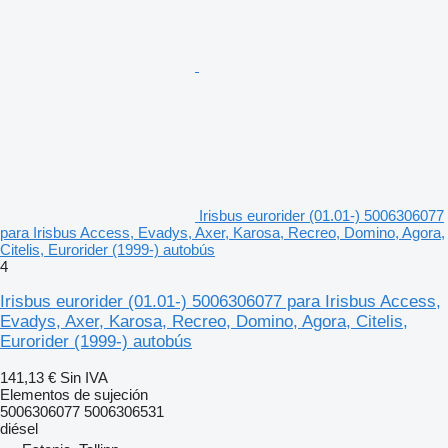
Irisbus eurorider (01.01-) 5006306077
para Irisbus Access, Evadys, Axer, Karosa, Recreo, Domino, Agora,
Citelis, Eurorider (1999-) autobús
4
Irisbus eurorider (01.01-) 5006306077 para Irisbus Access,
Evadys, Axer, Karosa, Recreo, Domino, Agora, Citelis,
Eurorider (1999-) autobús
141,13 €
Sin IVA
Elementos de sujeción
5006306077 5006306531
diésel