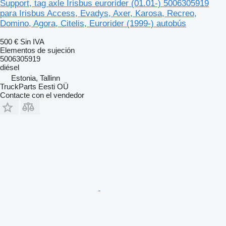
Support, tag axle Irisbus eurorider (01.01-) 5006305919
para Irisbus Access, Evadys, Axer, Karosa, Recreo,
Domino, Agora, Citelis, Eurorider (1999-) autobús
500 €
Sin IVA
Elementos de sujeción
5006305919
diésel
Estonia, Tallinn
TruckParts Eesti OÜ
Contacte con el vendedor