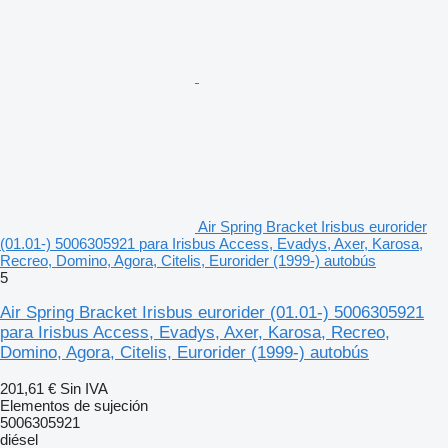
Air Spring Bracket Irisbus eurorider
(01.01-) 5006305921 para Irisbus Access, Evadys, Axer, Karosa,
Recreo, Domino, Agora, Citelis, Eurorider (1999-) autobús
5
Air Spring Bracket Irisbus eurorider (01.01-) 5006305921
para Irisbus Access, Evadys, Axer, Karosa, Recreo,
Domino, Agora, Citelis, Eurorider (1999-) autobús
201,61 €
Sin IVA
Elementos de sujeción
5006305921
diésel