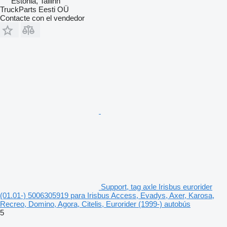
Estonia, Tallinn
TruckParts Eesti OÜ
Contacte con el vendedor
Support, tag axle Irisbus eurorider
(01.01-) 5006305919 para Irisbus Access, Evadys, Axer, Karosa,
Recreo, Domino, Agora, Citelis, Eurorider (1999-) autobús
5