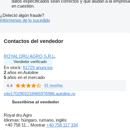
datos especificados sean correctos y que aludan a la empresa
en cuestión.
¿Detectó algún fraude?
Infórmenos de lo sucedido
Contactos del vendedor
ROYAL DRU AGRO S.R.L.
Vendedor verificado
En stock:
61729 anuncios
2
años en Autoline
5
años en el mercado
4.4
91 reseñas
site1702903218465976986.autoline.ro
Suscribirse al vendedor
Royal dru Agro
Idiomas:
húngaro, rumano, inglés
+40 758 11...
Mostrar
+40 758 117 334