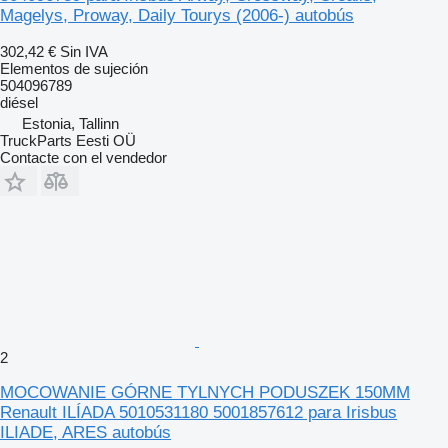
Magelys, Proway, Daily Tourys (2006-) autobús
302,42 €
Sin IVA
Elementos de sujeción
504096789
diésel
Estonia, Tallinn
TruckParts Eesti OÜ
Contacte con el vendedor
2
MOCOWANIE GÓRNE TYLNYCH PODUSZEK 150MM
Renault ILÍADA 5010531180 5001857612 para Irisbus
ILIADE, ARES autobús