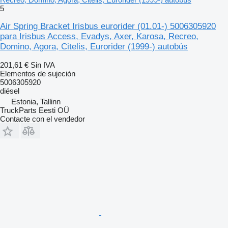
5
Air Spring Bracket Irisbus eurorider (01.01-) 5006305920
para Irisbus Access, Evadys, Axer, Karosa, Recreo,
Domino, Agora, Citelis, Eurorider (1999-) autobús
201,61 €
Sin IVA
Elementos de sujeción
5006305920
diésel
Estonia, Tallinn
TruckParts Eesti OÜ
Contacte con el vendedor