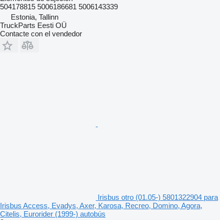
504178815 5006186681 5006143339
Estonia, Tallinn
TruckParts Eesti OÜ
Contacte con el vendedor
Irisbus otro (01.05-) 5801322904 para
Irisbus Access, Evadys, Axer, Karosa, Recreo, Domino, Agora,
Citelis, Eurorider (1999-) autobús