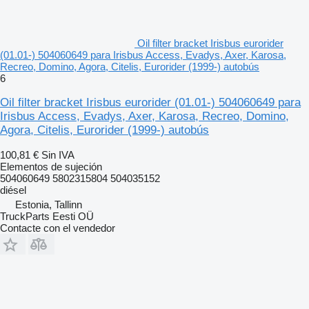
Oil filter bracket Irisbus eurorider
(01.01-) 504060649 para Irisbus Access, Evadys, Axer, Karosa,
Recreo, Domino, Agora, Citelis, Eurorider (1999-) autobús
6
Oil filter bracket Irisbus eurorider (01.01-) 504060649 para
Irisbus Access, Evadys, Axer, Karosa, Recreo, Domino,
Agora, Citelis, Eurorider (1999-) autobús
100,81 €
Sin IVA
Elementos de sujeción
504060649 5802315804 504035152
diésel
Estonia, Tallinn
TruckParts Eesti OÜ
Contacte con el vendedor