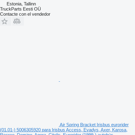
Estonia, Tallinn
TruckParts Eesti OÜ
Contacte con el vendedor
Air Spring Bracket Irisbus eurorider
(01.01-) 5006305920 para Irisbus Access, Evadys, Axer, Karosa,
Recreo, Domino, Agora, Citelis, Eurorider (1999-) autobús