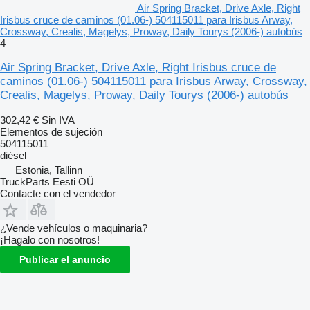
Air Spring Bracket, Drive Axle, Right
Irisbus cruce de caminos (01.06-) 504115011 para Irisbus Arway,
Crossway, Crealis, Magelys, Proway, Daily Tourys (2006-) autobús
4
Air Spring Bracket, Drive Axle, Right Irisbus cruce de
caminos (01.06-) 504115011 para Irisbus Arway, Crossway,
Crealis, Magelys, Proway, Daily Tourys (2006-) autobús
302,42 €
Sin IVA
Elementos de sujeción
504115011
diésel
Estonia, Tallinn
TruckParts Eesti OÜ
Contacte con el vendedor
¿Vende vehículos o maquinaria?
¡Hagalo con nosotros!
Publicar el anuncio