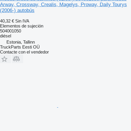
Arway, Crossway, Crealis, Magelys, Proway, Daily Tourys
(2006-) autobús
40,32 €
Sin IVA
Elementos de sujeción
504001050
diésel
Estonia, Tallinn
TruckParts Eesti OÜ
Contacte con el vendedor