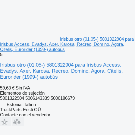
Irisbus otro (01.05-) 5801322904 para
Irisbus Access, Evadys, Axer, Karosa, Recreo, Domino, Agora,
Citelis, Eurorider (1999-) autobús
5
Irisbus otro (01.05-) 5801322904 para Irisbus Access,
Evadys, Axer, Karosa, Recreo, Domino, Agora, Citelis,
Eurorider (1999-) autobús
59,68 €
Sin IVA
Elementos de sujeción
5801322904 5006143339 5006186679
Estonia, Tallinn
TruckParts Eesti OÜ
Contacte con el vendedor