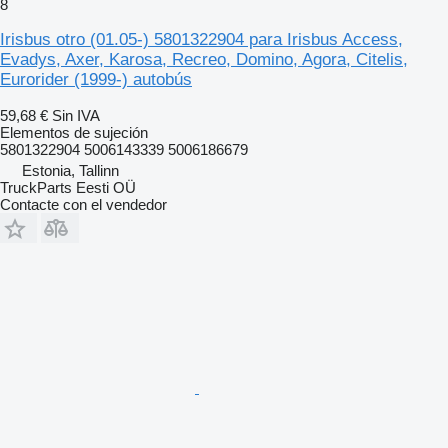
8
Irisbus otro (01.05-) 5801322904 para Irisbus Access,
Evadys, Axer, Karosa, Recreo, Domino, Agora, Citelis,
Eurorider (1999-) autobús
59,68 €
Sin IVA
Elementos de sujeción
5801322904 5006143339 5006186679
Estonia, Tallinn
TruckParts Eesti OÜ
Contacte con el vendedor