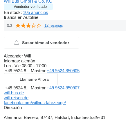
Will Bus GmbH & Co. KG
Vendedor verificado
En stock:
105 anuncios
6
años en Autoline
3.3
12 reseñas
Suscribirse al vendedor
Alexander Will
Idiomas:
alemán
Lun - Vie
08:00 - 17:00
+49 9524 8...
Mostrar
+49 9524 850905
Llámame Ahora
+49 9524 8...
Mostrar
+49 9524 850907
will-bus.de
will-reisen.de
facebook.com/willnutzfahrzeuge/
Dirección
Alemania, Baviera, 97437, Haßfurt, Industriestraße 31