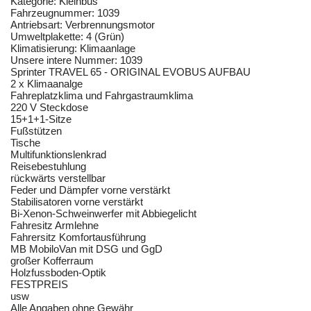
Kategorie: Kleinbus
Fahrzeugnummer: 1039
Antriebsart: Verbrennungsmotor
Umweltplakette: 4 (Grün)
Klimatisierung: Klimaanlage
Unsere intere Nummer: 1039
Sprinter TRAVEL 65 - ORIGINAL EVOBUS AUFBAU
2 x Klimaanalge
Fahreplatzklima und Fahrgastraumklima
220 V Steckdose
15+1+1-Sitze
Fußstützen
Tische
Multifunktionslenkrad
Reisebestuhlung
rückwärts verstellbar
Feder und Dämpfer vorne verstärkt
Stabilisatoren vorne verstärkt
Bi-Xenon-Schweinwerfer mit Abbiegelicht
Fahresitz Armlehne
Fahrersitz Komfortausführung
MB MobiloVan mit DSG und GgD
großer Kofferraum
Holzfussboden-Optik
FESTPREIS
usw
Alle Angaben ohne Gewähr