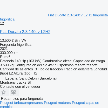
Fiat Ducato 2.3-140cv L2H2 furgoneta
frigorífica
12
Fiat Ducato 2.3-140cv L2H2
13.500 €
Sin IVA
Furgoneta frigorífica
2021
330.000 km
Euro 6
Potencia
140 Hp (103 kW)
Combustible
diésel
Capacidad de carga
3.500 kg
Configuración del eje
4x2
Suspensión
resorte/resorte
Cantidad de asientos
3
Tipo de tracción
Tracción delantera
Longitud
(tipo)
L2
Altura (tipo)
H2
España, Sant Celoni (Barcelona)
Montseny trucks Sl
Contacte con el vendedor
Recambios para furgoneta
Peugeot turbocompresores
Peugeot motores
Peugeot cajas de
cambios