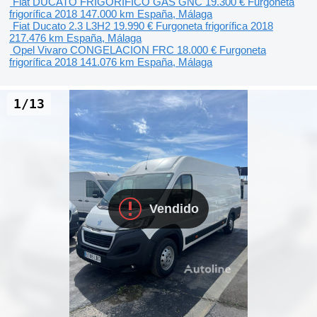
Fiat DUCATO FRIGORIFICO GAS GNC
19.300 €
Furgoneta
frigorífica
2018
147.000 km
España, Málaga
Fiat Ducato 2.3 L3H2
19.990 €
Furgoneta frigorífica
2018
217.476 km
España, Málaga
Opel Vivaro CONGELACION FRC
18.000 €
Furgoneta
frigorífica
2018
141.076 km
España, Málaga
1/13
Vendido