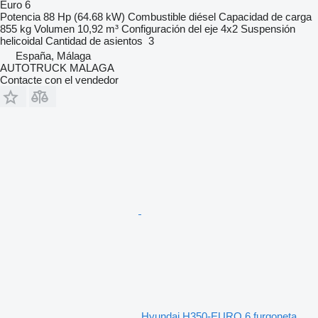
Euro 6
Potencia
88 Hp (64.68 kW)
Combustible
diésel
Capacidad de carga
855 kg
Volumen
10,92 m³
Configuración del eje
4x2
Suspensión
helicoidal
Cantidad de asientos
3
España, Málaga
AUTOTRUCK MALAGA
Contacte con el vendedor
Hyundai H350-EURO 6 furgoneta