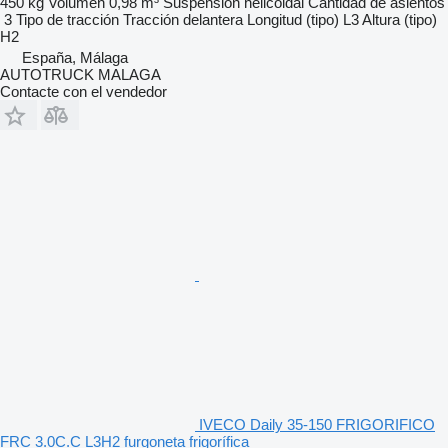
450 kg
Volumen
0,98 m³
Suspensión
helicoidal
Cantidad de asientos
3
Tipo de tracción
Tracción delantera
Longitud (tipo)
L3
Altura (tipo)
H2
España, Málaga
AUTOTRUCK MALAGA
Contacte con el vendedor
IVECO Daily 35-150 FRIGORIFICO
FRC 3.0C.C L3H2 furgoneta frigorífica