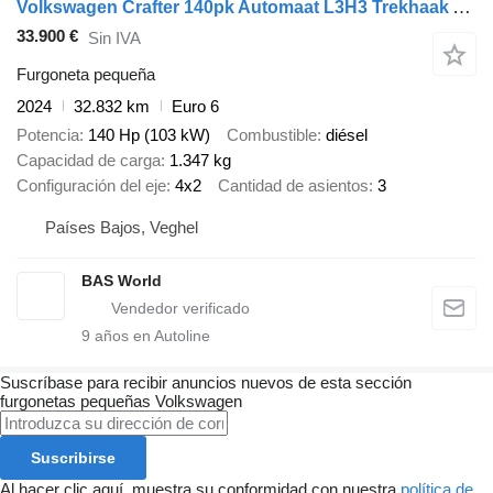
Volkswagen Crafter 140pk Automaat L3H3 Trekhaak Airco Cruise Parkeersensore
33.900 €
Sin IVA
Furgoneta pequeña
2024
32.832 km
Euro 6
Potencia
140 Hp (103 kW)
Combustible
diésel
Capacidad de carga
1.347 kg
Configuración del eje
4x2
Cantidad de asientos
3
Países Bajos, Veghel
BAS World
9
años en Autoline
Suscríbase para recibir anuncios nuevos de esta sección
furgonetas pequeñas
Volkswagen
Suscribirse
Al hacer clic aquí, muestra su conformidad con nuestra
política de