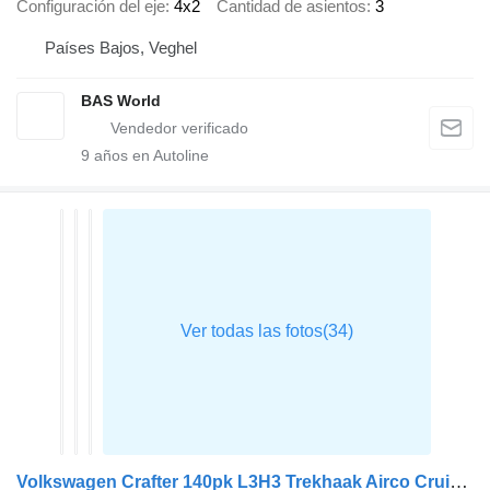
Configuración del eje
4x2
Cantidad de asientos
3
Países Bajos, Veghel
BAS World
9
años en Autoline
Volkswagen Crafter 140pk L3H3 Trekhaak Airco Cruise Parkeersensoren v+a Eur