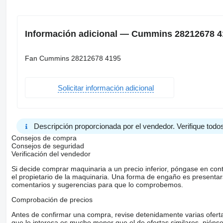
Información adicional — Cummins 28212678 419
Fan Cummins 28212678 4195
Solicitar información adicional
Descripción proporcionada por el vendedor. Verifique todos
Consejos de compra
Consejos de seguridad
Verificación del vendedor
Si decide comprar maquinaria a un precio inferior, póngase en con
el propietario de la maquinaria. Una forma de engaño es present
comentarios y sugerencias para que lo comprobemos.
Comprobación de precios
Antes de confirmar una compra, revise detenidamente varias ofertas 
que le interesa es mucho menor que el de ofertas similares, piénsel