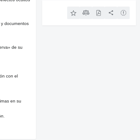
es y documentos
erva» de su
ón con el
nimas en su
ón.