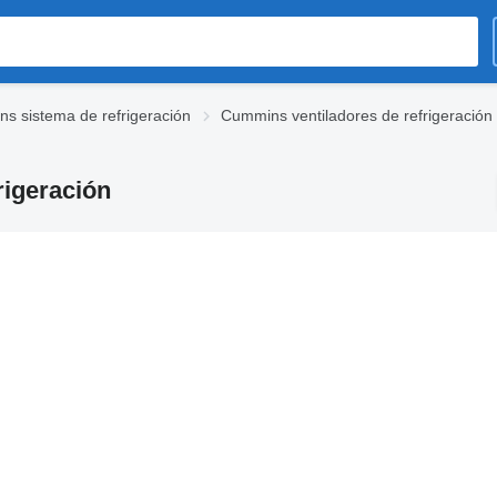
s sistema de refrigeración
Cummins ventiladores de refrigeración
rigeración