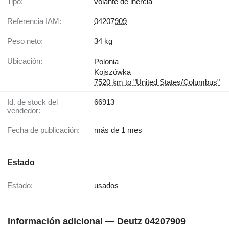
Tipo:
volante de inercia
Referencia IAM:
04207909
Peso neto:
34 kg
Ubicación:
Polonia
Kojszówka
7520 km to "United States/Columbus"
Id. de stock del
66913
vendedor:
Fecha de publicación:
más de 1 mes
Estado
Estado:
usados
Información adicional — Deutz 04207909